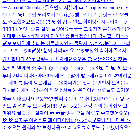
들아 고마워 잘 먹을게!! 🌸 🩷 정말 개성있고 예술적이다
~~
Almond Chocolate 들으면서 자볼까 💤 🩷
happy Valentine day
GLLIT 💓🍫
글릿 노려보기 ✨👀
礼♡爱♡GLLIT
글릿~~~!! 오늘
도 수고했어요오옹!!! 🥰 푹 쉬구! 내일도 화이팅합시댜아아~ ☺️
❤️‍🔥
🎶🎵✳︎
어잇.. 종료 잘못 눌렀어요ㅜㅜㅜ 그렇지만 콘텐츠가 없어
이대로 스무스하게 히히 라이브 종료하겠습니다 감사합니다 ^-^
💓💓💓
이렇게 빛나는 핌플패치인지 몰랐지..
🐑🐑🐑
눈놀이.. 그리
고 그 후 .. ☃️❄💓
첫! 눈이 내려와~요 🤍☃️🖤
생일 축하해주셔서
감사합니다 🥺 ❣️ 글릿~~!! 사랑해요오오옹 🥰 💕
🦉🦉🦉
길 찾는
모카찌 옆에서 춤 추기~(ง ˙˘˙ )ว(ง ˙˘˙ )ว(ง ˙˘˙ )ว🎶
💟 🦉 💟 🌟 오늘
부터 2월이디아아아아!!!✨
새해 복 많이 받으세요옹!! ☺️ 💕
여러분
~~ 새해복 많이 받으세요~~ 😘
아씨가문 첫째 문안인사 드리옵니
다~ 글릿 새해 복 많~이 받으소서🩷
눈 온다아☃️ ☃️
오늘도 즐거운
하루 보내셨나요오옹??🥰 벌써 주말이 끝나버렸네요오ㅠㅠ🥲 내
일도 좋은 하루 보내세용!!!! 굿밤!🌙
오늘 저랑 같이 놀아줘서 고
마워요 글릿!!🩷 잘자아 💤 💤
글릿~~ 오늘 하루도 수고했어요오!!
💖 💖 잘자구 이번주도 화이티이잉!!‎⁦‪‎⁦‪ (*•̀ᴗ•́*)و ̑̑
굿모닝 입니다용 🌞
🌞🌞
오늘 원희의 밤 보셨나용??! ☺️ ⭐
오늘 하루도 수고했어요오!