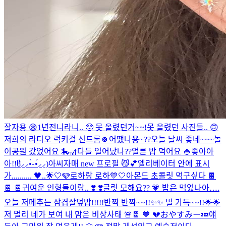
잘자용 😪
1년전니라니.. 🥺 못 올렸던거~~!
못 올렸던 사진들.. 🙃
저희의 라디오 럭키걸 신드롬🍀어땠나용~??
오늘 날씨 좋네~~~
놀
이공원 갔었어요 🎠🎢
다들 일어났나??얼른 밥 먹어요 🍚
좋아아
아!!ჱ̒⸝⸝•̀֊•́⸝⸝)
아씨자매 new 프로필 😼​💕​
엘리베이터 안에 표시
가........
.. 🖤..🌟
🤍🩵로하랑 로하💙🤍
아몬드 초콜릿 먹구싶다 🍫
🍫 🍫
귀여운 인형들이랑.. ❣️ ❣️
글릿 모해요?? 💗 밥은 먹었나아….
오늘 저메추는 삼겹살덮밥!!!!!
반짝 반짝~~!!✨✨ 별 가득~~!!🌟🌟
저 멀리 네가 보여 내 맘은 비상사태 🚨​
🍫 💙 💔
おやすみー💤
얘