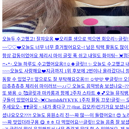
오늘두 수고했고! 잘쟈요옹 ❤️
오리를 생으로 먹으면 회오리
✨글릿!
~~♡♡❤️
오늘도 너무 너무 즐거웠어요오~! 남은 틱택 활동도 많이 기
항상 감동이었어요 체리시 마이 글릿 푹 쉬고 내일도 화이팅~ 💓
점
ෆ‪⋆*･.
오늘 하루도 수고했어요옹!!☺️🍀
글릿!! ✨ 오늘도 수고했고 내
~~~오늘도 사랑해요❤️
지금까지 1위 후보에 2번이나 올라갔다니 정
동할 수 있었구!! 앞으로도 잘 부탁해요오옹!!! ☺️🩵🩷 💙
글릿!!! 
🏻
츄츄츄츄 체리쉬 마이러브~~♪♪♡ 오늘도 음악방송 보셨나요~?? 
또 봐용 ☺️ 🥰
글릿과 마카롱과 함께 2주차 스타트 🍀💕
오늘 뮤직뱅
구들이 있었어요오~💓
Cherish&IYKYK 1주차 활동 끄읏!
글릿~~ 
주세요오~ ❣️❣️
글릿 ~ 내가 좋다구 ?? (feat. 김모카)
인기가요 보셨나요
셨나요오오???! 오늘도 응원소리 진~~짜 많~~이 들렸어요!! 😍
~~짜 맛있더라구용 😋 ㅎㅎ 다 먹었어요^^
글릿!! 오늘 음중 잘 보