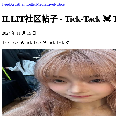
Feed
Artist
Fan Letter
Media
Live
Notice
ILLIT社区帖子 - Tick-Tack 💓 Ti
2024 年 11 月 15 日
Tick-Tack 💓 Tick-Tack 💗 Tick-Tack 💖