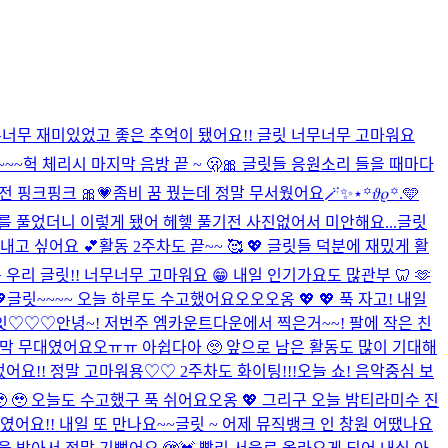
너무너무 재미있었고 좋은 추억이 됐어요!! 글릿 너무너무 고마워요
~~~
헉 체리시 마지막 음방 끝 ~ 🫢🎀 글릿들 응원소리 들을 때마다
전 핑크핑크 🎀💗
좀비 꿈 꿨는데 정말 무서웠어요
🪄︎︎✨⋆꙳𝜗𝜚꙳.‬️🩵
 풀었더니 이렇게 됐어 헤헿 풀기전 사진없어서 미안해요...
글릿
내고 싶어요 💕
활동 2주차도 끝~~ 🥰 💖 글릿들 덕분에 재밌게 활
우리 글릿!! 너무너무 고마워요 😁 내일 인기가요도 많관부 🦷 🫶

글릿~~~~ 오늘 하루도 수고했어요오오오옹 💖 💖 푹 자고! 내일
잇♡♡♡
안녕~! 저번주 엠카운트다운에서 찍은거~~! 팔에 작은 친
마지막 무대였어요오ㅠㅠ 아쉽다아 🥺 앞으로 남은 활동도 많이 기대해
어요!! 정말 고마워용♡♡ 2주차도 화이팅!!!
오늘 쇼! 음악중심 보
 🥹 오늘도 수고했구 푹 쉬어요오옹 💖 그리구 오늘 밤티라미수 진
였어요!! 내일 또 만나요~~
글릿 ~ 어제 뮤직뱅크 인 창원 어땠나요