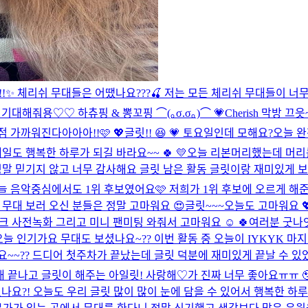
!!✨ 체리쉬 무대들은 어땠나요???🍒 저는 모든 체리쉬 무대들이 
대해줘용♡♡ 하츄핑 & 뽕꼬핑 ⌒(｡σ.σ｡)⌒ 💗
Cherish 막방 끄읏
점 가까워진다아아아!!🩷 💖
글릿!! 😆 💗 토요일인데 모해요?
오늘 완
일도 행복한 하루가 되길 바라요~~ 🍀 💛
오늘 리본머리했는데 머리를
말 믿기지 않고 너무 감사해요 글릿 남은 활동 글릿이랑 재미있게 보
오늘 음악중심에서도 1위 후보였어요🩷 저희가 1위 후보에 오르게 해준 
무대 보러 오신 분들은 정말 고마워요 😍
글릿~~~오늘도 고마워요 
크 사전녹화 그리고 미니 팬미팅 와줘서 고마워요 ☺️ 🍀
여러분 굿나
오늘 인기가요 무대도 보셨나요~?? 이번 활동 중 오늘이 IYKYK 
~~?? 드디어 첫주차가 끝났는데 글릿 덕분에 재미있게 끝날 수 있었
 노래 끝나고 글릿이 해주는 아일릿! 사랑해♡가 진짜 너무 좋아요ㅠㅠ 
셨나요?! 오늘도 우리 글릿 많이 많이 눈에 담을 수 있어서 행복한 하루