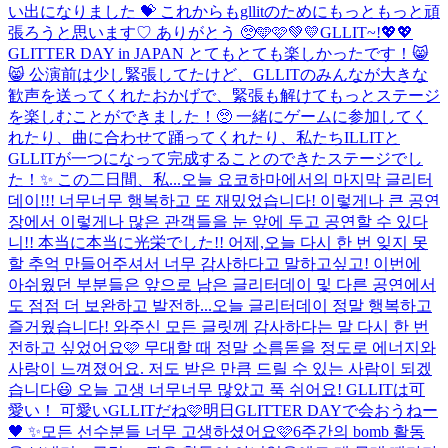
い出になりました 💝 これからもgllitのためにもっともっと頑
張ろうと思います♡ ありがとう 🥺🩵🩷💚💛
GLLIT~!💖💖
GLITTER DAY in JAPAN とてもとても楽しかったです！😸
😸 公演前は少し緊張してたけど、GLLITのみんなが大きな
歓声を送ってくれたおかげで、緊張も解けてもっとステージ
を楽しむことができました！🥺 一緒にゲームに参加してく
れたり、曲に合わせて踊ってくれたり、私たちILLITと
GLLITが一つになって完成することのできたステージでし
た！✨ この二日間、私...
오늘 요코하마에서의 마지막 글리터
데이!!! 너무너무 행복하고 또 재밌었습니다! 이렇게나 큰 공연
장에서 이렇게나 많은 관객들을 눈 앞에 두고 공연할 수 있다
니!! 本当に本当に光栄でした!! 어제,오늘 다시 한 번 잊지 못
할 추억 만들어주셔서 너무 감사하다고 말하고싶고! 이번에
아쉬웠던 부분들은 앞으로 남은 글리터데이 및 다른 공연에서
도 점점 더 보완하고 발전하...
오늘 글리터데이 정말 행복하고
즐거웠습니다! 와주신 모든 글릿께 감사하다는 말 다시 한 번
전하고 싶었어요🩷 무대할 때 정말 소름돋을 정도로 에너지와
사랑이 느껴졌어요. 저도 받은 만큼 드릴 수 있는 사람이 되겠
습니다😃 오늘 고생 너무너무 많았고 푹 쉬어요! GLLITは可
愛い！ 可愛いGLLITだね🩷
明日GLITTER DAYで会おうねー
🖤 ✨
모든 선수분들 너무 고생하셨어요🩷
6주간의 bomb 활동