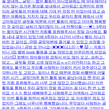
을 보내며... 글릿~~ 짧은 활동이 아니었음에도 매 무대 때마다
식지 않는 뜨거운 함성을 보내줘서 고마워요! 오랜만의 컴백
이라 글릿들의 반응에 대해 기대 반 걱정 반 이었는데 덥고 습
했던 여름에도 지치지 않고 우리와 끝까지 함께 해줘서 너무
고마워요🩷 글릿들 덕분에 이번 활동이 재밌고 더더욱 행복했
던 것 같아요! 날씨가 많이많이 더...
내 반짝이들~~~💓✨ 6주라
는 짧지않은 시간동안 저희를 응원해주셔서 정말 감사해요. 활
동 내내 글릿이 있었기에 6주라는 시간이 너무나 빨리 지나가
버린 것 같아요..🫢😢 글릿덕분에 즐거울 수 있었고 성장할 수
있었습니다 ! 금방 또 만나요~💓💓💓
GLLIT~! 💖 😽 ✨ 저희가
미니 3집 앨범 bomb 활동을 오늘 막방으로 마무리하게 되었습
니다!!💥 컴백이 장마철이랑 겹쳐서 비도 많이 오고.. 습하고..
덥고… 글릿들 정말 고생 많았어요ㅠㅠ!! 미안하기도 하고 그
럼에도 불구하고 우리를 사랑하는 마음이 커서 와주셨다고 생
각하니까 또 고맙고.. 일이나 학교 때문에 정말 바쁠텐데 어떻
게든 시간 ...
글릿!!!6주 동안 활동 벌써 끝났는데요 🥹 우리 글
릿 저희 응원해주느라 너무 고생 많았고 감사했습니다! 이번
활동을 통해서 우리 글릿이 정말 최고라는 걸 다시 한 번 느꼈
어요 ㅎㅎㅎ 항상 예뻐해주고 사랑해주고 아껴줘서 고마워요
🩷 이번 활동을 하면서 배운점도 많았고, 또 아쉬웠던 점도 있
었지만 그래도 너무너무 행복했습니다. 무엇보다 사랑하는 글
릿을 많...
6주동안 너무너무 고마웠어용~!!!! 빌려온 고양이도