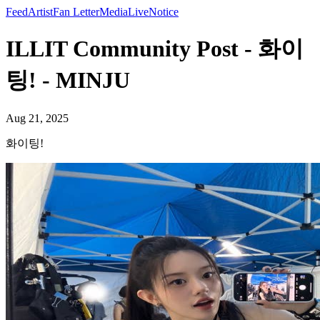
Feed
Artist
Fan Letter
Media
Live
Notice
ILLIT Community Post - 화이
팅! - MINJU
Aug 21, 2025
화이팅!