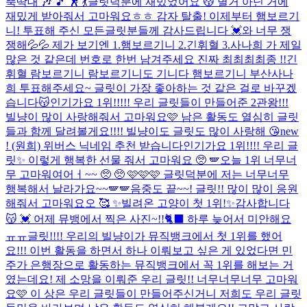
뚝딱대 🎶 🎵 🕺 💃
글릿덕분에 재밌었어요 😽 별거 아닌 거에
재밌게 받아줘서 고마워요ㅎㅎ 감자 탈출! 이제부터 햄보르기
니! 투표해 주신 모든글릿분들께 감사드립니다 💓
와 너무 쟁
쟁해💦💦 제가 보기엔 1.햄보르기니 2.긴휘혈 3.사나희 가 제일
많은 것 같은데 번호로 한번 남겨주세요 진짜 최최최최종 !!
긴
휘혈 람보르기니 람보르기니도 기니다 햄보르기니 부산사나
희 투표해주세요~ 글릿이 가장 좋아하는 것 같은 걸로 바꾸겠
습니다😽
인기가요 1위!!!!! 우리 글릿들이 만들어준 2관왕!!!
빌냥이 많이 사랑해줘서 고마워요🩷 남은 활동도 열심히 글릿
들과 함께 달려볼게요!!!! 빌냥이도 글릿도 많이 사랑해 😘
new
! (원희) 위버스 닉네임 추천 받습니다
인기가요 1위!!!! 우리 글
릿✨ 이렇게 행복한 선물 줘서 고마워요 🥺 🪽
오늘 1위 너무너
무 고마워여어ㅓ~~ 🥺 🥺 🩷🩷🩷 글릿덕분에 저는 너무너무
행복해서 날라가요~~🪽🪽
음중도 끝~~! 글릿!! 많이 많이 응원
해줘서 고마워요오 🥰 ✨
빌려온 고양이 첫 1위!✨감사합니다
😽 💓 어제 뮤뱅에서 찍은 사진~!!🐈‍⬛ 하루 늦어서 미안해요
ㅠㅠ
글릿!!!! 우리의 빌냥이가 뮤직뱅크에서 첫 1위를 했어
요!!! 이번 활동을 하면서 하나 이뤄보고 싶은 게 있었다면 민
주가 은행장으로 활동하는 뮤직뱅크에서 꼭 1위를 해보는 거
였는데요! 제 소망을 이뤄준 우리 글릿!! 너무너무너무 고마워
요🩷 이 상은 우리 글릿들이 만들어주신거니 저희도 우리 글릿