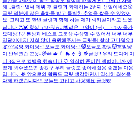
들만을 바라보며 남은 활동도 열심히 해볼게요!! 고맙고 사랑
해...
글릿~ 벌써 데뷔 후 글릿과 함께하는 2번째 생일이네요😚
글릿 덕분에 많은 축하를 받고 특별한 추억을 쌓을 수 있었어
요. 그리고 또 한번 글릿과 함께 하는 제가 럭키걸이라고 느꼈
답니다 🥹💓 항상 고마워요..!
빌려온 고양이 (귀) ᆞᆞ✨
서울가
요대상!!♡ 본상과 베스트 그룹상 수상할 수 있어서 너무 너무
영광이에요! 저희 많이 응원해주시는 글릿들! 항상 고마워요!!
🧚???
음방 화이팅~! 오늘도 화이팅~! 😸
오늘도 홧팅🐱💚
빌냥
이 안무연습 끄읏- 🤭
🍰 🫖 🍼 🛼 🍧 🍦 🍓
글릿!! 우리 드디어 미
니 3집으로 컴백을 했습니다 🤍 열심히 준비한 앨범이니까 예
쁘게 봐주셨으면 좋겠구 우리 글릿도 좋아해줬음 좋겠는 마음
입니다.. 🫶 앞으로의 활동도 글릿 생각하면서 열심히 최선을
다해 하겠습니다!!! 오늘도 고맙고 사랑해요 글릿🩷