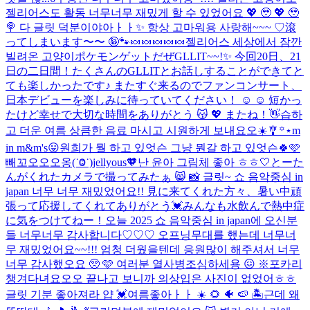
젤리어스도 활동 너무너무 재밌게 할 수 있었어요 💖 🥹 💖 🥹
🍭 다 글릿 덕분이야아ㅏㅏ✨ 항상 고마워용 사랑해~~~ ♡
滾
ってしまいます〜〜 🤪
🐾
🍬🍬🍬🍬🍬
젤리어스 세상에서 잠깐
빌려온 고양이
ポケモンゲットだぜ
GLLIT~~!✨ 今回20日、21
日の二日間！たくさんのGLLITとお話しすることができてと
ても楽しかったです♪ またすぐ来るのでファンコンサート、
日本デビューを楽しみに待っていてください！ ☺️ ☺️ 短かっ
たけど幸せで大切な時間をありがとう 😽 💖 またね！👋
습하
고 더운 여름 상큼한 음료 마시고 시원하게 보내요오☀️️🎐꙳⋆
m
in m&m's😛
원희가 뭘 하고 있엇슨 그냥 뭔갈 하고 있엇슨
🍀🩷
빼꼬오오오옹(‎‎‎˙Ⱉ˙)
jellyous🧡
난 윤아 그림체 좋아 ㅎㅎ🤍
とーた
んがくれたカメラで撮ってみたぁ 😸 📸 글릿~ 쇼 음악중심 in
japan 너무 너무 재밌었어요!! 見に来てくれた方々、暑い中頑
張って応援してくれてありがとう💓みんなも水飲んで熱中症
に気をつけてねー！
오늘 2025 쇼 음악중심 in japan에 오신분
들 너무너무 감사합니다♡♡♡ 오프닝무대를 했는데 너무너
무 재밌었어요~~!!! 엄청 더웠을텐데 응원많이 해주셔서 너무
너무 감사했오요 🥺 🩷 여러분 열사병조심하세용 😖 ※포카리
챙겨다녀요오오 끝나고 보니까 의상입은 사진이 없었어ㅎㅎ
글릿 기분 좋아져라 얍 💓
여름좋아ㅏㅏ ☀️ 🌻 🐠 🍉 🏝️
근데 왜