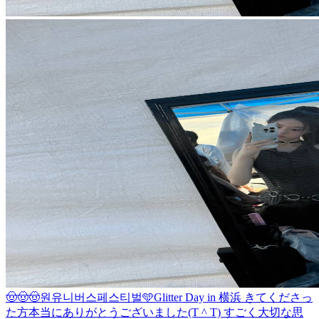
🤠🤠🤠
원유니버스페스티벌🩵
Glitter Day in 横浜 きてくださっ
た方本当にありがとうございました(T ^ T) すごく大切な思