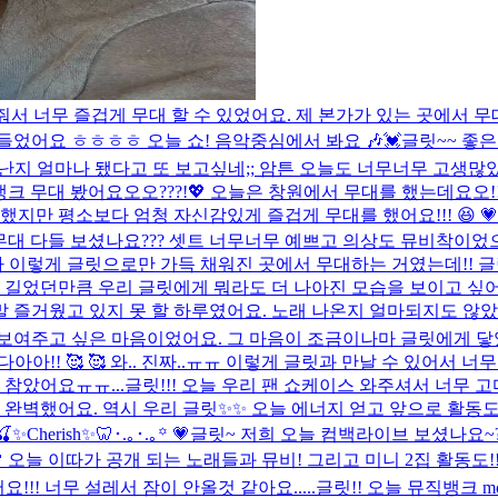
해줘서 너무 즐겁게 무대 할 수 있었어요. 제 본가가 있는 곳에서
들었어요 ㅎㅎㅎㅎ 오늘 쇼! 음악중심에서 봐요 🎶💓
글릿~~ 좋은
만난지 얼마나 됐다고 또 보고싶네;; 암튼 오늘도 너무너무 고생많
뱅크 무대 봤어요오오???!💖 오늘은 창원에서 무대를 했는데요오
했지만 평소보다 엄청 자신감있게 즐겁게 무대를 했어요!!! 😆 💗
운 무대 다들 보셨나요??? 셋트 너무너무 예쁘고 의상도 뮤비착이
하나가 이렇게 글릿으로만 가득 채워진 곳에서 무대하는 거였는데!!
 길었던만큼 우리 글릿에게 뭐라도 더 나아진 모습을 보이고 싶어서
 즐거웠고 있지 못 할 하루였어요. 노래 나온지 얼마되지도 않았는
보여주고 싶은 마음이었어요. 그 마음이 조금이나마 글릿에게 닿았
!! 🥰 🥰 와.. 진짜..ㅠㅠ 이렇게 글릿과 만날 수 있어서 너무 
 참았어요ㅠㅠ...
글릿!!! 오늘 우리 팬 쇼케이스 와주셔서 너무 
벽했어요. 역시 우리 글릿✨✨ 오늘 에너지 얻고 앞으로 활동도 
🍒✨Cherish✨🦷･.｡･.｡꙳ 💗
글릿~ 저희 오늘 컴백라이브 보셨나요~???
💖 오늘 이따가 공개 되는 노래들과 뮤비! 그리고 미니 2집 활동도
!!! 너무 설레서 잠이 안올것 같아요.....
글릿!! 오늘 뮤직뱅크 