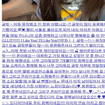
글릿 ~ 어제 뮤직뱅크 인 창원 어땠나요~?! 글릿이 많이 응원
기뻤어요 🫣💓 빨리 서울로 올라오게 되어 내심 아쉬운 마음도 
분들 매일 만나니까 요즘 컴백하고 너무너무 행복해요 😁 아 
GLLIT!!!!!! I Like You! I'll Like You!!!🩷
와ㅏㅏ 글릿~~!✨✨뮤직
요!! 오늘 글릿분들이 많~~이 응원해주셔서 그런지.?! 떨리기도 
ㅠ!!...
어제 첫방 너무너무 재미있었어요~~!!! 🍒 엠카운트다
릿~~~!!! 윤아예요~~ 데뷔하고 가장 해보고 싶었던 것 중 
을 하게 해줬네요, 너무 고마워요🩷 7개월만의 컴백으로 공백이
오늘 쇼케이스 함께해 줘서 너무 고마워요 글릿 덕분에 정말정말
음으로 이번 앨범 퍼포먼스들을 보여주는 거다 보니까 진짜 잘 
들!! 그리고 온라인으로 시청해주신 분들!!! 너무 너무 감사합니다아아
명 소감 말할 때 눈물 날 뻔했는데ㅠ 무대가 아직 남아있어서 꾹
말로 세상에서 가장 사랑받는 느낌이었습니다💗 응원법도 너무 완
로 푹 주무셔요!!!🌙🌙 그리구 온라인으로 응원해 주...
💖･.｡*･.｡
글릿 얼른 보고 싶어요 😚
드디어 오늘 컴백날이네요오오!! 💖 
✨ ✨ 드디어!!!내일 우리 컴백이네요!!!! 마지막 연습 마치고 왔어요