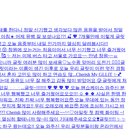
 무대를 한다니 정말 신기했고 생각보다 많은 응원을 받아서 정말
 아침☀️ 어제 뮤뱅 잘 보셨나요??! 🍒 💖 7개월만에 이렇게 글릿
았고 오늘 음중부터 내일 인가까지 열심히 달려봅시다!!
!! 😚 창원에 오는거는 처음이어서 너무 신기했고 너무 즐거웠어
 🥰 ✨ 저는 이제 버스 타고 서울로 가요요~~ 안녕 창원~~ㅠ
었으니까 글릿 여러분 많이 보세용♡
노수종 앞머리 도전기 💇🏻‍♀️
글
 글릿이라는 이름이 생긴 이후로 오늘 우리 글릿이 이런 멋진 경험
 혼자 고민도 많이 하고 연습도 많...
Cherish My GLLIT ✨💕
데 응원도 너무 잘 해주고 감동 많이 받았어요 🥲 글릿에게 처
길ᆞᆞᆞ...
글릿~!!!!!!! 💖 💖 💖 💖 오늘 팬쇼케이스 와주신 분
너무 행복했고 너무 즐거웠어요오오!!! ☺️ 🍀 🍀 사실은 한명 한
고마워요. 진짜 진짜 너무 행복했어요🥹 오늘 무대에 있는 동안 정
멋지게 할게요!! 우리 오래오래 봐요🥹 집에 조심히 가시고 바
 Cherish 많이 사랑해주세요~~^^♡
아일릿 첫 컴백 화이팅 ~!
!! 열심히 할테니까 많~이 많이 기대해주세요오오❣️
글릿!!!!! ✨ ✨
mc 하구 왔는데요!! 오늘 와주신 우리 글릿분들이랑 온라인에서