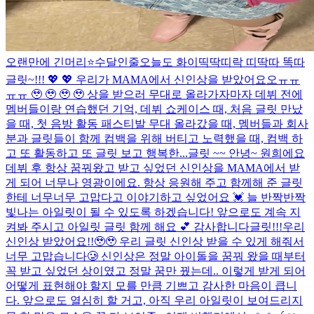
오랜만에 긴머리⭐
수달인줄
오늘도 화이띡딱띠락 띠딱따 똑따
글릿~!!! 💖 💖 우리가 MAMA에서 신인상을 받았어요오ㅠㅠ
ㅠㅠ 🥹 🥹 🥹 🥹 상을 받으러 무대로 올라가자마자 데뷔 전에
멤버들이랑 연습했던 기억, 데뷔 쇼케이스 때, 처음 글릿 만났
을 때, 첫 음방 활동 패스티발 무대 올라갔을 때, 멤버들과 회사
분과 글릿들이 함께 컴백을 위해 버티고 노력했을 때, 컴백 하
고 또 활동하고 또 글릿 보고 행복한...
글릿 ~~ 안녕~ 원희에요
데뷔 후 항상 꿈꿔왔고 받고 싶었던 신인상을 MAMA에서 받
게 되어 너무나 영광이에요. 항상 응원해 주고 함께해 준 글릿
한테 너무너무 고맙다고 이야기하고 싶었어요 💓 늘 반짝반짝
빛나는 아일릿이 될 수 있도록 하겠습니다! 앞으로도 계속 지
켜봐 주시고 아일릿 글릿 함께 해요 💕 감사합니다
글릿!!!우리
신인상 받았어요!!🥹🥹 우리 글릿 신인상 받을 수 있게 해줘서
너무 고맙습니다🥲 신인상은 정말 아이돌을 꿈꿔 왔을 때부터
꼭 받고 싶었던 상이였고 정말 꿈만 꿨는데.. 이렇게 받게 되어
어떻게 표현해야 할지 모를 만큼 기쁘고 감사한 마음이 큽니
다. 앞으로도 열심히 할 거고, 아직 우리 아일릿이 보여드리지