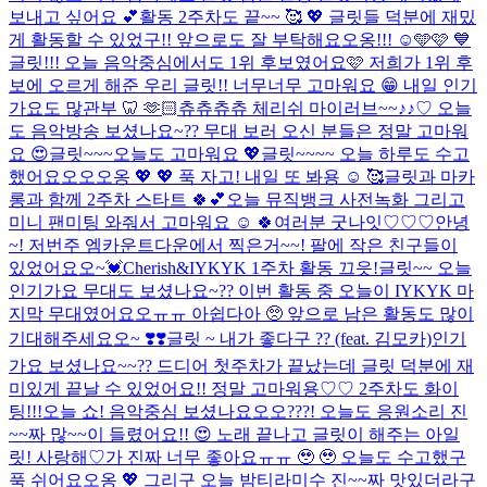
보내고 싶어요 💕
활동 2주차도 끝~~ 🥰 💖 글릿들 덕분에 재밌
게 활동할 수 있었구!! 앞으로도 잘 부탁해요오옹!!! ☺️🩵🩷 💙
글릿!!! 오늘 음악중심에서도 1위 후보였어요🩷 저희가 1위 후
보에 오르게 해준 우리 글릿!! 너무너무 고마워요 😁 내일 인기
가요도 많관부 🦷 🫶🏻
츄츄츄츄 체리쉬 마이러브~~♪♪♡ 오늘
도 음악방송 보셨나요~?? 무대 보러 오신 분들은 정말 고마워
요 😍
글릿~~~오늘도 고마워요 💖
글릿~~~~ 오늘 하루도 수고
했어요오오오옹 💖 💖 푹 자고! 내일 또 봐용 ☺️ 🥰
글릿과 마카
롱과 함께 2주차 스타트 🍀💕
오늘 뮤직뱅크 사전녹화 그리고
미니 팬미팅 와줘서 고마워요 ☺️ 🍀
여러분 굿나잇♡♡♡
안녕
~! 저번주 엠카운트다운에서 찍은거~~! 팔에 작은 친구들이
있었어요오~💓
Cherish&IYKYK 1주차 활동 끄읏!
글릿~~ 오늘
인기가요 무대도 보셨나요~?? 이번 활동 중 오늘이 IYKYK 마
지막 무대였어요오ㅠㅠ 아쉽다아 🥺 앞으로 남은 활동도 많이
기대해주세요오~ ❣️❣️
글릿 ~ 내가 좋다구 ?? (feat. 김모카)
인기
가요 보셨나요~~?? 드디어 첫주차가 끝났는데 글릿 덕분에 재
미있게 끝날 수 있었어요!! 정말 고마워용♡♡ 2주차도 화이
팅!!!
오늘 쇼! 음악중심 보셨나요오오???! 오늘도 응원소리 진
~~짜 많~~이 들렸어요!! 😍 노래 끝나고 글릿이 해주는 아일
릿! 사랑해♡가 진짜 너무 좋아요ㅠㅠ 🥹 🥹 오늘도 수고했구
푹 쉬어요오옹 💖 그리구 오늘 밤티라미수 진~~짜 맛있더라구