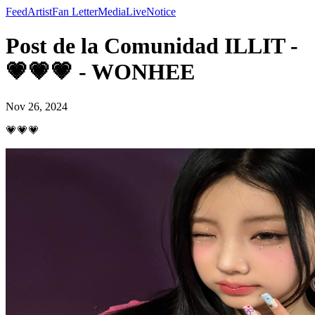
Feed
Artist
Fan Letter
Media
Live
Notice
Post de la Comunidad ILLIT -
💗💗💗 - WONHEE
Nov 26, 2024
💗💗💗