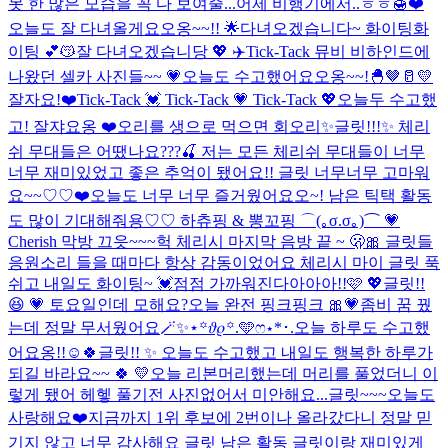
못 한 많은 모습을 꼭 다 보여줄...
어제 비행기에서..ㅎㅎ🍯❤️
오늘도 잘 다녀올게요오옹~~!! 🌟
다녀오겠습니다~ 화이팅화
이팅 💕😽
잘 다녀오겠습니당 💖 ✈️
Tick-Tack 뮤비 비하인드에
나왔던 셀카 사진들~~ 💗
오늘도 수고했어요오옹~~!🐣🤎🥛💛
잘자요!❤️
Tick-Tack 💓 Tick-Tack 💗 Tick-Tack 💖
오늘두 수고했
고! 잘쟈요옹 ❤️
오리를 생으로 먹으면 회오리
✨글릿!!!✨ 체리
쉬 무대들은 어땠나요???🍒 저는 모든 체리쉬 무대들이 너무
너무 재미있었고 좋은 추억이 됐어요!! 글릿 너무너무 고마워
요~~♡♡❤️
오늘도 너무 너무 즐거웠어요오~! 남은 틱택 활동
도 많이 기대해줘용♡♡ 하츄핑 & 뽕꼬핑 ⌒(｡σ.σ｡)⌒ 💗
Cherish 막방 끄읏~~~
헉 체리시 마지막 음방 끝 ~ 🫢🎀 글릿들
응원소리 들을 때마다 항상 감동이었어요 체리시 마이 글릿 푹
쉬고 내일도 화이팅~ 💓
점점 가까워진다아아아!!🩷 💖
글릿!!
😆 💗 토요일인데 모해요?
오늘 완전 핑크핑크 🎀💗
좀비 꿈 꿨
는데 정말 무서웠어요
🪄︎︎✨⋆꙳𝜗𝜚꙳.‬️🩵ෆ‪⋆*･.
오늘 하루도 수고했
어요옹!!☺️🍀
글릿!! ✨ 오늘도 수고했고 내일도 행복한 하루가
되길 바라요~~ 🍀 💛
오늘 리본머리했는데 머리를 풀었더니 이
렇게 됐어 헤헿 풀기전 사진없어서 미안해요...
글릿~~~오늘도
사랑해요❤️
지금까지 1위 후보에 2번이나 올라갔다니 정말 믿
기지 않고 너무 감사해요 글릿 남은 활동 글릿이랑 재미있게