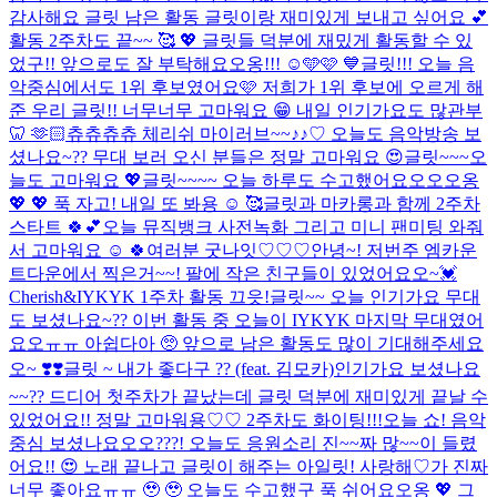
감사해요 글릿 남은 활동 글릿이랑 재미있게 보내고 싶어요 💕
활동 2주차도 끝~~ 🥰 💖 글릿들 덕분에 재밌게 활동할 수 있
었구!! 앞으로도 잘 부탁해요오옹!!! ☺️🩵🩷 💙
글릿!!! 오늘 음
악중심에서도 1위 후보였어요🩷 저희가 1위 후보에 오르게 해
준 우리 글릿!! 너무너무 고마워요 😁 내일 인기가요도 많관부
🦷 🫶🏻
츄츄츄츄 체리쉬 마이러브~~♪♪♡ 오늘도 음악방송 보
셨나요~?? 무대 보러 오신 분들은 정말 고마워요 😍
글릿~~~오
늘도 고마워요 💖
글릿~~~~ 오늘 하루도 수고했어요오오오옹
💖 💖 푹 자고! 내일 또 봐용 ☺️ 🥰
글릿과 마카롱과 함께 2주차
스타트 🍀💕
오늘 뮤직뱅크 사전녹화 그리고 미니 팬미팅 와줘
서 고마워요 ☺️ 🍀
여러분 굿나잇♡♡♡
안녕~! 저번주 엠카운
트다운에서 찍은거~~! 팔에 작은 친구들이 있었어요오~💓
Cherish&IYKYK 1주차 활동 끄읏!
글릿~~ 오늘 인기가요 무대
도 보셨나요~?? 이번 활동 중 오늘이 IYKYK 마지막 무대였어
요오ㅠㅠ 아쉽다아 🥺 앞으로 남은 활동도 많이 기대해주세요
오~ ❣️❣️
글릿 ~ 내가 좋다구 ?? (feat. 김모카)
인기가요 보셨나요
~~?? 드디어 첫주차가 끝났는데 글릿 덕분에 재미있게 끝날 수
있었어요!! 정말 고마워용♡♡ 2주차도 화이팅!!!
오늘 쇼! 음악
중심 보셨나요오오???! 오늘도 응원소리 진~~짜 많~~이 들렸
어요!! 😍 노래 끝나고 글릿이 해주는 아일릿! 사랑해♡가 진짜
너무 좋아요ㅠㅠ 🥹 🥹 오늘도 수고했구 푹 쉬어요오옹 💖 그