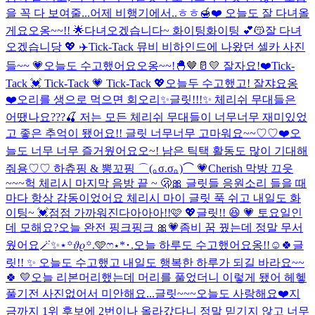
을 꼭 다 보여줄...
어제 비행기에서..ㅎㅎ🍯❤️ 오늘도 잘 다녀올
게요오옹~~!! 🌟
다녀오겠습니다~ 화이팅화이팅 💕😽
잘 다녀
오겠습니당 💖 ✈️
Tick-Tack 뮤비 비하인드에 나왔던 셀카 사진
들~~ 💗
오늘도 수고했어요오옹~~!🐣🤎🥛💛 잘자요!❤️
Tick-
Tack 💓 Tick-Tack 💗 Tick-Tack 💖
오늘두 수고했고! 잘쟈요옹
❤️
오리를 생으로 먹으면 회오리
✨글릿!!!✨ 체리쉬 무대들은
어땠나요???🍒 저는 모든 체리쉬 무대들이 너무너무 재미있었
고 좋은 추억이 됐어요!! 글릿 너무너무 고마워요~~♡♡❤️
오
늘도 너무 너무 즐거웠어요오~! 남은 틱택 활동도 많이 기대해
줘용♡♡ 하츄핑 & 뽕꼬핑 ⌒(｡σ.σ｡)⌒ 💗
Cherish 막방 끄읏
~~~
헉 체리시 마지막 음방 끝 ~ 🫢🎀 글릿들 응원소리 들을 때
마다 항상 감동이었어요 체리시 마이 글릿 푹 쉬고 내일도 화
이팅~ 💓
점점 가까워진다아아아!!🩷 💖
글릿!! 😆 💗 토요일인
데 모해요?
오늘 완전 핑크핑크 🎀💗
좀비 꿈 꿨는데 정말 무서
웠어요
🪄︎︎✨⋆꙳𝜗𝜚꙳.‬️🩵ෆ‪⋆*･.
오늘 하루도 수고했어요옹!!☺️🍀
글
릿!! ✨ 오늘도 수고했고 내일도 행복한 하루가 되길 바라요~~
🍀 💛
오늘 리본머리했는데 머리를 풀었더니 이렇게 됐어 헤헿
풀기전 사진없어서 미안해요...
글릿~~~오늘도 사랑해요❤️
지
금까지 1위 후보에 2번이나 올라갔다니 정말 믿기지 않고 너무