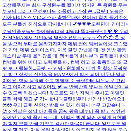
고생해주시는 회사 구성원분들 떨어져 있지만 큰 응원을 주는
부모님 그리고 무엇보다도 소중하고 가장 큰...
글릿!! 오늘은
기아 타이거즈 V12 페스타 축하무대에 섰어요! 함께 즐겨주신
모든 분들께 진심으로 감사합니다 💕
💗💗💗
오랜만에 긴머리⭐
수달인줄
오늘도 화이띡딱띠락 띠딱따 똑따
글릿~!!! 💖 💖 우리
가 MAMA에서 신인상을 받았어요오ㅠㅠㅠㅠ 🥹 🥹 🥹 🥹 상
을 받으러 무대로 올라가자마자 데뷔 전에 멤버들이랑 연습했
던 기억, 데뷔 쇼케이스 때, 처음 글릿 만났을 때, 첫 음방 활동
패스티발 무대 올라갔을 때, 멤버들과 회사분과 글릿들이 함께
컴백을 위해 버티고 노력했을 때, 컴백 하고 또 활동하고 또 글
릿 보고 행복한...
글릿 ~~ 안녕~ 원희에요 데뷔 후 항상 꿈꿔왔
고 받고 싶었던 신인상을 MAMA에서 받게 되어 너무나 영광
이에요. 항상 응원해 주고 함께해 준 글릿한테 너무너무 고맙
다고 이야기하고 싶었어요 💓 늘 반짝반짝 빛나는 아일릿이 될
수 있도록 하겠습니다! 앞으로도 계속 지켜봐 주시고 아일릿
글릿 함께 해요 💕 감사합니다
글릿!!!우리 신인상 받았어요!!
🥹🥹 우리 글릿 신인상 받을 수 있게 해줘서 너무 고맙습니다
🥲 신인상은 정말 아이돌을 꿈꿔 왔을 때부터 꼭 받고 싶었던
상이였고 정말 꿈만 꿨는데.. 이렇게 받게 되어 어떻게 표현해
야 할지 모를 만큼 기쁘고 감사한 마음이 큽니다. 앞으로도 열
심히 할 거고, 아직 우리 아일릿이 보여드리지 못 한 많은 모습