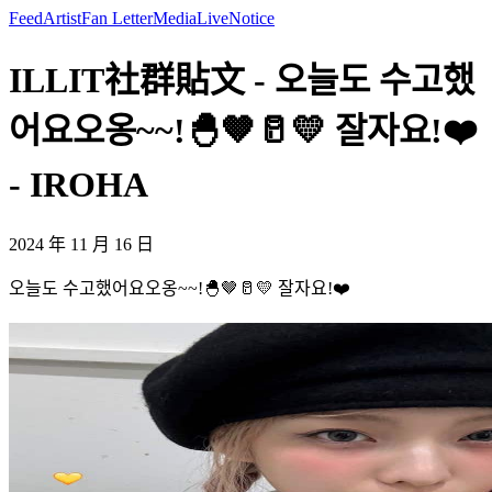
Feed
Artist
Fan Letter
Media
Live
Notice
ILLIT社群貼文 - 오늘도 수고했
어요오옹~~!🐣🤎🥛💛 잘자요!❤️
- IROHA
2024 年 11 月 16 日
오늘도 수고했어요오옹~~!🐣🤎🥛💛 잘자요!❤️