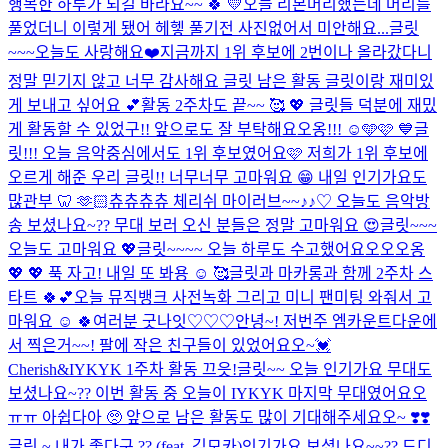
행복한 하루가 되길 바라요~~ 🍀 💛
오늘 리본머리했는데 머리를
풀었더니 이렇게 됐어 헤헿 풀기전 사진없어서 미안해요...
글릿
~~~오늘도 사랑해요❤️
지금까지 1위 후보에 2번이나 올라갔다니
정말 믿기지 않고 너무 감사해요 글릿 남은 활동 글릿이랑 재미있
게 보내고 싶어요 💕
활동 2주차도 끝~~ 🥰 💖 글릿들 덕분에 재밌
게 활동할 수 있었구!! 앞으로도 잘 부탁해요오옹!!! ☺️🩵🩷 💙
글
릿!!! 오늘 음악중심에서도 1위 후보였어요🩷 저희가 1위 후보에
오르게 해준 우리 글릿!! 너무너무 고마워요 😁 내일 인기가요도
많관부 🦷 🫶🏻
츄츄츄츄 체리쉬 마이러브~~♪♪♡ 오늘도 음악방
송 보셨나요~?? 무대 보러 오신 분들은 정말 고마워요 😍
글릿~~~
오늘도 고마워요 💖
글릿~~~~ 오늘 하루도 수고했어요오오오옹
💖 💖 푹 자고! 내일 또 봐용 ☺️ 🥰
글릿과 마카롱과 함께 2주차 스
타트 🍀💕
오늘 뮤직뱅크 사전녹화 그리고 미니 팬미팅 와줘서 고
마워요 ☺️ 🍀
여러분 굿나잇♡♡♡
안녕~! 저번주 엠카운트다운에
서 찍은거~~! 팔에 작은 친구들이 있었어요오~💓
Cherish&IYKYK 1주차 활동 끄읏!
글릿~~ 오늘 인기가요 무대도
보셨나요~?? 이번 활동 중 오늘이 IYKYK 마지막 무대였어요오
ㅠㅠ 아쉽다아 🥺 앞으로 남은 활동도 많이 기대해주세요오~ ❣️❣️
글릿 ~ 내가 좋다구 ?? (feat. 김모카)
인기가요 보셨나요~~?? 드디