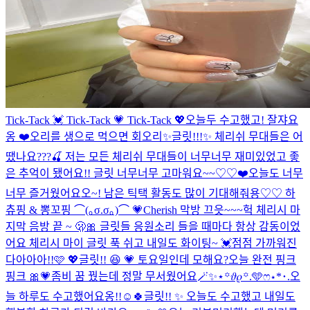
Tick-Tack 💓 Tick-Tack 💗 Tick-Tack 💖
오늘두 수고했고! 잘쟈요
옹 ❤️
오리를 생으로 먹으면 회오리
✨글릿!!!✨ 체리쉬 무대들은 어
땠나요???🍒 저는 모든 체리쉬 무대들이 너무너무 재미있었고 좋
은 추억이 됐어요!! 글릿 너무너무 고마워요~~♡♡❤️
오늘도 너무
너무 즐거웠어요오~! 남은 틱택 활동도 많이 기대해줘용♡♡ 하
츄핑 & 뽕꼬핑 ⌒(｡σ.σ｡)⌒ 💗
Cherish 막방 끄읏~~~
헉 체리시 마
지막 음방 끝 ~ 🫢🎀 글릿들 응원소리 들을 때마다 항상 감동이었
어요 체리시 마이 글릿 푹 쉬고 내일도 화이팅~ 💓
점점 가까워진
다아아아!!🩷 💖
글릿!! 😆 💗 토요일인데 모해요?
오늘 완전 핑크
핑크 🎀💗
좀비 꿈 꿨는데 정말 무서웠어요
🪄︎︎✨⋆꙳𝜗𝜚꙳.‬️🩵ෆ‪⋆*･.
오
늘 하루도 수고했어요옹!!☺️🍀
글릿!! ✨ 오늘도 수고했고 내일도