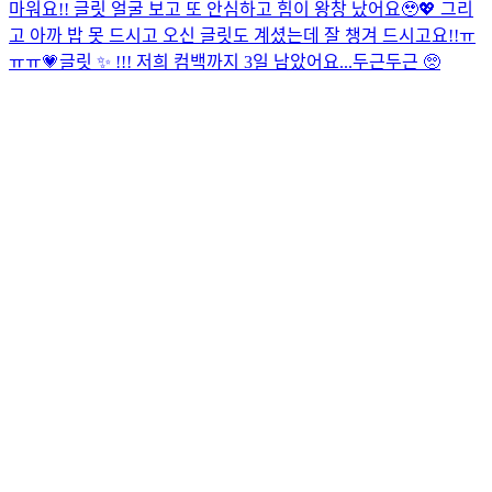
마워요!! 글릿 얼굴 보고 또 안심하고 힘이 왕창 났어요🥹💖 그리
고 아까 밥 못 드시고 오신 글릿도 계셨는데 잘 챙겨 드시고요!!ㅠ
ㅠㅠ💗
글릿 ✨ !!! 저희 컴백까지 3일 남았어요...두근두근 🥺