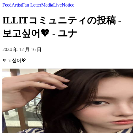
Feed
Artist
Fan Letter
Media
Live
Notice
ILLITコミュニティの投稿 -
보고싶어💖 - ユナ
2024 年 12 月 16 日
보고싶어💖