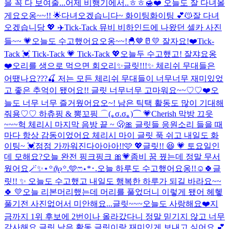
을 꼭 다 보여줄...
어제 비행기에서..ㅎㅎ🍯❤️ 오늘도 잘 다녀올
게요오옹~~!! 🌟
다녀오겠습니다~ 화이팅화이팅 💕😽
잘 다녀
오겠습니당 💖 ✈️
Tick-Tack 뮤비 비하인드에 나왔던 셀카 사진
들~~ 💗
오늘도 수고했어요오옹~~!🐣🤎🥛💛 잘자요!❤️
Tick-
Tack 💓 Tick-Tack 💗 Tick-Tack 💖
오늘두 수고했고! 잘쟈요옹
❤️
오리를 생으로 먹으면 회오리
✨글릿!!!✨ 체리쉬 무대들은
어땠나요???🍒 저는 모든 체리쉬 무대들이 너무너무 재미있었
고 좋은 추억이 됐어요!! 글릿 너무너무 고마워요~~♡♡❤️
오
늘도 너무 너무 즐거웠어요오~! 남은 틱택 활동도 많이 기대해
줘용♡♡ 하츄핑 & 뽕꼬핑 ⌒(｡σ.σ｡)⌒ 💗
Cherish 막방 끄읏
~~~
헉 체리시 마지막 음방 끝 ~ 🫢🎀 글릿들 응원소리 들을 때
마다 항상 감동이었어요 체리시 마이 글릿 푹 쉬고 내일도 화
이팅~ 💓
점점 가까워진다아아아!!🩷 💖
글릿!! 😆 💗 토요일인
데 모해요?
오늘 완전 핑크핑크 🎀💗
좀비 꿈 꿨는데 정말 무서
웠어요
🪄︎︎✨⋆꙳𝜗𝜚꙳.‬️🩵ෆ‪⋆*･.
오늘 하루도 수고했어요옹!!☺️🍀
글
릿!! ✨ 오늘도 수고했고 내일도 행복한 하루가 되길 바라요~~
🍀 💛
오늘 리본머리했는데 머리를 풀었더니 이렇게 됐어 헤헿
풀기전 사진없어서 미안해요...
글릿~~~오늘도 사랑해요❤️
지
금까지 1위 후보에 2번이나 올라갔다니 정말 믿기지 않고 너무
감사해요 글릿 남은 활동 글릿이랑 재미있게 보내고 싶어요 💕