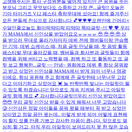
고생해주시는 회사 구성원분들 떨어져 있지만 큰 응원을 주는
부모님 그리고 무엇보다도 소중하고 가장 큰...
글릿!! 오늘은
기아 타이거즈 V12 페스타 축하무대에 섰어요! 함께 즐겨주신
모든 분들께 진심으로 감사합니다 💕
💗💗💗
오랜만에 긴머리⭐
수달인줄
오늘도 화이띡딱띠락 띠딱따 똑따
글릿~!!! 💖 💖 우리
가 MAMA에서 신인상을 받았어요오ㅠㅠㅠㅠ 🥹 🥹 🥹 🥹 상
을 받으러 무대로 올라가자마자 데뷔 전에 멤버들이랑 연습했
던 기억, 데뷔 쇼케이스 때, 처음 글릿 만났을 때, 첫 음방 활동
패스티발 무대 올라갔을 때, 멤버들과 회사분과 글릿들이 함께
컴백을 위해 버티고 노력했을 때, 컴백 하고 또 활동하고 또 글
릿 보고 행복한...
글릿 ~~ 안녕~ 원희에요 데뷔 후 항상 꿈꿔왔
고 받고 싶었던 신인상을 MAMA에서 받게 되어 너무나 영광
이에요. 항상 응원해 주고 함께해 준 글릿한테 너무너무 고맙
다고 이야기하고 싶었어요 💓 늘 반짝반짝 빛나는 아일릿이 될
수 있도록 하겠습니다! 앞으로도 계속 지켜봐 주시고 아일릿
글릿 함께 해요 💕 감사합니다
글릿!!!우리 신인상 받았어요!!
🥹🥹 우리 글릿 신인상 받을 수 있게 해줘서 너무 고맙습니다
🥲 신인상은 정말 아이돌을 꿈꿔 왔을 때부터 꼭 받고 싶었던
상이였고 정말 꿈만 꿨는데.. 이렇게 받게 되어 어떻게 표현해
야 할지 모를 만큼 기쁘고 감사한 마음이 큽니다. 앞으로도 열
심히 할 거고, 아직 우리 아일릿이 보여드리지 못 한 많은 모습