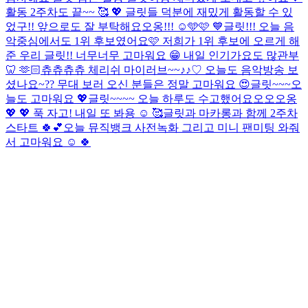
활동 2주차도 끝~~ 🥰 💖 글릿들 덕분에 재밌게 활동할 수 있
었구!! 앞으로도 잘 부탁해요오옹!!! ☺️🩵🩷 💙
글릿!!! 오늘 음
악중심에서도 1위 후보였어요🩷 저희가 1위 후보에 오르게 해
준 우리 글릿!! 너무너무 고마워요 😁 내일 인기가요도 많관부
🦷 🫶🏻
츄츄츄츄 체리쉬 마이러브~~♪♪♡ 오늘도 음악방송 보
셨나요~?? 무대 보러 오신 분들은 정말 고마워요 😍
글릿~~~오
늘도 고마워요 💖
글릿~~~~ 오늘 하루도 수고했어요오오오옹
💖 💖 푹 자고! 내일 또 봐용 ☺️ 🥰
글릿과 마카롱과 함께 2주차
스타트 🍀💕
오늘 뮤직뱅크 사전녹화 그리고 미니 팬미팅 와줘
서 고마워요 ☺️ 🍀