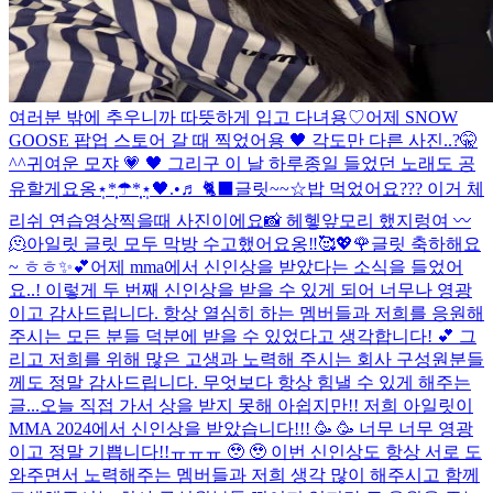
여러분 밖에 추우니까 따뜻하게 입고 다녀용♡
어제 SNOW
GOOSE 팝업 스토어 갈 때 찍었어용 🖤 각도만 다른 사진..?🤫
^^
귀여운 모쟈 💗 🖤 그리구 이 날 하루종일 들었던 노래도 공
유할게요옹⋆̩*̣̩☂︎*̣̩⋆̩
🖤.•♬ 🐈‍⬛
글릿~~☆밥 먹었어요??? 이거 체
리쉬 연습영상찍을때 사진이에요📸 헤헿
앞모리 했지렁여 〰️
🫠
아일릿 글릿 모두 막방 수고했어요옹‼︎🥰💖🌹
글릿 축하해요
~ ㅎㅎ✨💕
어제 mma에서 신인상을 받았다는 소식을 들었어
요..! 이렇게 두 번째 신인상을 받을 수 있게 되어 너무나 영광
이고 감사드립니다. 항상 열심히 하는 멤버들과 저희를 응원해
주시는 모든 분들 덕분에 받을 수 있었다고 생각합니다! 💕 그
리고 저희를 위해 많은 고생과 노력해 주시는 회사 구성원분들
께도 정말 감사드립니다. 무엇보다 항상 힘낼 수 있게 해주는
글...
오늘 직접 가서 상을 받지 못해 아쉽지만!! 저희 아일릿이
MMA 2024에서 신인상을 받았습니다!!! 🥳 🥳 너무 너무 영광
이고 정말 기쁩니다!!ㅠㅠㅠ 🥹 🥹 이번 신인상도 항상 서로 도
와주면서 노력해주는 멤버들과 저희 생각 많이 해주시고 함께