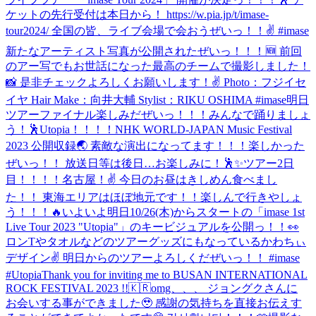
ケットの先行受付は本日から！ https://w.pia.jp/t/imase-
tour2024/ 全国の皆、ライブ会場で会おうぜいっ！！✌️ #imase
新たなアーティスト写真が公開されたぜいっ！！！🆕 前回
のアー写でもお世話になった最高のチームで撮影しました！
📸 是非チェックよろしくお願いします！✌️ Photo：フジイセ
イヤ Hair Make：向井大輔 Stylist：RIKU OSHIMA #imase
明日
ツアーファイナル楽しみだぜいっ！！！みんなで踊りましょ
う！🕺Utopia！！！！
NHK WORLD-JAPAN Music Festival
2023 公開収録🌏 素敵な演出になってます！！！楽しかった
ぜいっ！！ 放送日等は後日…お楽しみに！🕺✨
ツアー2日
目！！！！名古屋！✌️ 今日のお昼はきしめん食べまし
た！！ 東海エリアはほぼ地元です！！楽しんで行きやしょ
う！！！🔥
いよいよ明日10/26(木)からスタートの「imase 1st
Live Tour 2023 "Utopia"」のキービジュアルを公開っ！！👀
ロンTやタオルなどのツアーグッズにもなっているかわちぃ
デザイン✌ 明日からのツアーよろしくだぜいっ！！ #imase
#Utopia
Thank you for inviting me to BUSAN INTERNATIONAL
ROCK FESTIVAL 2023 !!🇰🇷
omg、、、 ジョングクさんに
お会いする事ができました🥹 感謝の気持ちを直接お伝えす