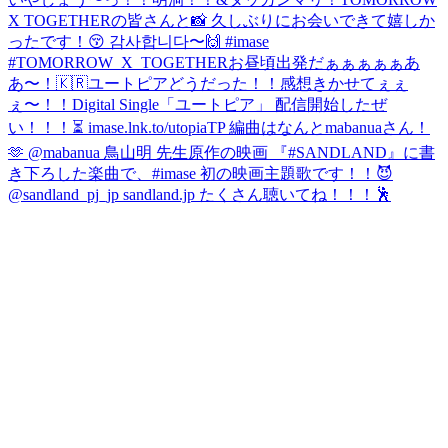
X TOGETHERの皆さんと📸 久しぶりにお会いできて嬉しか
ったです！😚 감사합니다〜🙌 #imase
#TOMORROW_X_TOGETHER
お昼頃出発だぁぁぁぁぁあ
あ〜！🇰🇷
ユートピアどうだった！！感想きかせてぇぇ
ぇ〜！！
Digital Single「ユートピア」 配信開始したぜ
い！！！⏳ imase.lnk.to/utopiaTP 編曲はなんとmabanuaさん！
🫶 @mabanua 鳥山明 先生原作の映画 『#SANDLAND』に書
き下ろした楽曲で、#imase 初の映画主題歌です！！😈
@sandland_pj_jp sandland.jp たくさん聴いてね！！！🕺