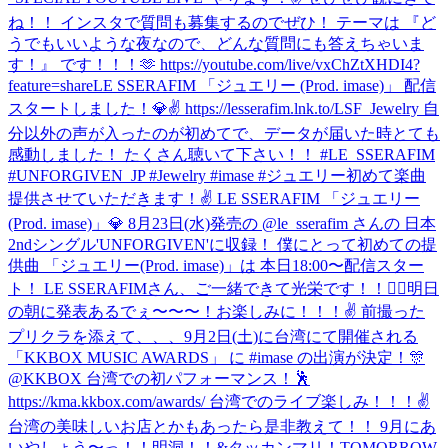
ね！！ インスタで質問も募集するのでぜひ！ テーマは 『ど
うでもいいような夜なので、どんな質問にも答えちゃいま
す！』 です！！！🫶 https://youtube.com/live/vxChZtXHDI4?
feature=share
LE SSERAFIM 「ジュエリー (Prod. imase)」 配信
スタートしました！💎✌️ https://lesserafim.lnk.to/LSF_Jewelry 自
分以外の声が入ったのが初めてで、データが届いた時とても
感動しました！ たくさん聴いて下さい！！ #LE_SSERAFIM
#UNFORGIVEN_JP #Jewelry #imase #ジュエリー
初めて楽曲
提供させていただきます！✌️ LE SSERAFIM 「ジュエリー
(Prod. imase)」💎 8月23日(水)発売の @le_sserafim さんの 日本
2ndシングル'UNFORGIVEN'に収録！ 僕にとって初めての提
供曲 「ジュエリー(Prod. imase)」は 本日18:00〜配信スター
ト！ LE SSERAFIMさん、ご一緒できて光栄です！！🙇‍♂️
明日
の朝に発表あるでぇ〜〜〜！お楽しみに！！！✌️ 前撮った
プリクラを添えて、、、
9月2日(土)に台湾にて開催される
「KKBOX MUSIC AWARDS」 に #imase の出演が決定！🎊
@KKBOX 台湾での初パフォーマンス！🕺
https://kma.kkbox.com/awards/ 台湾でのライブ楽しみ！！！✌️
台湾の美味しいお店とかもあったら是非教えて！！ 9月にあ
いやしょう〜っ！！
明洞！！&タッカンマリ！
TOMORROW