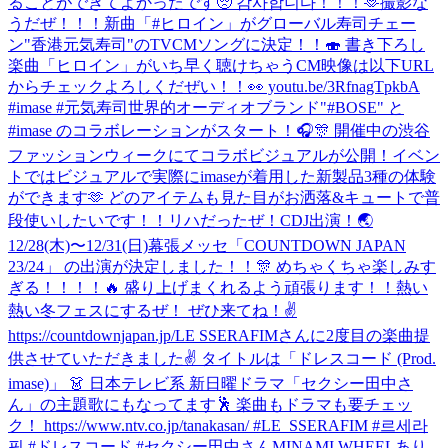
ることができてよかったです🥺 감사합니다！！！🫶
撮影な
うだぜ！！！
新曲「#ヒロイン」がグローバル寿司チェー
ン"香港元気寿司"のTVCMソングに決定！！🍣 書き下ろし
楽曲「ヒロイン」がいち早く聴けちゃうCM映像は以下URL
からチェックよろしくだぜい！！👀 youtu.be/3RfnagTpkbA
#imase #元気寿司
世界的オーディオブランド"#BOSE" と
#imase のコラボレーションがスタート！🎧🎊 開催中の渋谷
ファッションウィークにてコラボビジュアルが公開！イベン
トではビジュアルで実際にimaseが着用した新製品3種の体験
ができます🫶 どのアイテムも見た目がお洒落&キュートで普
段使いしたいです！！
リハだったぜ！
CDJ出演！🌏
12/28(木)〜12/31(日)幕張メッセ「COUNTDOWN JAPAN
23/24」 の出演が決定しました！！🎊 めちゃくちゃ楽しみす
ぎる！！！！🔥 盛り上げまくれるよう頑張ります！！熱い
熱い冬フェスにするぜ！ ぜひ来てね！✌️
https://countdownjapan.jp/
LE SSERAFIMさんに2度目の楽曲提
供させていただきました✌️ タイトルは「ドレスコード (Prod.
imase)」 👗 日本テレビ系 新日曜ドラマ「セクシー田中さ
ん」の主題歌にもなってます🕺 楽曲もドラマも要チェッ
ク！ https://www.ntv.co.jp/tanakasan/ #LE_SSERAFIM #르세라
핌 #ドレスコード #セクシー田中さん
MINAMI WHEELあり