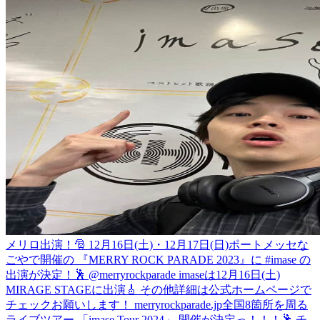
メリロ出演！🎅 12月16日(土)・12月17日(日)ポートメッセな
ごやで開催の 『MERRY ROCK PARADE 2023』に #imase の
出演が決定！🕺 @merryrockparade imaseは12月16日(土)
MIRAGE STAGEに出演🎸 その他詳細は公式ホームページで
チェックお願いします！ merryrockparade.jp
全国8箇所を周る
ライブツアー 「imase Tour 2024」 開催が決定っ！！！🕺 チ