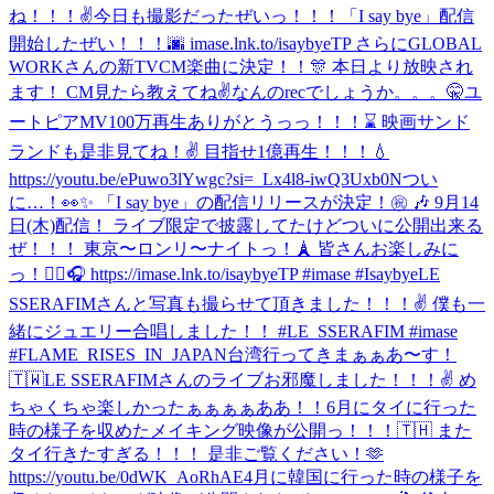
ね！！！✌️
今日も撮影だったぜいっ！！！
「I say bye」配信
開始したぜい！！！🌆 imase.lnk.to/isaybyeTP さらにGLOBAL
WORKさんの新TVCM楽曲に決定！！🎊 本日より放映され
ます！ CM見たら教えてね✌️
なんのrecでしょうか。。。🤫
ユ
ートピアMV100万再生ありがとうっっ！！！⌛️ 映画サンド
ランドも是非見てね！✌️ 目指せ1億再生！！！💧
https://youtu.be/ePuwo3lYwgc?si=_Lx4l8-iwQ3Uxb0N
つい
に…！👀✨ 「I say bye」の配信リリースが決定！㊗️ 🎶 9月14
日(木)配信！ ライブ限定で披露してたけどついに公開出来る
ぜ！！！ 東京〜ロンリ〜ナイトっ！🗼 皆さんお楽しみに
っ！✌🏼🎧 https://imase.lnk.to/isaybyeTP #imase #Isaybye
LE
SSERAFIMさんと写真も撮らせて頂きました！！！✌ 僕も一
緒にジュエリー合唱しました！！ #LE_SSERAFIM #imase
#FLAME_RISES_IN_JAPAN
台湾行ってきまぁぁあ〜す！
🇹🇼
LE SSERAFIMさんのライブお邪魔しました！！！✌️ め
ちゃくちゃ楽しかったぁぁぁぁああ！！
6月にタイに行った
時の様子を収めたメイキング映像が公開っ！！！🇹🇭 また
タイ行きたすぎる！！！ 是非ご覧ください！🫶
https://youtu.be/0dWK_AoRhAE
4月に韓国に行った時の様子を