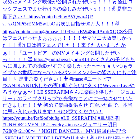
収めたメイキング映像が公開されたぜいっ！！！🕺 釜山ロ
ックフェスでまた行けるの楽しみだぜいっ！！！✌️ 是非ご
覧下さい！ https://youtu.be/blwAVQwu-QI?
si=sxQNPt5rEMM5wLbO
お次は目指せ90万人！！！✌️
https://youtube.com/@imase_1109?si=rEW4SjutIAmbXQCS
今日
はフェスだったよぉぉぉぉ！！！！サマソニ大阪楽しかっ
た！！✌️
昨日は初フェスでした！！来てた人いましたか
ぁ！！
「ユートピア」のMVメイキング公開したぜい
っ！！！！😈 https://youtu.be/siLy5dirKbI たくさんの子どもた
ちに囲まれての撮影がすごく楽しかった〜〜👦👧 いつもラ
イブでお世話になっているバンドメンバーの皆さんにもご注
目！🎸 是非ご覧ください！🎥 #imase #ユートピア
#SANDLAND
あしたの夜10時ぐらいに久々にWeverse Liveや
ろうかなぁ〜！
LE SSERAFIMさんに楽曲提供した 「ジュエ
リー」のライブクリップで 光栄なことにご一緒させていた
だきました！！💎 初めて楽曲提供させて頂いた曲で、本当
に思い入れがあります！ ぜひ観てください！
https://youtu.be/Raf9odbiu8g #LE_SSERAFIM #르세라핌
#UNFORGIVEN_JP #Jewelry #imase #ジュエリー
明日
7/28(金)21:00〜 「NIGHT DANCER」 MV1億回再生記念
"SPECIAL YOUTUBE LIVE"やります！✌️ ぜひぜひ観にきて