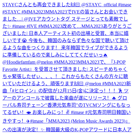
STAYCさんとも再会できました🙌🏻 @STAYC_official #imase
#STAYC #MMA2023
MMA2023でIVEの皆さんとお会いでき
ました…❕ @IVEアカウントタグ ステージとっても素敵でし
た✨ #imase #IVE #MMA2023
改めて…MMA2023ありがとうご
ざいました❕ 日本人アーティスト初の出場と受賞、本当に嬉
しいです😭 今後も、韓国のみならず色々な国で聴いて頂け
るような曲をつくります！ 来年韓国でライブができるよう
に準備しているので楽しみにしててくだせいっ🔥
@Hoodiefamfam @melon #MMA2023
MMA2023で、『J-POP
Favorite Artist』を受賞させて頂きました❕ スピーチめちゃく
ちゃ緊張したぜぃ、、、！ これからもたくさんの方々に聴
いていただけるよう、頑張ります🙌🏻 @melon #MMA2023
新
曲「#ヒロイン」の配信が12月15日(金)に決定っ！！！🕺 ツ
アーのアンコールで披露した楽曲が遂にリリース！🔥 グロ
ーバル寿司チェーン"香港元気寿司"のTVCMソングにもなっ
てるぜい！🍣 お楽しみにっ！✌️ #imase #元気寿司
明日韓国い
きやすっ！✈️
#imase「MMA2023 (Melon Music Awards 2023)」
への出演が決定！✨ 韓国最大級のK-POPアワードに日本人ア