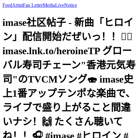
Feed
Artist
Fan Letter
Media
Live
Notice
imase社区帖子 - 新曲「ヒロイ
ン」配信開始だぜいっ！！🦸‍♀️
imase.lnk.to/heroineTP グロー
バル寿司チェーン"香港元気寿
司"のTVCMソング🍣 imase史
上1番アップテンポな楽曲で、
ライブで盛り上がること間違
いナシ！🙌 たくさん聴いて
ね！！🎧 #imase #ヒロイン #