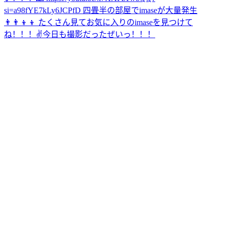
si=a98fYE7kLy6JCPfD 四畳半の部屋でimaseが大量発生
👨‍👨‍👦‍👦 たくさん見てお気に入りのimaseを見つけて
ね！！！✌️
今日も撮影だったぜいっ！！！