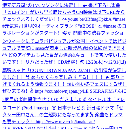
港元気寿司"のTVCMソングに決定！！🍣 書き下ろし楽曲
「ヒロイン」がいち早く聴けちゃうCM映像は以下URLから
チェックよろしくだぜい！！👀 youtu.be/3RfnagTpkbA #imase
#元気寿司
世界的オーディオブランド"#BOSE" と #imase のコ
ラボレーションがスタート！🎧🎊 開催中の渋谷ファッショ
ンウィークにてコラボビジュアルが公開！イベントではビジ
ュアルで実際にimaseが着用した新製品3種の体験ができます
🫶 どのアイテムも見た目がお洒落&キュートで普段使いした
いです！！
リハだったぜ！
CDJ出演！🌏 12/28(木)〜12/31(日)
幕張メッセ「COUNTDOWN JAPAN 23/24」 の出演が決定し
ました！！🎊 めちゃくちゃ楽しみすぎる！！！！🔥 盛り上
げまくれるよう頑張ります！！熱い熱い冬フェスにするぜ！
ぜひ来てね！✌️ https://countdownjapan.jp/
LE SSERAFIMさんに
2度目の楽曲提供させていただきました✌️ タイトルは「ドレ
スコード (Prod. imase)」 👗 日本テレビ系 新日曜ドラマ「セ
クシー田中さん」の主題歌にもなってます🕺 楽曲もドラマ
も要チェック！ https://www.ntv.co.jp/tanakasan/
#LE_SSERAFIM #르세라핌 #ドレスコード #セクシー田中さ