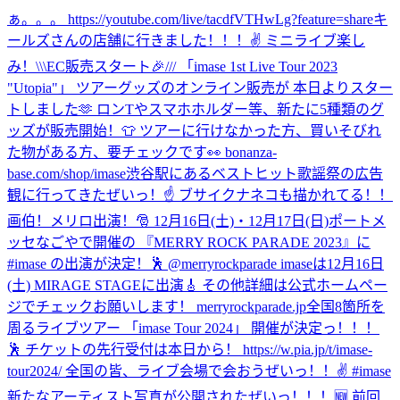
ぁ。。。 https://youtube.com/live/tacdfVTHwLg?feature=share
キ
ールズさんの店舗に行きました！！！✌️ ミニライブ楽し
み！
\\\EC販売スタート🎉/// 「imase 1st Live Tour 2023
"Utopia"」 ツアーグッズのオンライン販売が 本日よりスター
トしました🫶 ロンTやスマホホルダー等、新たに5種類のグ
ッズが販売開始！👕 ツアーに行けなかった方、買いそびれ
た物がある方、要チェックです👀 bonanza-
base.com/shop/imase
渋谷駅にあるベストヒット歌謡祭の広告
観に行ってきたぜいっ！☝️ ブサイクナネコも描かれてる！！
画伯！
メリロ出演！🎅 12月16日(土)・12月17日(日)ポートメ
ッセなごやで開催の 『MERRY ROCK PARADE 2023』に
#imase の出演が決定！🕺 @merryrockparade imaseは12月16日
(土) MIRAGE STAGEに出演🎸 その他詳細は公式ホームペー
ジでチェックお願いします！ merryrockparade.jp
全国8箇所を
周るライブツアー 「imase Tour 2024」 開催が決定っ！！！
🕺 チケットの先行受付は本日から！ https://w.pia.jp/t/imase-
tour2024/ 全国の皆、ライブ会場で会おうぜいっ！！✌️ #imase
新たなアーティスト写真が公開されたぜいっ！！！🆕 前回