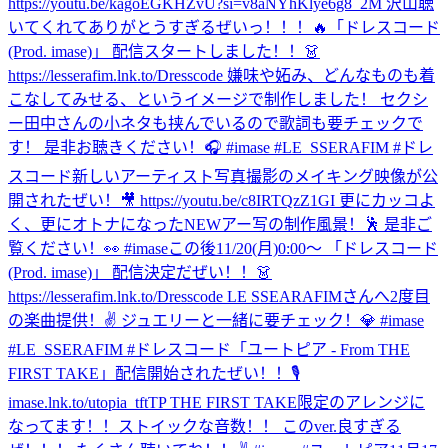
https://youtu.be/kagoEGKHZvU?si=v8aNYhKlye6g8_2M 沢山聴
いてくれてありがとうすぎるぜいっ！！！🔥
「ドレスコード
(Prod. imase)」 配信スタートしました！！👗
https://lesserafim.lnk.to/Dresscode 嫌味や妬み、どんなものも着
こなしてみせる、というイメージで制作しました！ セクシ
ー田中さんの小ネタも挟んでいるので歌詞も要チェックで
す！ 是非お聴きください！🎧 #imase #LE_SSERAFIM #ドレ
スコード
新しいアーティスト写真撮影のメイキング映像が公
開されたぜい！🎥 https://youtu.be/c8IRTQzZ1GI 更にカッコよ
く、更にオトナになったNEWアー写の制作風景！🕺 是非ご
覧ください！👀 #imase
この後11/20(月)0:00〜 「ドレスコード
(Prod. imase)」 配信決定だぜい！！👗
https://lesserafim.lnk.to/Dresscode LE SSEARAFIMさんへ2度目
の楽曲提供！✌️ ジュエリーと一緒に要チェック！💎 #imase
#LE_SSERAFIM #ドレスコード
「ユートピア - From THE
FIRST TAKE」配信開始されたぜい！！🎙
imase.lnk.to/utopia_tftTP THE FIRST TAKE限定のアレンジに
なってます！！ストイックな音数！！ このver.良すぎる