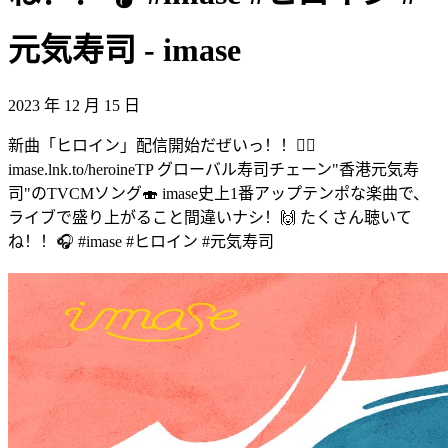
元気寿司 - imase
2023 年 12 月 15 日
新曲「ヒロイン」配信開始だぜいっ！！🦸‍♀️
imase.lnk.to/heroineTP グローバル寿司チェーン"香港元気寿
司"のTVCMソング🍣 imase史上1番アップテンポな楽曲で、
ライブで盛り上がること間違いナシ！🙌 たくさん聴いて
ね！！🎧 #imase #ヒロイン #元気寿司