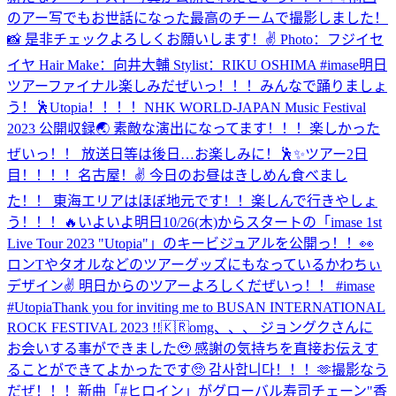
のアー写でもお世話になった最高のチームで撮影しました！
📸 是非チェックよろしくお願いします！✌️ Photo：フジイセ
イヤ Hair Make：向井大輔 Stylist：RIKU OSHIMA #imase
明日
ツアーファイナル楽しみだぜいっ！！！みんなで踊りましょ
う！🕺Utopia！！！！
NHK WORLD-JAPAN Music Festival
2023 公開収録🌏 素敵な演出になってます！！！楽しかった
ぜいっ！！ 放送日等は後日…お楽しみに！🕺✨
ツアー2日
目！！！！名古屋！✌️ 今日のお昼はきしめん食べまし
た！！ 東海エリアはほぼ地元です！！楽しんで行きやしょ
う！！！🔥
いよいよ明日10/26(木)からスタートの「imase 1st
Live Tour 2023 "Utopia"」のキービジュアルを公開っ！！👀
ロンTやタオルなどのツアーグッズにもなっているかわちぃ
デザイン✌ 明日からのツアーよろしくだぜいっ！！ #imase
#Utopia
Thank you for inviting me to BUSAN INTERNATIONAL
ROCK FESTIVAL 2023 !!🇰🇷
omg、、、 ジョングクさんに
お会いする事ができました🥹 感謝の気持ちを直接お伝えす
ることができてよかったです🥺 감사합니다！！！🫶
撮影なう
だぜ！！！
新曲「#ヒロイン」がグローバル寿司チェーン"香