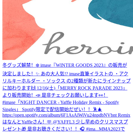
冬グッズ解禁！❄️ imase『WINTER GOODS 2023』の販売が
決定しました！✨ あの大人気!? imase直筆イラストの ・アク
リルキーホルダー ・ソックス の2種類が新たにラインナップ
に加わります🙌 12/16(土)「MERRY ROCK PARADE 2023」
より販売開始！📣 是非チェックお願いします👀！
#imase
「NIGHT DANCER - Yaffle Holiday Remix - Spotify
Singles」 Spotify限定で配信開始だぜい！！🕺🎄
https://open.spotify.com/album/6F1AsAlWiVu24npdbNVbnt Remix
はなんとYaffleさん！🫶 @YAFFL3 少し早めのクリスマスプ
レゼント🎁 是非お聴きください！！🎧 #ima...
MMA2023で