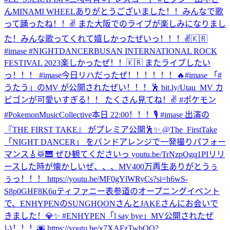
ん
MINAMI WHEELありがとうございました！！みんなで歌
って踊ったね！！✌️ また大阪でのライブが楽しみになりまし
た！
みんな歌ってくれて嬉しかったぜいっ！！！✌️🇰🇷
#imase #NIGHTDANCER
BUSAN INTERNATIONAL ROCK
FESTIVAL 2023楽しかったぜ！！🇰🇷 またライブしたい
っ！！！ #imase
今日リハだったぜ！！！！！！🔥
#imase 「#
うたう」のMV が公開されたぜい！！！🕺 bit.ly/Utau_MV カ
ビゴンが可愛いすぎる！！ たくさん見てね！✌️ #ポケモン
#PokemonMusicCollective
本日 22:00！！！🎙️ #imase 出演の
『THE FIRST TAKE』 がプレミア公開🕺✨ @The_FirstTake
「NIGHT DANCER」 をバンドアレンジで一発撮りパフォー
マンス🎸🥁🎹 ぜひ観てくださいっ youtu.be/TrNzpOgq1PI
リリ
ースした時が懐かしいぜ、、、MV400万再生ありがとうぅ
ぅっ！！！ https://youtu.be/MF0gYlWRyCs?si=h6wS-
S8p0GHF8K6u
ティファニー表参道のオープニングイベント
で、ENHYPENのSUNGHOONさんとJAKEさんにお会いで
きました！💎✨ #ENHYPEN
「l say bye」MV公開されたぜ
い！！！🌆 https://youtu.be/x7XAFzTwbQQ?