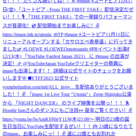
ぜ！！！ たくさん聴いてね！！✌️ #imase #ユートピア
11月17
日(金) 「ユートピア - From THE FIRST TAKE」配信決定だぜ
い！！！🎙 「THE FIRST TAKE」での一発録りパフォーマン
スが音源化！💿 配信開始までお楽しみに！✌️
https://imase.lnk.to/utopia_tftTP #imase #ユートピア
11月11日に
リニューアルオープンする「カサロエベ表参道」に行ってき
ました🌿 #LOEWE #LOEWEOmotesando #PR
イベント出演💃
12/13(水) 「YouTube Fanfest Japan 2023」 に #imase の出演が
決定！🎉 @YouTubeJapan YouTubeクリエイターの祭典に
imaseも出演します！！ 詳細は公式サイトのチェックをお願
いします🫶 ◼️YTFF2023 公式サイト
youtubefanfest.com/intl/ALL_jp/ev…
生配信ありがとうございま
した！！✌️ 「imase 1st Live Tour "Utopia"」Zepp Shinjuku公演
から 「NIGHT DANCER」 のライブ映像を公開っ！！！🕺
Hoodie famさんのダンスにもご注目👀 是非ご覧ください！✌️
https://youtu.be/SeAmKIjNleY
11/9(木)21:00〜 明日の23歳の誕
生日当日にYouTube生配信するぜい！！！🎂 23歳になりたて
のimase、お楽しみにっ！！✌️ 遂に22歳ともお別れか