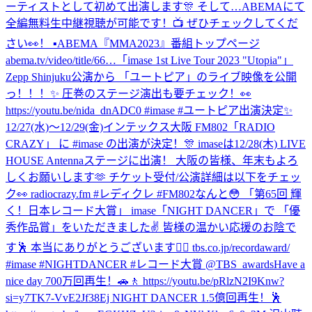
ーティストとして初めて出演します🎊 そして…ABEMAにて
全編無料生中継視聴が可能です！📺 ぜひチェックしてくだ
さい👀！ ▪︎ABEMA『MMA2023』番組トップページ
abema.tv/video/title/66…
「imase 1st Live Tour 2023 "Utopia"」
Zepp Shinjuku公演から 「ユートピア」のライブ映像を公開
っ！！！✨ 圧巻のステージ演出も要チェック！👀
https://youtu.be/nida_dnADC0 #imase #ユートピア
出演決定✨
12/27(水)〜12/29(金)インテックス大阪 FM802「RADIO
CRAZY」 に #imase の出演が決定！🎊 imaseは12/28(木) LIVE
HOUSE Antennaステージに出演！ 大阪の皆様、年末もよろ
しくお願いします🫶 チケット受付/公演詳細は以下をチェッ
ク👀 radiocrazy.fm #レディクレ #FM802
なんと😳 「第65回 輝
く！日本レコード大賞」 imase「NIGHT DANCER」で 「優
秀作品賞」をいただきました✌️ 皆様の温かい応援のお陰で
す🕺 本当にありがとうございます❤️‍🔥 tbs.co.jp/recordaward/
#imase #NIGHTDANCER #レコード大賞 @TBS_awards
Have a
nice day 700万回再生！🚗🚶 https://youtu.be/pRlzN2I9Knw?
si=y7TK7-VvE2Jf38Ej NIGHT DANCER 1.5億回再生！🕺