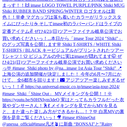
まっす！！🙌 imase LOGO TOWEL PURPLE/PINK Shiki MUG
Shiki RUBBER BAND SPRING/WINTER ロゴタオルは新
色！！🌸🍇 マグカップは落ち着いたカラーがリラックスタ
イムにぴったり☕️ そしてimase初のラバーバンドはライブの
定番アイテム✌️ ぜひ4/21(日)ツアーファイナル岐阜公演でお
買い求めくださいっ！...
本日から「imase Tour 2024 "Shiki"」
のグッズ写真を公開します🌸 Shiki T-SHIRTS / WHITE Shiki
T-SHIRTS / BLACK キービジュアルがプリントされたツアー
Tシャツ！👕 ビジュアルの中に実はimaseが隠れてます🤭 ぜ
ひ4/21(日)ツアーファイナル岐阜公演でお買い求めください
っ🫶 #imase_Shiki photo by @na...
imase 1st Asia Tour "Shiki" 📍
上海公演の追加開催が決定しました！ 今年の6月〜7月にか
けて、 全6都市を回ります！🌃 アジアツアー楽しみすぎるぜ
いっ！！✌️ https://sp.universal-music.co.jp/imase/asia-tour-2024/
#imase_Shiki
「Shine Out」 MVメイキングを公開！！🌞
https://youtu.be/S0HNIym3deQ 実はとってもカラフルだった衣
装やダンサーさん！🕺💃 メイキングを見てからMVを見る
と、また違った楽しみ方ができるかも…！？🫶 白黒MVの裏
側を是非ご覧くださいっ！🎥 #imase #ShineOut
@anessa_official
#imase凡才🪴に新曲 “BONSAI"と"Rainy