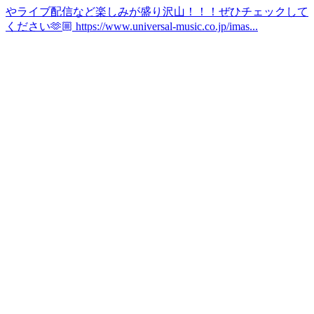
やライブ配信など楽しみが盛り沢山！！！ぜひチェックして
ください🫶🏼 https://www.universal-music.co.jp/imas...