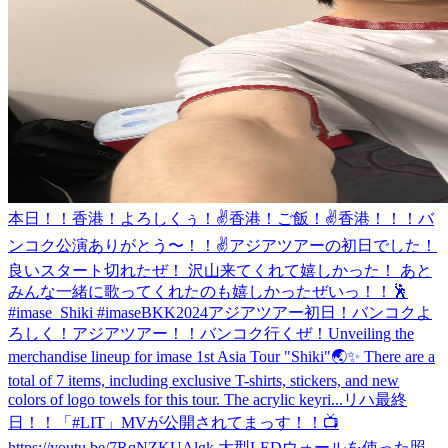
本日！！香港！よろしくぅ！✌️
香港！ご飯！
✌️
香港！！！
バ
ンコク公演ありがとう〜！！✌️アジアツアーの初日でした！
良いスタート切れたぜ！ 沢山来てくれて嬉しかった！ あと
みんな一緒に歌ってくれたのも嬉しかったぜいっ！！🕺
#imase_Shiki #imaseBKK2024
アジアツアー初日！バンコクよ
ろしく！
アジアツアー！！バンコク行くぜ！
Unveiling the
merchandise lineup for imase 1st Asia Tour "Shiki"🌏✨ There are a
total of 7 items, including exclusive T-shirts, stickers, and new
colors of logo towels for this tour. The acrylic keyri...
リハ最終
日！！
「#LIT」MVが公開されてまっす！！📺
https://youtu.be/7RqNZKUAlgk 大型LEDウォールを使った照