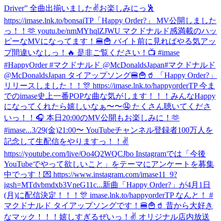
Driver” 全曲出揃いました✌️お楽しみにっ🕺
https://imase.lnk.to/bonsaiTP
「Happy Order?」 MV公開しました
っ！！🫶 youtu.be/nmMYhqlZJWU マクドナルド感満載のハッ
ピーなMVになってます！🍔🍟 バイト前に見ればやる気アッ
プ間違いなしっ！🔥 是非ご覧ください！📺 #imase
#HappyOrder #マクドナルド @McDonaldsJapan
#マクドナルド
@McDonaldsJapan タイアップソング🍔🍟🥤 「Happy Order?」
リリースしました！！🎊 https://imase.lnk.to/happyorderTP 今ま
でのimase史上一番POPな曲な気がします！！！みんなHappy
になってくれたら嬉しいなぁ〜〜🤤 たくさん聴いてくださ
いっ！！🎧 本日20:00のMV公開もお楽しみに！🫶
#imase...
3/29(金)21:00〜 YouTubeチャンネル登録者100万人を
記念して生配信をやりますっ！！✌️
https://youtube.com/live/Oo4Q2WQCJbo Instagramでは「今後
YouTubeでやって欲しいこと」をテーマにアンケートを募集
中でっす！💌 https://www.instagram.com/imase11_9?
igsh=MTdvbmdxb3VneG11c...
新曲「Happy Order?」が4月1日
(月)に配信決定！！！🎊 imase.lnk.to/happyorderTP なんと！ #
マクドナルド タイアップソングです！🍔🍟🥤 昔から大好き
なマック！！！嬉しすぎるぜいっ！✌️ オリジナル店内放送