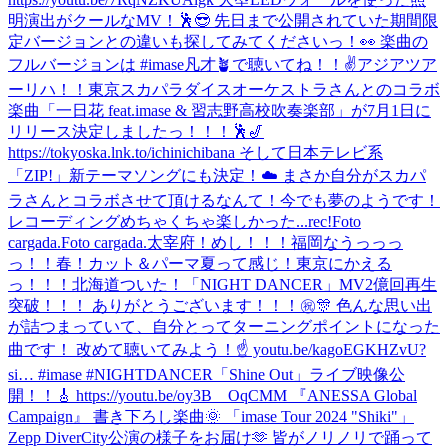
明演出がクールなMV！🕺😎 先日まで公開されていた期間限
定バージョンとの違いも探してみてくださいっ！👀 楽曲の
フルバージョンは #imase凡才🪴で聴いてね！！✌️
アジアツア
ーリハ！！
東京スカパラダイスオーケストラさんとのコラボ
楽曲「一日花 feat.imase & 習志野高校吹奏楽部」が7月1日に
リリース決定しましたっ！！！🕺🎷
https://tokyoska.lnk.to/ichinichibana そして日本テレビ系
「ZIP!」新テーマソングにも決定！☁️ まさか自分がスカパ
ラさんとコラボさせて頂けるなんて！今でも夢のようです！
レコーディングめちゃくちゃ楽しかった...
rec!
Foto
cargada.
Foto cargada.
太宰府！
めし！！！
福岡なうっっっ
っ！！
春！
カット＆パーマ
夏って感じ！
東京にかえる
っ！！！
北海道ついた！
「NIGHT DANCER」MV2億回再生
突破！！！ ありがとうございます！！！㊗️🎊 色んな思い出
が詰つまっていて、自分とってターニングポイントになった
曲です！ 改めて聴いてみよう！☝️ youtu.be/kagoEGKHZvU?
si… #imase #NIGHTDANCER
「Shine Out」ライブ映像公
開！！🎸 https://youtu.be/oy3B__OqCMM 『ANESSA Global
Campaign』 書き下ろし楽曲🌞 「imase Tour 2024 "Shiki"」
Zepp DiverCity公演の様子をお届け🫶 皆がノリノリで踊って