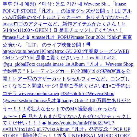
추후 안내 예정) 📌대상 : 응모 기간 내 Weverse Sh...
「imase
POP-UP STORE『凡才』」の販売グッズが公開っ！✌🏼 アル
バム収録曲のタイトルステッカーや、ありそうでなかった
imaseロゴのアクキーなど、新作アイテムがたくさん！✨
5/14(火)11:00〜OPEN！🚪 是非チェックしてください！
#imase凡才🪴 #imase凡才_POPUP
imase Tour 2024 "Shiki" 東京
公演から 「LIT」 のライブ映像公開！🎥
https://youtu.be/wnHCpmQsrxc GU 2024年春夏シーズンWEB
CMソング👕👖 是非ご覧くださいっ！！👀 #LIT #GU
@gu_global
Foto cargada.
imase 1st Album『凡才』 Weverse Shop
予約特典 "トレーディングカード(全3種)"🃏 の実物写真を公
開！✨ アー写のアザーカットやセルフィーなど、コンプし
たくなること間違いナシ❗️ 是非ご予約ください🙌 ▪︎ご予約は
コチラ weverse.onelink.me/qt3S/9s5tofr5 #WeverseShop
@weverseshop #imase凡才🪴
happy Order? 100万再生ありがと
う〜！！！✌️壮大なセットでのMV撮影楽しかったな
ぁ〜〜！🍔 見た人もまだ見てない人もぜひぜひチェックし
てくだせい！！！🔥 https://youtu.be/nmMYhqlZJWU?
si=RLV1px1dp5-gL77v
1st Album『凡才』発売記念 " POP-UP
STORE " 開催決定っ！！🎊🕺 UNIVERSAL MUSIC STORE