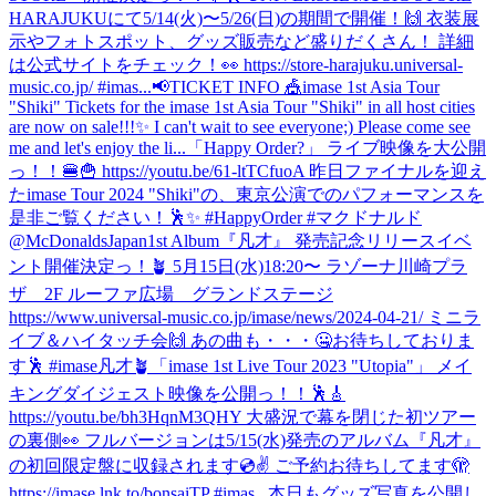
HARAJUKUにて5/14(火)〜5/26(日)の期間で開催！🙌 衣装展
示やフォトスポット、グッズ販売など盛りだくさん！ 詳細
は公式サイトをチェック！👀 https://store-harajuku.universal-
music.co.jp/ #imas...
📢TICKET INFO 🎪imase 1st Asia Tour
"Shiki" Tickets for the imase 1st Asia Tour "Shiki" in all host cities
are now on sale!!!✨ I can't wait to see everyone;) Please come see
me and let's enjoy the li...
「Happy Order?」 ライブ映像を大公開
っ！！🍔🍟 https://youtu.be/61-ltTCfuoA 昨日ファイナルを迎え
たimase Tour 2024 "Shiki"の、東京公演でのパフォーマンスを
是非ご覧ください！🕺✨ #HappyOrder #マクドナルド
@McDonaldsJapan
1st Album『凡才』 発売記念リリースイベ
ント開催決定っ！🪴 5月15日(水)18:20〜 ラゾーナ川崎プラ
ザ 2F ルーファ広場 グランドステージ
https://www.universal-music.co.jp/imase/news/2024-04-21/ ミニラ
イブ＆ハイタッチ会🙌 あの曲も・・・🤐お待ちしておりま
す🕺 #imase凡才🪴
「imase 1st Live Tour 2023 "Utopia"」 メイ
キングダイジェスト映像を公開っ！！🕺🎸
https://youtu.be/bh3HqnM3QHY 大盛況で幕を閉じた初ツアー
の裏側👀 フルバージョンは5/15(水)発売のアルバム『凡才』
の初回限定盤に収録されます💿✌️ ご予約お待ちしてます🫣
https://imase.lnk.to/bonsaiTP #imas...
本日もグッズ写真を公開し