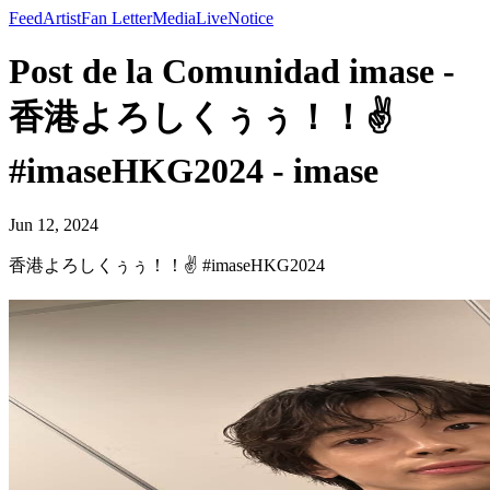
Feed
Artist
Fan Letter
Media
Live
Notice
Post de la Comunidad imase -
香港よろしくぅぅ！！✌️
#imaseHKG2024 - imase
Jun 12, 2024
香港よろしくぅぅ！！✌️ #imaseHKG2024