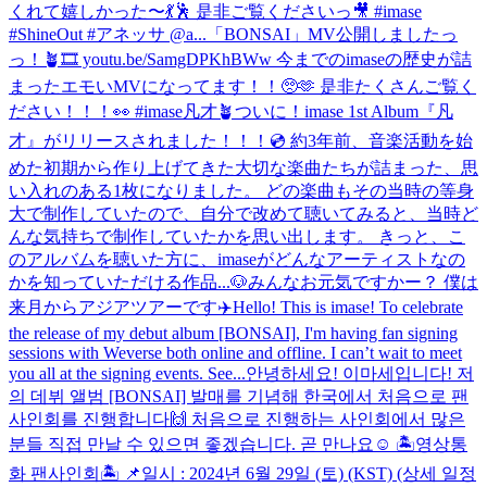
くれて嬉しかった〜💃🕺 是非ご覧くださいっ🎥 #imase
#ShineOut #アネッサ @a...
「BONSAI」MV公開しましたっ
っ！🪴🎞 youtu.be/SamgDPKhBWw 今までのimaseの歴史が詰
まったエモいMVになってます！！🥺🫶 是非たくさんご覧く
ださい！！！👀 #imase凡才🪴
ついに！imase 1st Album『凡
才』がリリースされました！！！💿 約3年前、音楽活動を始
めた初期から作り上げてきた大切な楽曲たちが詰まった、思
い入れのある1枚になりました。 どの楽曲もその当時の等身
大で制作していたので、自分で改めて聴いてみると、当時ど
んな気持ちで制作していたかを思い出します。 きっと、こ
のアルバムを聴いた方に、imaseがどんなアーティストなの
かを知っていただける作品...
🐶
みんなお元気ですかー？ 僕は
来月からアジアツアーです✈️
Hello! This is imase! To celebrate
the release of my debut album [BONSAI], I'm having fan signing
sessions with Weverse both online and offline. I can’t wait to meet
you all at the signing events. See...
안녕하세요! 이마세입니다! 저
의 데뷔 앨범 [BONSAI] 발매를 기념해 한국에서 처음으로 팬
사인회를 진행합니다🙌 처음으로 진행하는 사인회에서 많은
분들 직접 만날 수 있으면 좋겠습니다. 곧 만나요☺️ 🏝영상통
화 팬사인회🏝 📌일시 : 2024년 6월 29일 (토) (KST) (상세 일정