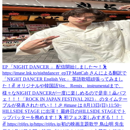
EP 「NIGHT DANCER 」 配信開始しました〜！🕺
https://imase.lnk.to/nightdancer_epTP MattCab さんによる翻訳で
「NIGHT DANCER English Ver.」 英語歌唱頑張ってみまし
た！✌️ オリジナルや韓国語Ver.、Remix、instrumentalまで、
様々なNIGHT DANCERが一度に楽しめるので是非！🙇
パフ
ェ！！！
「ROCK IN JAPAN FESTIVAL 2023」 のタイムテー
ブルが発表されたぜい！！🎉 #imase は 8月13日(日) 11:50~
HILLSIDE STAGE に出演！ 最終日のHILLSIDE STAGEでト
ップバッターを務めます！🕺 初フェス楽しみすぎる！！！
✌️ https://rijfes.jp/https://rijfes.jp/
初の映画主題歌🎊 鳥山明 先生