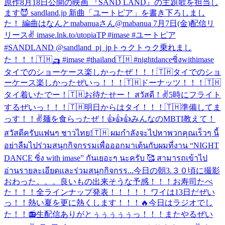
原作8月18日公開の映画 『SAND LAND』の主題歌を担当し
ます😈 sandland.jp 新曲「ユートピア」を書き下ろしまし
た！ 編曲はなんとmabanuaさん@mabanua 7月7日(金)配信リ
リース✌️ imase.lnk.to/utopiaTP #imase #ユートピア
#SANDLAND @sandland_pj_jp
トゥクトゥク乗れまし
た！！！🇹🇭🛺 #imase #thailand🇹🇭 #nightdanceซิ่งwithimase
タイでのショーケース楽しかったぜ！！！🇹🇭
タイでのショ
ーケース楽しかったぜいっ！！！🇹🇭
ドーナッツ！！！🇹🇭
タイ着いたでー！🇹🇭お待たせー！ สวัสดี！✌️
5時にフライト
するぜいっ！！！🇹🇭
明日からはタイ！！！🇹🇭準備してま
っす！！✌️
麺を食らったぜ！
👍👍👍
みんなのMBTI教えて！
สวัสดีครับแฟนๆ ชาวไทย!🇹🇭 ผมกำลังจะไปหาพวกคุณเร็วๆ นี้
อย่าลืมไปร่วมสนุกกิจกรรมเพื่อออกมาเต้นกับผมที่งาน “NIGHT
DANCE ซิ่ง with imase” กันเยอะๆ นะครับ 🥰 สามารถเข้าไป
อ่านรายละเอียดและร่วมสนุกกิจกรร...
今日の朝3.３０頃に撮影
おわった。。。良いもの出来そうな予感！！！
お寿司たべ
た！！！
全ラインナップ発表！！！！！ ワイは13日だぜい
っ！！熱い夏を更に熱くします！！！🔥
今日はラジオでし
た！！📻
生配信ありがとぅぅぅぅぅっ！！！またやるぜい