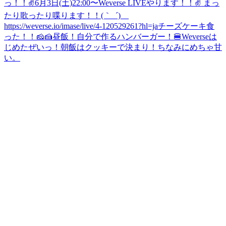
っ！！✌️
6月3日(土)22:00〜Weverse LIVEやります！！✌️ まっ
たり歌ったり喋ります！！(｀_´)ゞ
https://weverse.io/imase/live/4-120529261?hl=ja
チーズケーキ食
った！！🧀🍰
昼飯！自分で作るハンバーガー！🍔
Weverseは
じめたぜいっ！朝飯はクッキーで決まり！ちなみにめちゃ甘
い。