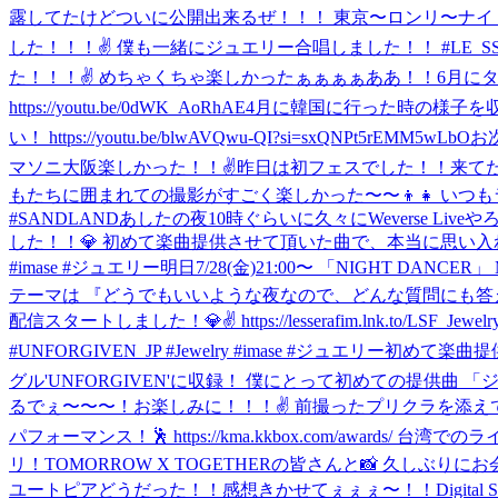
露してたけどついに公開出来るぜ！！！ 東京〜ロンリ〜ナイトっ！🗼 皆さんお楽しみに
した！！！✌ 僕も一緒にジュエリー合唱しました！！ #LE_SSERAFIM 
た！！！✌️ めちゃくちゃ楽しかったぁぁぁぁああ！！
6月に
https://youtu.be/0dWK_AoRhAE
4月に韓国に行った時の様子を収
い！ https://youtu.be/blwAVQwu-QI?si=sxQNPt5rEMM5wLbO
お次
マソニ大阪楽しかった！！✌️
昨日は初フェスでした！！来て
もたちに囲まれての撮影がすごく楽しかった〜〜👦👧 いつもラ
#SANDLAND
あしたの夜10時ぐらいに久々にWeverse Live
した！！💎 初めて楽曲提供させて頂いた曲で、本当に思い入れがあります！ ぜひ観
#imase #ジュエリー
明日7/28(金)21:00〜 「NIGHT DA
テーマは 『どうでもいいような夜なので、どんな質問にも答えちゃいます！』 です！！
配信スタートしました！💎✌️ https://lesserafim.lnk
#UNFORGIVEN_JP #Jewelry #imase #ジュエリー
初めて楽曲提供させ
グル'UNFORGIVEN'に収録！ 僕にとって初めての提供曲 「ジュエリ
るでぇ〜〜〜！お楽しみに！！！✌️ 前撮ったプリクラを添え
パフォーマンス！🕺 https://kma.kkbox.com/awa
リ！
TOMORROW X TOGETHERの皆さんと📸 久しぶりにお会
ユートピアどうだった！！感想きかせてぇぇぇ〜！！
Digit