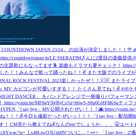
幕張メッセ「COUNTDOWN JAPAN 23/24」 の出演が決定しま
untdownjapan.jp/
LE SSERAFIMさんに2度目の楽曲提供
もなってます🕺 楽曲もドラマも要チェック！ https://www.ntv.c
ざいました！！みんなで歌って踊ったね！！✌️ また大阪でのライ
IONAL ROCK FESTIVAL 2023楽しかったぜ！！🇰🇷 またライ
au_MV カビゴンが可愛いすぎる！！ たくさん見てね！✌️ #ポケモン #Pok
ke 「NIGHT DANCER」 をバンドアレンジで一発撮りパフォーマンス🎸
utu.be/MF0gYlWRyCs?si=h6wS-S8p0GHF8K6u
ティフ
HYPEN
「l say bye」MV公開されたぜい！！！🌆 https://youtu.b
てね！！！✌️
今日も撮影だったぜいっ！！！
「I say bye」配信開始
す！ CM見たら教えてね✌️
なんのrecでしょうか。。。🤫
ユート
Ywgc?si=_Lx4l8-iwQ3Uxb0N
ついに…！👀✨ 「I say bye