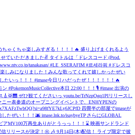
した！！🎊 めちゃくちゃ楽しみすぎる！！！！🔥 盛り上げまくれるよう
させていただきました✌️ タイトルは「ドレスコード (Prod.
o.jp/tanakasan/ #LE_SSERAFIM #르세라핌 #ドレスコ
ブが楽しみになりました！
みんな歌ってくれて嬉しかったぜい
ブしたいっ！！！ #imase
今日リハだったぜ！！！！！！🔥
emonMusicCollective
本日 22:00！！！🎙️ #imase 出演の
🎹 ぜひ観てくださいっ youtu.be/TrNzpOgq1PI
リリースし
ァニー表参道のオープニングイベントで、ENHYPENの
e/x7XAFzTwbQQ?si=a98fYE7kLy6JCPfD 四畳半の部屋でimaseが
したぜい！！！🌆 imase.lnk.to/isaybyeTP さらにGLOBAL
ピアMV100万再生ありがとうっっ！！！⌛️ 映画サンドランド
」の配信リリースが決定！㊗️ 🎶 9月14日(木)配信！ ライブ限定で披