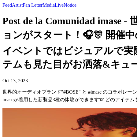
Feed
Artist
Fan Letter
Media
Live
Notice
Post de la Comunidad 
ョンがスタート！🎧🎊 開
イベントではビジュアルで実際に
テムも見た目がお洒落&キュート
Oct 13, 2023
世界的オーディオブランド"#BOSE" と #imase のコ
imaseが着用した新製品3種の体験ができます🫶 どのアイ