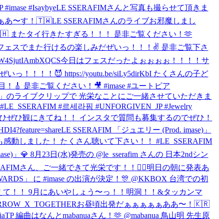
ase #Isaybye
LE SSERAFIMさんと写真も撮らせて頂きま
あ〜す！🇹🇼
LE SSERAFIMさんのライブお邪魔しまし
 またタイ行きたすぎる！！！ 是非ご覧ください！🫶
フェスでまた行けるの楽しみだぜいっ！！！✌️ 是非ご覧下さ
W4SjutIAmbXQCS
今日はフェスだったよぉぉぉぉ！！！！サ
😈 https://youtu.be/siLy5dirKbI たくさんの子ど
是非ご覧ください！🎥 #imase #ユートピア
エリー」のライブクリップで 光栄なことにご一緒させていただきま
SERAFIM #르세라핌 #UNFORGIVEN_JP #Jewelry
やります！✌️ ぜひぜひ観にきてね！！ インスタで質問も募集するのでぜひ！
eature=share
LE SSERAFIM 「ジュエリー (Prod. imase)」
た時とても感動しました！ たくさん聴いて下さい！！ #LE_SSERAFIM
」💎 8月23日(水)発売の @le_sserafim さんの 日本2ndシン
ERAFIMさん、ご一緒できて光栄です！！🙇‍♂️
明日の朝に発表あ
ARDS」 に #imase の出演が決定！🎊 @KKBOX 台湾での初
ら是非教えて！！ 9月にあいやしょう〜っ！！
明洞！！&タッカンマ
ROW_X_TOGETHER
お昼頃出発だぁぁぁぁぁああ〜！🇰🇷
topiaTP 編曲はなんとmabanuaさん！🫶 @mabanua 鳥山明 先生原