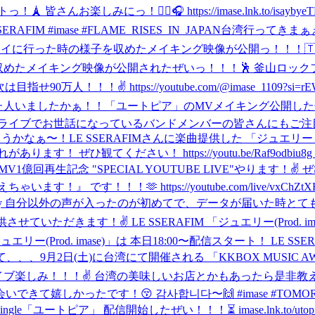
っ！✌🏼🎧 https://imase.lnk.to/isaybyeTP #im
#imase #FLAME_RISES_IN_JAPAN
台湾行ってきまぁぁ
タイに行った時の様子を収めたメイキング映像が公開っ！！！🇹
めたメイキング映像が公開されたぜいっ！！！🕺 釜山ロック
は目指せ90万人！！！✌️ https://youtube.com/@imase_1109?si=rE
た人いましたかぁ！！
「ユートピア」のMVメイキング公開したぜいっ！！！！
イブでお世話になっているバンドメンバーの皆さんにもご注目！🎸 
やろうかなぁ〜！
LE SSERAFIMさんに楽曲提供した 「ジュ
てください！ https://youtu.be/Raf9odbiu8g #LE_S
NCER」 MV1億回再生記念 "SPECIAL YOUTUBE LIVE"
！🫶 https://youtube.com/live/vxChZtXHDI4?f
.to/LSF_Jewelry 自分以外の声が入ったのが初めてで、データが届い
ていただきます！✌️ LE SSERAFIM 「ジュエリー(Prod. imase)
ー(Prod. imase)」は 本日18:00〜配信スタート！ LE SS
て、、、
9月2日(土)に台湾にて開催される 「KKBOX MUSIC AW
rds/ 台湾でのライブ楽しみ！！！✌️ 台湾の美味しいお店とかもあった
いできて嬉しかったです！😚 감사합니다〜🙌 #imase #TOMOR
al Single「ユートピア」 配信開始したぜい！！！⏳ imase.lnk.to/u