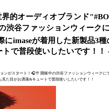
imase - 世界的オーディオブランド"#
催中の渋谷ファッションウィー
imaseが着用した新製品3種
で普段使いしたいです！！ - i
ラボレーションがスタート！🎧🎊 開催中の渋谷ファッションウ
テムも見た目がお洒落&キュートで普段使いしたいです！！