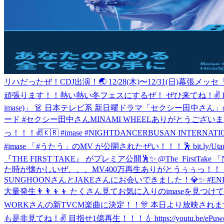
リハだったぜ！
CDJ出演！🌏 12/28(木)〜12/31(日)
頑張ります！！熱い熱い冬フェスにするぜ！ ぜひ来てね！✌️ https://co
imase)」 👗 日本テレビ系 新日曜ドラマ「セクシー田中さん」の主題歌に
ード #セクシー田中さん
MINAMI WHEELありがとうご
っ！！！✌️🇰🇷 #imase #NIGHTDANCER
BUSAN INTERNAT
#imase 「#うたう」のMV が公開されたぜい！！！🕺 bit.ly/Ut
『THE FIRST TAKE』 がプレミア公開🕺✨ @The_FirstTa
た時が懐かしいぜ、、、MV400万再生ありがとうぅぅっ！！！ https://yo
SUNGHOONさんとJAKEさんにお会いできました！💎✨ #EN
大量発生👨‍👨‍👦‍👦 たくさん見てお気に入りのimaseを見つけ
WORKさんの新TVCM楽曲に決定！！🎊 本日より放映されま
も是非見てね！✌️ 目指せ1億再生！！！💧 https://youtu.be/ePuwo3l