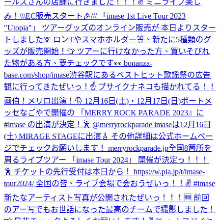
ールズさんの店舗に行きました！！！✌️ ミニライブ楽し
み！
\\\EC販売スタート🎉/// 「imase 1st Live Tour 2023
"Utopia"」 ツアーグッズのオンライン販売が 本日よりスター
トしました🫶 ロンTやスマホホルダー等、新たに5種類のグ
ッズが販売開始！👕 ツアーに行けなかった方、買いそびれ
た物がある方、要チェックです👀 bonanza-
base.com/shop/imase
渋谷駅にあるベストヒット歌謡祭の広告
観に行ってきたぜいっ！☝️ ブサイクナネコも描かれてる！！
画伯！
メリロ出演！🎅 12月16日(土)・12月17日(日)ポートメ
ッセなごやで開催の 『MERRY ROCK PARADE 2023』に
#imase の出演が決定！🕺 @merryrockparade imaseは12月16日
(土) MIRAGE STAGEに出演🎸 その他詳細は公式ホームペー
ジでチェックお願いします！ merryrockparade.jp
全国8箇所を
周るライブツアー 「imase Tour 2024」 開催が決定っ！！！
🕺 チケットの先行受付は本日から！ https://w.pia.jp/t/imase-
tour2024/ 全国の皆、ライブ会場で会おうぜいっ！！✌️ #imase
新たなアーティスト写真が公開されたぜいっ！！！🆕 前回
のアー写でもお世話になった最高のチームで撮影しました！