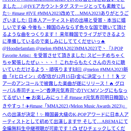
ました…❕ @IVEアカウントタグ ステージとっても素敵でし
た✨ #imase #IVE #MMA2023
改めて…MMA2023ありがとうご
ざいました❕ 日本人アーティスト初の出場と受賞、本当に嬉
しいです😭 今後も、韓国のみならず色々な国で聴いて頂け
るような曲をつくります！ 来年韓国でライブができるよう
に準備しているので楽しみにしててくだせいっ🔥
@Hoodiefamfam @melon #MMA2023
MMA2023で、『J-POP
Favorite Artist』を受賞させて頂きました❕ スピーチめちゃく
ちゃ緊張したぜぃ、、、！ これからもたくさんの方々に聴
いていただけるよう、頑張ります🙌🏻 @melon #MMA2023
新
曲「#ヒロイン」の配信が12月15日(金)に決定っ！！！🕺 ツ
アーのアンコールで披露した楽曲が遂にリリース！🔥 グロ
ーバル寿司チェーン"香港元気寿司"のTVCMソングにもなっ
てるぜい！🍣 お楽しみにっ！✌️ #imase #元気寿司
明日韓国い
きやすっ！✈️
#imase「MMA2023 (Melon Music Awards 2023)」
への出演が決定！✨ 韓国最大級のK-POPアワードに日本人ア
ーティストとして初めて出演します🎊 そして…ABEMAにて
全編無料生中継視聴が可能です！📺 ぜひチェックしてくだ