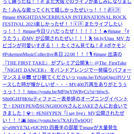
って踊ったね！！✌️ また大阪でのライブが楽しみになりまし
た！
みんな歌ってくれて嬉しかったぜいっ！！！✌️🇰🇷
#imase #NIGHTDANCER
BUSAN INTERNATIONAL ROCK
FESTIVAL 2023楽しかったぜ！！🇰🇷 またライブしたい
っ！！！ #imase
今日リハだったぜ！！！！！！🔥
#imase 「#
うたう」のMV が公開されたぜい！！！🕺 bit.ly/Utau_MV カ
ビゴンが可愛いすぎる！！ たくさん見てね！✌️ #ポケモン
#PokemonMusicCollective
本日 22:00！！！🎙️ #imase 出演の
『THE FIRST TAKE』 がプレミア公開🕺✨ @The_FirstTake
「NIGHT DANCER」 をバンドアレンジで一発撮りパフォー
マンス🎸🥁🎹 ぜひ観てくださいっ youtu.be/TrNzpOgq1PI
リリ
ースした時が懐かしいぜ、、、MV400万再生ありがとうぅ
ぅっ！！！ https://youtu.be/MF0gYlWRyCs?si=h6wS-
S8p0GHF8K6u
ティファニー表参道のオープニングイベント
で、ENHYPENのSUNGHOONさんとJAKEさんにお会いで
きました！💎✨ #ENHYPEN
「l say bye」MV公開されたぜ
い！！！🌆 https://youtu.be/x7XAFzTwbQQ?
si=a98fYE7kLy6JCPfD 四畳半の部屋でimaseが大量発生