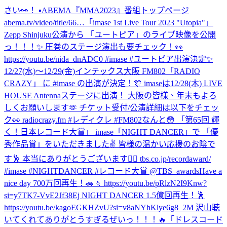
さい👀！ ▪︎ABEMA『MMA2023』番組トップページ
abema.tv/video/title/66…
「imase 1st Live Tour 2023 "Utopia"」
Zepp Shinjuku公演から 「ユートピア」のライブ映像を公開
っ！！！✨ 圧巻のステージ演出も要チェック！👀
https://youtu.be/nida_dnADC0 #imase #ユートピア
出演決定✨
12/27(水)〜12/29(金)インテックス大阪 FM802「RADIO
CRAZY」 に #imase の出演が決定！🎊 imaseは12/28(木) LIVE
HOUSE Antennaステージに出演！ 大阪の皆様、年末もよろ
しくお願いします🫶 チケット受付/公演詳細は以下をチェッ
ク👀 radiocrazy.fm #レディクレ #FM802
なんと😳 「第65回 輝
く！日本レコード大賞」 imase「NIGHT DANCER」で 「優
秀作品賞」をいただきました✌️ 皆様の温かい応援のお陰で
す🕺 本当にありがとうございます❤️‍🔥 tbs.co.jp/recordaward/
#imase #NIGHTDANCER #レコード大賞 @TBS_awards
Have a
nice day 700万回再生！🚗🚶 https://youtu.be/pRlzN2I9Knw?
si=y7TK7-VvE2Jf38Ej NIGHT DANCER 1.5億回再生！🕺
https://youtu.be/kagoEGKHZvU?si=v8aNYhKlye6g8_2M 沢山聴
いてくれてありがとうすぎるぜいっ！！！🔥
「ドレスコード