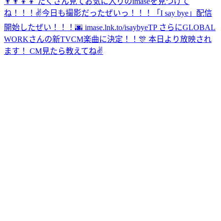
👨‍👨‍👦‍👦 たくさん見てお気に入りのimaseを見つけて
ね！！！✌️
今日も撮影だったぜいっ！！！
「I say bye」配信
開始したぜい！！！🌆 imase.lnk.to/isaybyeTP さらにGLOBAL
WORKさんの新TVCM楽曲に決定！！🎊 本日より放映され
ます！ CM見たら教えてね✌️