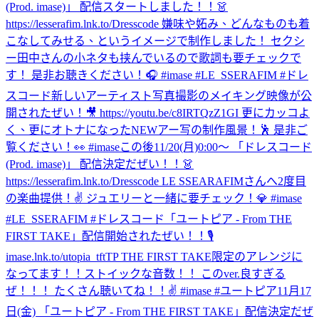
(Prod. imase)」 配信スタートしました！！👗
https://lesserafim.lnk.to/Dresscode 嫌味や妬み、どんなものも着
こなしてみせる、というイメージで制作しました！ セクシ
ー田中さんの小ネタも挟んでいるので歌詞も要チェックで
す！ 是非お聴きください！🎧 #imase #LE_SSERAFIM #ドレ
スコード
新しいアーティスト写真撮影のメイキング映像が公
開されたぜい！🎥 https://youtu.be/c8IRTQzZ1GI 更にカッコよ
く、更にオトナになったNEWアー写の制作風景！🕺 是非ご
覧ください！👀 #imase
この後11/20(月)0:00〜 「ドレスコード
(Prod. imase)」 配信決定だぜい！！👗
https://lesserafim.lnk.to/Dresscode LE SSEARAFIMさんへ2度目
の楽曲提供！✌️ ジュエリーと一緒に要チェック！💎 #imase
#LE_SSERAFIM #ドレスコード
「ユートピア - From THE
FIRST TAKE」配信開始されたぜい！！🎙
imase.lnk.to/utopia_tftTP THE FIRST TAKE限定のアレンジに
なってます！！ストイックな音数！！ このver.良すぎる
ぜ！！！ たくさん聴いてね！！✌️ #imase #ユートピア
11月17
日(金) 「ユートピア - From THE FIRST TAKE」配信決定だぜ