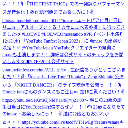
い！！！🎙 「THE FIRST TAKE」での一発録りパフォーマン
スが音源化！💿 配信開始までお楽しみに！✌️
https://imase.lnk.to/utopia_tftTP #imase #ユートピア
11月11日に
リニューアルオープンする「カサロエベ表参道」に行ってき
ました🌿 #LOEWE #LOEWEOmotesando #PR
イベント出演💃
12/13(水) 「YouTube Fanfest Japan 2023」 に #imase の出演が
決定！🎉 @YouTubeJapan YouTubeクリエイターの祭典に
imaseも出演します！！ 詳細は公式サイトのチェックをお願
いします🫶 ◼️YTFF2023 公式サイト
youtubefanfest.com/intl/ALL_jp/ev…
生配信ありがとうございま
した！！✌️ 「imase 1st Live Tour "Utopia"」Zepp Shinjuku公演
から 「NIGHT DANCER」 のライブ映像を公開っ！！！🕺
Hoodie famさんのダンスにもご注目👀 是非ご覧ください！✌️
https://youtu.be/SeAmKIjNleY
11/9(木)21:00〜 明日の23歳の誕
生日当日にYouTube生配信するぜい！！！🎂 23歳になりたて
のimase、お楽しみにっ！！✌️ 遂に22歳ともお別れか
ぁ。。。 https://youtube.com/live/tacdfVTHwLg?feature=share
キ