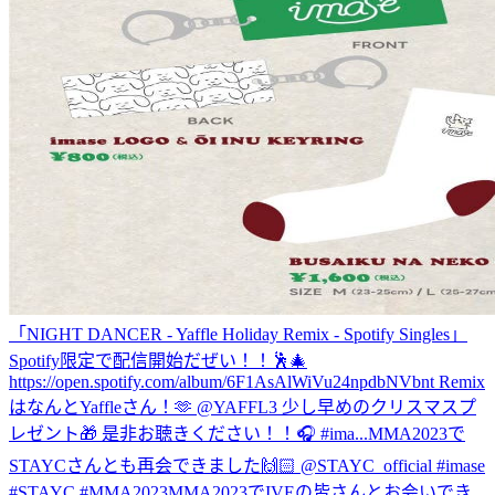
「NIGHT DANCER - Yaffle Holiday Remix - Spotify Singles」
Spotify限定で配信開始だぜい！！🕺🎄
https://open.spotify.com/album/6F1AsAlWiVu24npdbNVbnt Remix
はなんとYaffleさん！🫶 @YAFFL3 少し早めのクリスマスプ
レゼント🎁 是非お聴きください！！🎧 #ima...
MMA2023で
STAYCさんとも再会できました🙌🏻 @STAYC_official #imase
#STAYC #MMA2023
MMA2023でIVEの皆さんとお会いでき