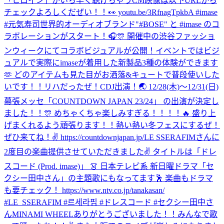
「ヒロイン」がいち早く聴けちゃうCM映像は以下URLから
チェックよろしくだぜい！！👀 youtu.be/3RfnagTpkbA #imase
#元気寿司
世界的オーディオブランド"#BOSE" と #imase のコ
ラボレーションがスタート！🎧🎊 開催中の渋谷ファッショ
ンウィークにてコラボビジュアルが公開！イベントではビジ
ュアルで実際にimaseが着用した新製品3種の体験ができます
🫶 どのアイテムも見た目がお洒落&キュートで普段使いした
いです！！
リハだったぜ！
CDJ出演！🌏 12/28(木)〜12/31(日)
幕張メッセ「COUNTDOWN JAPAN 23/24」 の出演が決定し
ました！！🎊 めちゃくちゃ楽しみすぎる！！！！🔥 盛り上
げまくれるよう頑張ります！！熱い熱い冬フェスにするぜ！
ぜひ来てね！✌️ https://countdownjapan.jp/
LE SSERAFIMさんに
2度目の楽曲提供させていただきました✌️ タイトルは「ドレ
スコード (Prod. imase)」 👗 日本テレビ系 新日曜ドラマ「セ
クシー田中さん」の主題歌にもなってます🕺 楽曲もドラマ
も要チェック！ https://www.ntv.co.jp/tanakasan/
#LE_SSERAFIM #르세라핌 #ドレスコード #セクシー田中さ
ん
MINAMI WHEELありがとうございました！！みんなで歌