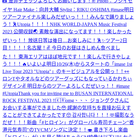
📸 是非チェックよろしくお願いします！✌️ Photo：フジイセ
イヤ Hair Make：向井大輔 Stylist：RIKU OSHIMA #imase
明日
ツアーファイナル楽しみだぜいっ！！！みんなで踊りましょ
う！🕺Utopia！！！！
NHK WORLD-JAPAN Music Festival
2023 公開収録🌏 素敵な演出になってます！！！楽しかった
ぜいっ！！ 放送日等は後日…お楽しみに！🕺✨
ツアー2日
目！！！！名古屋！✌️ 今日のお昼はきしめん食べまし
た！！ 東海エリアはほぼ地元です！！楽しんで行きやしょ
う！！！🔥
いよいよ明日10/26(木)からスタートの「imase 1st
Live Tour 2023 "Utopia"」のキービジュアルを公開っ！！👀
ロンTやタオルなどのツアーグッズにもなっているかわちぃ
デザイン✌ 明日からのツアーよろしくだぜいっ！！ #imase
#Utopia
Thank you for inviting me to BUSAN INTERNATIONAL
ROCK FESTIVAL 2023 !!🇰🇷
omg、、、 ジョングクさんに
お会いする事ができました🥹 感謝の気持ちを直接お伝えす
ることができてよかったです🥺 감사합니다！！！🫶
撮影なう
だぜ！！！
新曲「#ヒロイン」がグローバル寿司チェーン"香
港元気寿司"のTVCMソングに決定！！🍣 書き下ろし楽曲