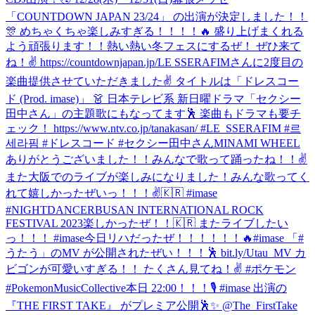
「COUNTDOWN JAPAN 23/24」 の出演が決定しました！！
🎊 めちゃくちゃ楽しみすぎる！！！！🔥 盛り上げまくれる
よう頑張ります！！熱い熱い冬フェスにするぜ！ ぜひ来て
ね！✌️ https://countdownjapan.jp/
LE SSERAFIMさんに2度目の
楽曲提供させていただきました✌️ タイトルは「ドレスコー
ド (Prod. imase)」 👗 日本テレビ系 新日曜ドラマ「セクシー
田中さん」の主題歌にもなってます🕺 楽曲もドラマも要チ
ェック！ https://www.ntv.co.jp/tanakasan/ #LE_SSERAFIM #르
세라핌 #ドレスコード #セクシー田中さん
MINAMI WHEEL
ありがとうございました！！みんなで歌って踊ったね！！✌️
また大阪でのライブが楽しみになりました！
みんな歌ってく
れて嬉しかったぜいっ！！！✌️🇰🇷 #imase
#NIGHTDANCER
BUSAN INTERNATIONAL ROCK
FESTIVAL 2023楽しかったぜ！！🇰🇷 またライブしたい
っ！！！ #imase
今日リハだったぜ！！！！！！🔥
#imase 「#
うたう」のMV が公開されたぜい！！！🕺 bit.ly/Utau_MV カ
ビゴンが可愛いすぎる！！ たくさん見てね！✌️ #ポケモン
#PokemonMusicCollective
本日 22:00！！！🎙️ #imase 出演の
『THE FIRST TAKE』 がプレミア公開🕺✨ @The_FirstTake