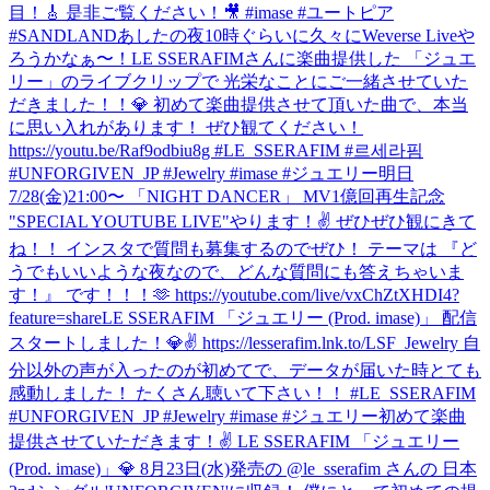
目！🎸 是非ご覧ください！🎥 #imase #ユートピア
#SANDLAND
あしたの夜10時ぐらいに久々にWeverse Liveや
ろうかなぁ〜！
LE SSERAFIMさんに楽曲提供した 「ジュエ
リー」のライブクリップで 光栄なことにご一緒させていた
だきました！！💎 初めて楽曲提供させて頂いた曲で、本当
に思い入れがあります！ ぜひ観てください！
https://youtu.be/Raf9odbiu8g #LE_SSERAFIM #르세라핌
#UNFORGIVEN_JP #Jewelry #imase #ジュエリー
明日
7/28(金)21:00〜 「NIGHT DANCER」 MV1億回再生記念
"SPECIAL YOUTUBE LIVE"やります！✌️ ぜひぜひ観にきて
ね！！ インスタで質問も募集するのでぜひ！ テーマは 『ど
うでもいいような夜なので、どんな質問にも答えちゃいま
す！』 です！！！🫶 https://youtube.com/live/vxChZtXHDI4?
feature=share
LE SSERAFIM 「ジュエリー (Prod. imase)」 配信
スタートしました！💎✌️ https://lesserafim.lnk.to/LSF_Jewelry 自
分以外の声が入ったのが初めてで、データが届いた時とても
感動しました！ たくさん聴いて下さい！！ #LE_SSERAFIM
#UNFORGIVEN_JP #Jewelry #imase #ジュエリー
初めて楽曲
提供させていただきます！✌️ LE SSERAFIM 「ジュエリー
(Prod. imase)」💎 8月23日(水)発売の @le_sserafim さんの 日本