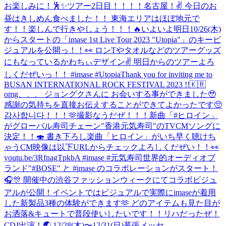
お楽しみに！🕺✨
ツアー2日目！！！！名古屋！✌️ 今日のお
昼はきしめん食べました！！ 東海エリアはほぼ地元で
す！！楽しんで行きやしょう！！！🔥
いよいよ明日10/26(木)
からスタートの「imase 1st Live Tour 2023 "Utopia"」のキービ
ジュアルを公開っ！！👀 ロンTやタオルなどのツアーグッズ
にもなっているかわちぃデザイン✌ 明日からのツアーよろ
しくだぜいっ！！ #imase #Utopia
Thank you for inviting me to
BUSAN INTERNATIONAL ROCK FESTIVAL 2023 !!🇰🇷
omg、、、 ジョングクさんに お会いする事ができました🥹
感謝の気持ちを直接お伝えすることができてよかったです🥺
감사합니다！！！🫶
撮影なうだぜ！！！
新曲「#ヒロイン」
がグローバル寿司チェーン"香港元気寿司"のTVCMソングに
決定！！🍣 書き下ろし楽曲「ヒロイン」がいち早く聴けち
ゃうCM映像は以下URLからチェックよろしくだぜい！！👀
youtu.be/3RfnagTpkbA #imase #元気寿司
世界的オーディオブ
ランド"#BOSE" と #imase のコラボレーションがスタート！
🎧🎊 開催中の渋谷ファッションウィークにてコラボビジュ
アルが公開！イベントではビジュアルで実際にimaseが着用
した新製品3種の体験ができます🫶 どのアイテムも見た目が
お洒落&キュートで普段使いしたいです！！
リハだったぜ！
CDJ出演！🌏 12/28(木)〜12/31(日)幕張メッセ