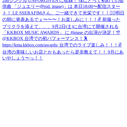
2ndシングル'UNFORGIVEN'に収録！ 僕にとって初めての提
供曲 「ジュエリー(Prod. imase)」は 本日18:00〜配信スター
ト！ LE SSERAFIMさん、ご一緒できて光栄です！！🙇‍♂️
明日
の朝に発表あるでぇ〜〜〜！お楽しみに！！！✌️ 前撮った
プリクラを添えて、、、
9月2日(土)に台湾にて開催される
「KKBOX MUSIC AWARDS」 に #imase の出演が決定！🎊
@KKBOX 台湾での初パフォーマンス！🕺
https://kma.kkbox.com/awards/ 台湾でのライブ楽しみ！！！✌️
台湾の美味しいお店とかもあったら是非教えて！！ 9月にあ
いやしょう〜っ！！