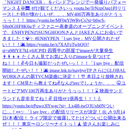
「NIGHT DANCER」 をバンドアレンジで一発撮りパフォー
マンス🎸🥁🎹 ぜひ観てくださいっ youtu.be/TrNzpOgq1PI
リリ
ースした時が懐かしいぜ、、、MV400万再生ありがとうぅ
ぅっ！！！ https://youtu.be/MF0gYlWRyCs?si=h6wS-
S8p0GHF8K6u
ティファニー表参道のオープニングイベント
で、ENHYPENのSUNGHOONさんとJAKEさんにお会いで
きました！💎✨ #ENHYPEN
「l say bye」MV公開されたぜ
い！！！🌆 https://youtu.be/x7XAFzTwbQQ?
si=a98fYE7kLy6JCPfD 四畳半の部屋でimaseが大量発生
👨‍👨‍👦‍👦 たくさん見てお気に入りのimaseを見つけて
ね！！！✌️
今日も撮影だったぜいっ！！！
「I say bye」配信
開始したぜい！！！🌆 imase.lnk.to/isaybyeTP さらにGLOBAL
WORKさんの新TVCM楽曲に決定！！🎊 本日より放映され
ます！ CM見たら教えてね✌️
なんのrecでしょうか。。。🤫
ユ
ートピアMV100万再生ありがとうっっ！！！⌛️ 映画サンド
ランドも是非見てね！✌️ 目指せ1億再生！！！💧
https://youtu.be/ePuwo3lYwgc?si=_Lx4l8-iwQ3Uxb0N
つい
に…！👀✨ 「I say bye」の配信リリースが決定！㊗️ 🎶 9月14
日(木)配信！ ライブ限定で披露してたけどついに公開出来る
ぜ！！！ 東京〜ロンリ〜ナイトっ！🗼 皆さんお楽しみに