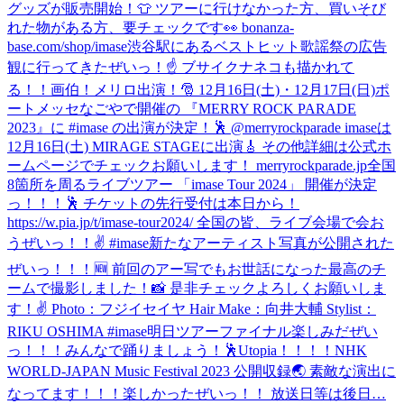
グッズが販売開始！👕 ツアーに行けなかった方、買いそび
れた物がある方、要チェックです👀 bonanza-
base.com/shop/imase
渋谷駅にあるベストヒット歌謡祭の広告
観に行ってきたぜいっ！☝️ ブサイクナネコも描かれて
る！！画伯！
メリロ出演！🎅 12月16日(土)・12月17日(日)ポ
ートメッセなごやで開催の 『MERRY ROCK PARADE
2023』に #imase の出演が決定！🕺 @merryrockparade imaseは
12月16日(土) MIRAGE STAGEに出演🎸 その他詳細は公式ホ
ームページでチェックお願いします！ merryrockparade.jp
全国
8箇所を周るライブツアー 「imase Tour 2024」 開催が決定
っ！！！🕺 チケットの先行受付は本日から！
https://w.pia.jp/t/imase-tour2024/ 全国の皆、ライブ会場で会お
うぜいっ！！✌️ #imase
新たなアーティスト写真が公開された
ぜいっ！！！🆕 前回のアー写でもお世話になった最高のチ
ームで撮影しました！📸 是非チェックよろしくお願いしま
す！✌️ Photo：フジイセイヤ Hair Make：向井大輔 Stylist：
RIKU OSHIMA #imase
明日ツアーファイナル楽しみだぜい
っ！！！みんなで踊りましょう！🕺Utopia！！！！
NHK
WORLD-JAPAN Music Festival 2023 公開収録🌏 素敵な演出に
なってます！！！楽しかったぜいっ！！ 放送日等は後日…