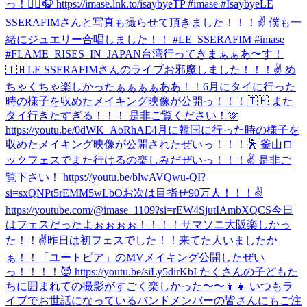
っ！✌🏼🎧 https://imase.lnk.to/isaybyeTP #imase #Isaybye
LE
SSERAFIMさんと写真も撮らせて頂きました！！！✌ 僕も一
緒にジュエリー合唱しました！！ #LE_SSERAFIM #imase
#FLAME_RISES_IN_JAPAN
台湾行ってきまぁぁあ〜す！
🇹🇼
LE SSERAFIMさんのライブお邪魔しました！！！✌️ め
ちゃくちゃ楽しかったぁぁぁぁああ！！
6月にタイに行った
時の様子を収めたメイキング映像が公開っ！！！🇹🇭 また
タイ行きたすぎる！！！ 是非ご覧ください！🫶
https://youtu.be/0dWK_AoRhAE
4月に韓国に行った時の様子を
収めたメイキング映像が公開されたぜいっ！！！🕺 釜山ロ
ックフェスでまた行けるの楽しみだぜいっ！！！✌️ 是非ご
覧下さい！ https://youtu.be/blwAVQwu-QI?
si=sxQNPt5rEMM5wLbO
お次は目指せ90万人！！！✌️
https://youtube.com/@imase_1109?si=rEW4SjutIAmbXQCS
今日
はフェスだったよぉぉぉぉ！！！！サマソニ大阪楽しかっ
た！！✌️
昨日は初フェスでした！！来てた人いましたか
ぁ！！
「ユートピア」のMVメイキング公開したぜい
っ！！！！😈 https://youtu.be/siLy5dirKbI たくさんの子どもた
ちに囲まれての撮影がすごく楽しかった〜〜👦👧 いつもラ
イブでお世話になっているバンドメンバーの皆さんにもご注