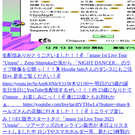
生配信ありがとうございました！！✌️ 「imase 1st Live Tour
"Utopia"」Zepp Shinjuku公演から 「NIGHT DANCER」 のラ
イブ映像を公開っ！！！🕺 Hoodie famさんのダンスにもご注
目👀 是非ご覧ください！✌️
https://youtu.be/SeAmKIjNleY
11/9(木)21:00〜 明日の23歳の誕
生日当日にYouTube生配信するぜい！！！🎂 23歳になりたて
のimase、お楽しみにっ！！✌️ 遂に22歳ともお別れか
ぁ。。。 https://youtube.com/live/tacdfVTHwLg?feature=share
キ
ールズさんの店舗に行きました！！！✌️ ミニライブ楽し
み！
\\\EC販売スタート🎉/// 「imase 1st Live Tour 2023
"Utopia"」 ツアーグッズのオンライン販売が 本日よりスタ
ートしました🫶 ロンTやスマホホルダー等、新たに5種類の