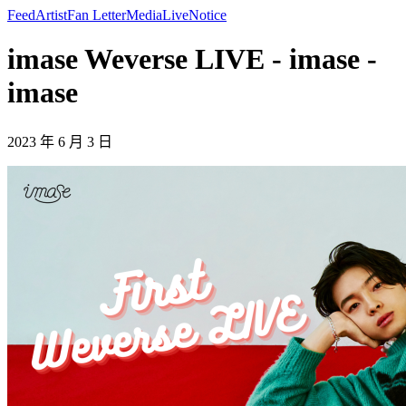
Feed
Artist
Fan Letter
Media
Live
Notice
imase Weverse LIVE - imase -
imase
2023 年 6 月 3 日