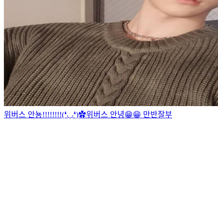
위버스 안뇽!!!!!!!!(❛◡❛)✿
위버스 안녕😁😁 만반잘부