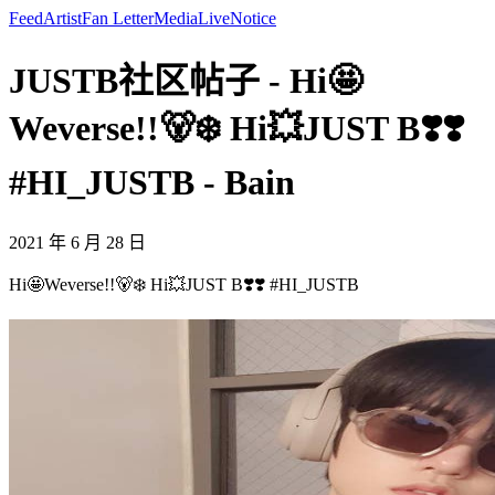
Feed
Artist
Fan Letter
Media
Live
Notice
JUSTB社区帖子 - Hi🤩
Weverse!!🐻‍❄️ Hi💥JUST B❣️❣️
#HI_JUSTB - Bain
2021 年 6 月 28 日
Hi🤩Weverse!!🐻‍❄️ Hi💥JUST B❣️❣️ #HI_JUSTB