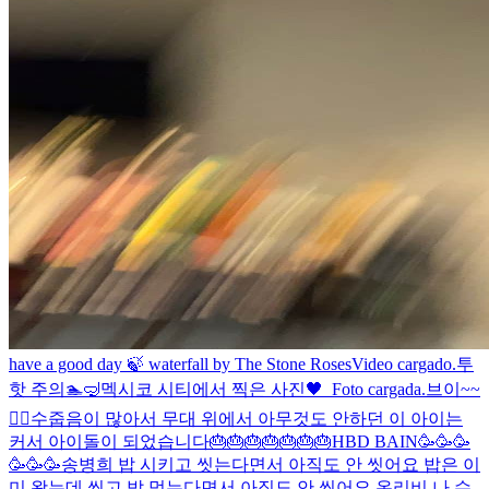
have a good day 🍃 waterfall by The Stone Roses
Video cargado.
투
핫 주의🏊🤿
멕시코 시티에서 찍은 사진🖤
_
Foto cargada.
브이~~
✌🏻
수줍음이 많아서 무대 위에서 아무것도 안하던 이 아이는
커서 아이돌이 되었습니다
🎂🎂🎂🎂🎂🎂🎂
HBD BAIN🥳🥳🥳
🥳🥳🥳
송병희 밥 시키고 씻는다면서 아직도 안 씻어요 밥은 이
미 왔는데 씻고 밥 먹는다면서 아직도 안 씻어요.
온리비 나 수