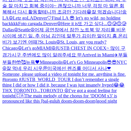
술 잘 마치고 회복 중이야~ 괜찮으니까 너무 걱정 마 얼른 회
복해서 다시 활동할테니까 조금만 기다려😁
잘 먹겠습니다!🌼
LA☮️
Letz go
LA
Denver🤍
Final LA 😎 let’s go wild, no holding
backkkk
Foto cargada.
Denver☮️
Here it is
또 가고 싶다...🙃🥲🙃🥲
Dallas☮️
Seattle☮️
어제 공연장에서 잠깐 노트북 앞 자리를 비운
사이에 생긴 일. 추 아님 김인데 말투가 김이란 말이지 흠 온리
비가 보기엔 어때?
St. Louis☮️
St. Louis, are you ready?
Chicago☮️
Let’s go
MIAMI☮️
JUSTB CHEST IN COEX~ 많이 구
경가시구 주변에도 많이 알려주세요 🫶
Arrived in Miami✈️
부들
부들한🤲🥰
뉴욕🖤
Minneapolis☮️
Let’s Go Minneapolis😎😎
NYC
☮️
잘 먹네 우리 시우💭
미국에선 렌즈를 어디서 사나
❤
Someone, please upload a video of tonight for me. anything is fine.
#toronto #JUSTB_WORLD_TOUR I don’t remember a single
thing I did or how I did it, because I was just insanely hyped😂😂
THX TORONTO...
TORONTO ☮️
I’ve got a good feeling for
tonight🇨🇦
The main melody of the chorus for ‘DOOM x3’ is
pronounced like this [bal-guluh doom-doom-doom]
good night