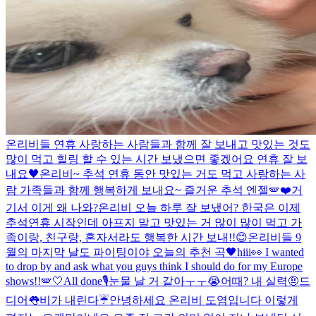
온리비들 연휴 사랑하는 사람들과 함께 잘 보내고 맛있는 것도
많이 먹고 힐링 할 수 있는 시간 보냈으면 좋겠어요 연휴 잘 보
내요🖤
온리비~ 추석 연휴 동안 맛있는 거도 먹고 사랑하는 사
람 가족들과 함께 행복하게 보내요~ 즐거운 추석 엔젤🪽❤️
거
기서 이게 왜 나와?
온리비 오늘 하루 잘 보냈어? 한국은 이제
추석연휴 시작인데 아프지 말고 맛있는 거 많이 많이 먹고 가
족이랑, 친구랑, 혼자서라도 행복한 시간 보내!!😊
온리비들 9
월의 마지막 날도 파이팅이야 오늘의 추천 곡🖤
hiii👀 I wanted
to drop by and ask what you guys think I should do for my Europe
shows!!🪽
🤍
All done🎙️
눈물 날 거 같아ㅜㅜ😭
어때? 내 실력🤨
드
디어👅
비가 내린다☔️
안녕하세요 온리비 도염입니다 이렇게