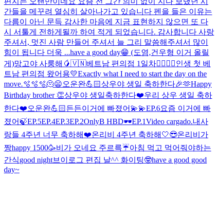
편지는 오랜만이네요 요즘 전 그간 의미 없이 지나 보냈던 시
간들을 메꾸려 열심히 살아나가고 있습니다 펜을 들은 이유는
다름이 아닌 문득 감사한 마음에 지금 표현하지 않으면 또 다
시 서툴게 전하게될까 하여 적게 되었습니다. 감사합니다 사랑
주셔서, 멋진 사람 만들어 주셔서 늘 그리 말씀해주셔서 많이
힘이 됩니다 더욱 ...
have a good day😁 (도염,건우형 이거 올릴
게)
망고야 사룽해🥭
🇻🇳
베트남 편의점 1일차
👍🏻👍🏻
인생 첫 베
트남 편의점 왔어용💛
Exactly what I need to start the day on the
move.🫧🫧🫧
🫠😦
오운완💪🏻
상우야 생일 축하한다🎉🫶
Happy
Birthday brother 👏
상우야 생일축하한다❤️
우리 상우 생일 축하
한다❤️
오운완💪🏻
든든
이거에 빠졌어💫💫
EP.6
요즘 이거에 빠
졌어🍃
EP.5
EP.4
EP.3
EP.2
OnlyB HBD🕶️
EP.1
Video cargado.
내사
랑들 4주년 너무 축하해❤️
온리비 4주년 축하해🤍
😎
온리비가
짱
happy 1500🥳
비가 오네요 주르륵☔️
아침 먹고 먹어줘야하는
간식
good night
브이로그 편집 날^^ 화이팅🤓
have a good good
day~