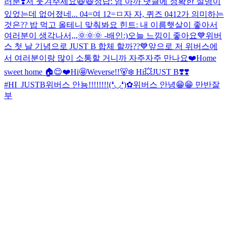
러분❣️
저 웃겨주세요😆😆
정답: 염 아까 댓글에 정확한 설명이
있었는데 없어졌네... 04=여 12=ㅁ
자 자, 퀴즈 0412가 의미하는
것은?? 밥 먹고 올테니 맞춰봐요 힌트: 내 이름
햇살이 좋아서
여러분이 생각나서,,,🌞🌞🌞 -배인:)
오늘 느낌이 좋아요
💙위버
스 첫 날 기념으로 JUST B 합체 할까??💙
앞으로 저 위버스에
서 여러분이랑 많이 소통할 거니까 자주자주 만나요❤️
Home
sweet home 🏠😌❤️
Hi🤩Weverse!!🐻‍❄️ Hi💥JUST B❣️❣️
#HI_JUSTB
위버스 안뇽!!!!!!!!(❛◡❛)✿
위버스 안녕😁😁 만반잘
부