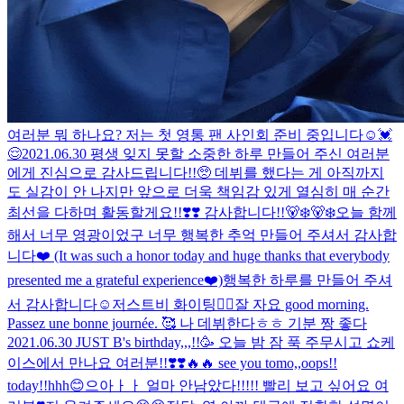
여러분 뭐 하나요? 저는 첫 영통 팬 사인회 준비 중입니다
☺️
💓
😌
2021.06.30 평생 잊지 못할 소중한 하루 만들어 주신 여러분
에게 진심으로 감사드립니다!!🥺 데뷔를 했다는 게 아직까지
도 실감이 안 나지만 앞으로 더욱 책임감 있게 열심히 매 순간
최선을 다하며 활동할게요!!❣️❣️️ 감사합니다!!🐻‍❄️🐻‍❄️
오늘 함께
해서 너무 영광이었구 너무 행복한 추억 만들어 주셔서 감사합
니다❤️ (It was such a honor today and huge thanks that everybody
presented me a grateful experience❤️)
행복한 하루를 만들어 주셔
서 감사합니다☺️저스트비 화이팅❤️‍🔥
잘 자요 good morning.
Passez une bonne journée. 🥰 나 데뷔한다ㅎㅎ 기분 짱 좋다
2021.06.30 JUST B's birthday,,,!!🥳 오늘 밤 잠 푹 주무시고 쇼케
이스에서 만나요 여러분!!❣️❣️🔥🔥 see you tomo,,oops!!
today!!hhh😊
으아ㅏㅏ 얼마 안남았다!!!!! 빨리 보고 싶어요 여