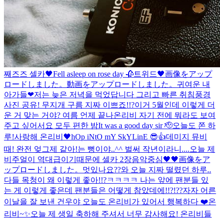
째즈즈 셀카🖤
Fell asleep on rose day 🥀
트위드🖤
画像をアップ
ロードしました。
動画をアップロードしました。
귀여운 내
아가들❤
저는 늦은 저녁을 먹었답니다 그리고 빠른 취침
풍경
사진 공유! 무지개 구름 지짜 이쁘죠!!?
이거 5월인데 이렇게 더
운 거 맞는 거야? 여름 언제 끝나
온리비 자기 전에 뭐라도 보여
주고 싶어서요 모두 편한 밤
It was a good day sir 🫡
오늘도 쫀 하
루!
사랑해 온리비🖤
hOp iNtO mY SkYLinE 😎👍
데미지 뮤비
때! 완전 엊그제 같아!는 뻥이야..^^ 벌써 작년이라니....
오늘 제
비주얼이 역대급이기때문에 셀카 2장
음악중심🖤🖤
画像をア
ップロードしました。
멋있나요??
와 오늘 지짜 떨렸던 하루..
다들 목청이 왜 이렇게 좋아!!?ㅋㅋㅋㅋ 나는 앞에 팬분들 있
는 게 이렇게 좋은데 팬분들은 어떻게 참았데에!!?!??
자자 어른
이날을 잘 보낸 건우야 오늘도 온리비가 있어서 행복하다 ❤️
온
리비~✨오늘 제 생일 축하해 주셔서 너무 감사해요! 온리비들