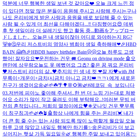
덕분에 너무 행복한 생일 보낸 것 같아요❤️ 오늘 크게 느낀 점
이 있다면 정말 많은 분들이 응원해 주시고 사랑해 주시는구나
나도 온리비에게 받은 사랑과 응원을 배로 보답해 줄 수 있는
사람 될 수 있게 더 최선을 다해야겠다...‼️ 다짐했어요😍 데뷔
후 첫 생일이라 더 설레기도 했고 활동 중...
動画をアップロー
ドしました。
오늘은 내 생일이잖아 어디로 와야하는지 RG?
🐻‍❄️🤔
우리 저스트비의 영양사 병희야 생일 축하해애❤🎉
HBD
BAIN 🤗🎂🎉
HBDB happy birthday Bain🫢🫢
오늘 하루도 고생
했어! 잘자요요❤
운전하는 건우 🚐 Geonu on driving mode 🤖
오
랜만에 상우랑
오늘도 옷 예뻤어요 그쵸? 좋은 꿈 꿔요 온리비
🖤
저스트비 리더의 삶..🖤
추지의 인 생 네 컷 ❤
잘 자
🖤with JM
무륵이+개운이+금치(시금치 아니고 금치👑ㅋㅋ) 에게 새로운
친구가 생겼어요🌼🌿🌱☘️🌴🌳🌸🌻🌺🌿
#레코딩_속_보입니다
03.
저번에 피아노 좋아해 주셔서..한 번 더 느낌 가는대로 쳐봤
어요 소리가 많이 작고 울려도 이해 부탁해요..!
여러분 무빙 버
전의 흔적입니다.. 저희의 열정이에요🖤
❄
굿나잇 건우 💙
무륵
이 칭구칭긔🌱🌿☘️🪴
🤖
항상 나에게 힘을 주는 온리비💓 내가
더 큰 힘 줄 수는 있는 사람 되도록 많이 노력할게 월요일 오늘
하루 고생 많았고 내일도 행복만 하기를✨🌼
온리비가 더 보고
싶어지는 햇살 가득 일요일🌞🌿 행복한 주말 보내고 있어용?✨