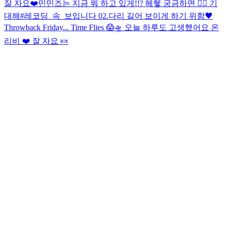
잘 자요❤️
민민즈는 지금 뭐 하고 있게!!? 헤헿 궁금하면 ✌🏻 기
대해
#레코딩_속_보입니다 02.
다리 길어 보이게 하기 위함🖤
Throwback Friday... Time Flies 😱🛸 오늘 하루도 고생했어요 온
리비 ❤️ 잘 자요 🍬