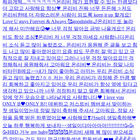
짜파게떡...ㅋㅋㅋㅋㅋㅋ
온리비 제가 표현할 수 있는 만큼보다
더 고맙고 사랑해요 항상💗 온리비 진짜 너무 든든해 :) 저도
온리비한테 더 자랑스러운 사람이 되도록 keep it up 할게요!
Love U guys Forever & Always 🥰
goodnight🌙
온리비!! 또 놀라
게 해서 미안해요🥲❤️ 너무 걱정 말아요 금방 나을게요!! 온리
비도 항상 조심❣️
온리비 저 너무 걱정 마세요 사랑합니다
온리
비 소식 듣고 많이 놀랐죠오.. 온리비가 응원해 준 글들 보고 힘
도 나고 많이 좋아졌어요!!! 요즘 밥도 꾸준히 잘 먹고 있고 규
칙적으로 잘 지내고 있어요! 그러니 너무 걱정 말아요요!!! 걱
정해줘서 응원해줘서 고마워요 온리비❤ 온리비는 정말 나의
비타민B에요><
내가 많이 좋아하고 아끼는 우리 온리비 소식
듣고 많이 놀랬죠?ㅎㅎ 저는 우리 온리비가 걱정해 준 만큼 빨
리 회복하고 좋아지고 있어요 우리 온리비가 항상 옆에 있다고
생각하고 있으니까 너무 걱정하지 말고 얼른 회복해서 온리비
앞에 멋진 모습으로 나타날게요 사랑합니다🖤 I love you
ONLY B🖤
ONLY B!! 데뷔하고 저스트비 멤버로서 맞이하는
첫 생일이었는데 정말 많이 축하해 주셔서 고마워요. 정말 사
랑을 듬뿍 받은 하루였어요❤️ 사랑해요❣️
거nu야 생일축하해❤
오늘 하루 행복하게 보내자><
생일이댜아아아아!!!!!!!!!!!🥳🥳
🥳
HBD 거누 my baby🥰🥰🥰🥰
온리비 새해 복 많이 받으세요
😊 맛있는 것도 많이 먹구!!
핫둘셋넷 핱둘븨넷 ❤️❤️ ✌️✌️✌️✌️
파