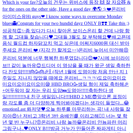
Which is your fav?
오늘의 건우는 위버스에 등장 🙌 잘 자요🧸 &
for the ones on the other side, Have a good day 🌍🌎 :) ❤️
온리비
아이미스유
Hi guys❤ I know some ways to overcome Monday
blues👻
Congrats for your two hundid dayz ONLY B❣️❣️ Take this ;)
성공적👏✨
좀 있다가 다시 찾아온 보이스온리 할 건데 나랑 함
께 할 그대들 찾습니다🖤
그대들 3월도 잘 부탁해요🖤
배고픈데
음식 월드컵 하자
닭꼬치 먹고 싶은데 어쩌지
6000원 대신 받아
주세요 온리비 ❤️ (지각 안 할게요><)
온리비 늦어서 미안해😣
온리비 덕분에 너무 행복한 하루였답니다😊❤️
7시에 브이라이
브!! 같이 놀까유😊
드디어 이 영상을 풀 때가 왔군 생일 축하한
다 잔도얌!!!!!🎂🥳🎂🎉🍾 (작년 1월에 도염이랑 처음 만난 지 1
주일도 지나지 않았을 때예요 온리비...ㅋㅋㅋ)
도요미요미요
미요미요미요미요미😪 HBD BRO🥳생일 형이 제일 축하해🎉
+어두워야 잘 자는 우리 도얌🛌
도염아!!!!!축하한다 생
일!!!!!!!!!!!!내 친구 생일입니다!!!
HBD 2 ME😎
앞으론 표정이
랑 각도를 좀 더 다양하게 찍어봐야겠다는 생각이 들었다...😂
emotion
Last 롸저댓🖤
오늘 하루를 마무리하는 곡! 내 사랑들 잘
자아😍
난 저비고 3학년 3반 송배인📘 이라고해🙋‍♂️ 너는 몇 학
년 몇 반 누구니?🤨
온리비 나랑 놀까
😀
온리비 안뇽
파란 머리
그립구나..🖤
ONLY B!!!
방금 거누가 만들어준 짜파게티 아니