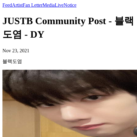
Feed
Artist
Fan Letter
Media
Live
Notice
JUSTB Community Post - 블랙
도염 - DY
Nov 23, 2021
블랙도염