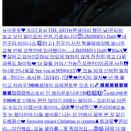
뉴아웃핏🖤 JUST B in THE SHOW💭
생머리 했던 날!
온리비
보고 싶단 말이요
저 먼저 가겠습니다😇
LIMJIMIN's Daily🖤
내
친구의 비지니스 2️⃣탄 2-1 친구가 사진 찍을때
생각해 보니까
교복 진짜 오랜만에 입어봤다는.....
LIMJIMIN's Daily🖤
Black🖤
🖤
잘하고 있어!!😉점심 맛있게 체하지 않게 천천히 먹고 다음
과목도 화이팅❤️ 다 잘될 거야🪄
안뇽✋ 오랜만!!
미공개 사진📷
9시에 만나용😜 See you at 9PM(KST)🖤 오늘 되게 신박한 벌칙
을 ,,한다는,,송사원,,?김대리,,?🧐
🖤❤️
온리비 잘자❤️ 난 팩 붙
이고 자려구!!
빼빼로데이 프레젠트🌹 잇츠 미💕 🟫🟫🟫🟫🟫🟫
🟫🟫🟨🟨🟨
짱스트비 인 엠카운트다운!!Ⓜ️1️⃣2️⃣3️⃣👇with.#배추
우
빼빼로 신메뉴 완전 많아!!! 라떼는 말이야,,, 오리지널,아몬
드,누드가 다였는데 말이야...🥲
🦋🖤
안녕👋
🤍🖤
온리비❄️오늘
첫 눈 왔다던데 다들 봤어용? 나는 차 안에서 얼핏 본 것 같기
도해용⛄️❤️ Snowing means Christmas is coming🎄
윙크😜
🖤
온리
비....미안해요...오늘 셀카를... 못 찍었어요.....😨😱 담에 더 예