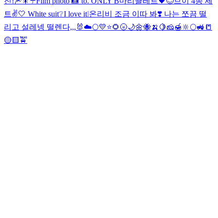
진!🎆🎇
☂️
Film photo 📸 to. ONLY B
마리끌레르🖤
😊
브이 4종 세
트✌️🤍 White suit❔I love it❕
온리비 조금 이따 봐❣️ 나는 쪼끔 떨
리고 설레넹 떨렌다,,,🐰
☁️
🌕
💛⭐️🌻🌝🌙🌼🐝🍌🍋🧀🍯🔆🌕🚜📒
🟡🟨🚖