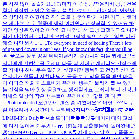
쁜 사진 많이 올릴게요..!!😅
머지 이 감성...???
온리비 방금 건우
형이 굉장히 귀여운 얼굴로 쓱 쳐다보더니 "안아줘어" 이랬어
요 상당히 귀여웠어요 진심으로 심쿵이란 게 이런 거구나 했어
요 제가 본 건우 형중에 제일 귀여웠다고 장담할 수 있어요 하
지만 영상은 없어요 미안해요 나만 봐서 그냥 그랬다구요 나만
알기 아쉬워서....아니면 오히려 그림의 떡인 건가.... 암튼 미안
해요 나만 봐서..........
To everyone in need of healing There's lots
of ups and downs in our lives. If you know this fact, then you'll be
ok. ❤️
오늘 상우 양말 짝짝이
날씨가 좋습니다 다들 뭐해요??
온
리비에게 전하는 글 온리비 다들 잘 지내고 계시나요 갑작스레
잘 지내냐 하니 무슨 말인가 싶겠지만 행복하고 건강하신가요
온리비가 힘들다 지친다 남긴 글을 보고 말을 들을 때면 마음
이 아파요 저희 저스트비가 온리비 행복의 불씨가 될 수 있게
늘 진심을 담아 항상 응원하고 생각할게요 그러니 부디 건강만
하세요 일상의 작은 행복들이 온리비에게 닿을 땐 더 큰
...
Photo uploaded.
오랜만에 렌즈 좀 껴봤어요^^ 어랏...??? 너무
잘 어울려서 시공간이 왜곡되버렸자나!?><
🥰🔛🅱️🫂♾🤝💕
🐘
LIMJIMIN's Daily🖤 with 도야미
🖤⚫🖤
⚪️🔵
데미지 때의 교실
에 다시 돌아온 거누와 나👬...(힘들게 탈출했는데..돌아왔네..?
😢) DAMAGE🔥 ↔ TICK TOCK⏰
이게 아까 말 한 그 폭죽 사