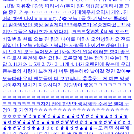
ㅠㅠ̑̈
잘 자유🥸 {강똥 따라서ㅎ(추지 침대임)}
꿈빛파티시엘 연
습 중인 거누ㅋㅋㅋㅋㅋㅋㅋㅋㅋ기대해주세요
역시 게임, 잔
머리 하면 나지ㅎㅎㅎㅎ(❛◡❛)✿ 오늘 1등 한 기념으로 콜라에
밥 말아먹었던 영상 올릴게여!!!!!!
배추즈가 우승했다요,,,!!! 하
지만 그들은 얄밉즈가 되었다지,,,ㅋㅋㅋ🐻‍❄️🐰🥬
비밀 포스트
비밀번호 힌트 오늘 진 팀의 나이를 더하시오
안녕하세요 전도
염입니다 오늘 선배라고 불리는 사람들 다 이겨보겠습니다 4
시 브이앱 모두 들어오세요 (사실 자신 없음)
여러분 향이 좋은
바디로션 추천해 주세요!!!
내 오른팔에 있는 점의 개수는?. 정
답 3. 11개🥳 1. 5개 2. 7개 3. 11개 4. 14개
오랜만에 왔는데 우리
팬분들의 사랑이 느껴져서 너무 행복해😍 날아갈 것만 같아❤️
오늘따라 우리 팬분들이 더 보고싶네...🥺🥺
웃는 게 예쁜 엉덩
방아
추지 발차기 자랑하다가 엉덩방아 찧음ㅋㅋㅋㅋㅋㅋㅋㅋ
ㅋㅋㅋㅋㅋㅋㅋㅋㅋㅋㅋㅋㅋㅋㅋㅋㅋㅋㅋㅋㅋㅋㅋㅋㅋㅋㅋ
ㅋㅋㅋㅋㅋㅋㅋㅋㅋㅋㅋㅋㅋㅋㅋㅋㅋㅋㅋㅋㅋㅋㅋㅋㅋㅋㅋ
ㅋㅋㅋㅋㅋㅋㅋㅋ
자기 전에 한번만 생각해봐 주세요 빨대 구
멍이 몇 개인지ㅎㅎㅎㅎㅎㅎㅎㅎㅎㅎㅎㅎㅎㅎㅎㅎㅎㅎㅎㅎ
ㅎㅎㅎㅎ 🍹🥤🧋🧃🍹🥤🧋🧉🧃🧉🧋🥤🍹🥤🥤🧋🧋🧉🧃🧃🧉🧋
🧋🥤🥤🍹🧋🧉🍹🧃🧉🧋🧋🥤🥤🍹🍹🥤🧋🧃🧉🧋🧋🥤🍹🧋🧃🧃🧃
🧉🧋🥤🍹🥤🥤🧋🧉🧃🧃🧃🧃🧋🧋🥤🥤🧉🧉🧉
나도 라면 하루에