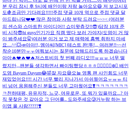
하나 안 먹어... 나도 일 년에 한 번 먹을 거야.....이 배추야
여러
분 우리 잠시 후 9시에 배인이랑 저랑 놀아요오😆 저 보고시포
도🍇조금만 기다려요!!!!!
주접 댓글 10개 역으로 주접 댓글 달
아드립니당❤️❤️ 많은 참여와 사랑 부탁 드려요~~>< (여러분
의 센스와 스마트한 아이디어!! 쇼미왓츄갓!!😎)
답장 10개 준
비 시작😎
hi guys
인기가요 직캠 떴다 보러 가야지(도염이 거 많
이 봐주세요🤫)
여러분 이거 보고 제 매력에 흠뻑 취하지 마세
요....^^
💥📣아아!!,,엠아씨[MIC] 테스트 완!투!,,, 여러분!!~~선
착순10분만ㅜㅜ여쭤보시는 질문에 답해드리도록 하겠습니다
아아🔥❤️🔥❤️🔥
저스트비의 첫 번째 라디오!!!ㅠㅠㅠ 너무 떨
렸지만,,,팬분들 생각하면서 빠이팅했당ㅎㅎㅎ❤️‍🔥❤️‍🔥
🐻‍❄️🐶 배인
도염 Bayum Dayum😂🤣
잘 자요😪
오늘 영통 팬 사인회도 너무
재밌었어요!!!! 시간 너무 빨리 지나가서 아쉬웠어요ㅜㅠㅠ 티
비 넘어 응원해주신 분들도 너무 고마웠어요❣️
ㅋㅋㅋㅋㅋㅋㅋ
ㅋ
천하태평, 유유자적, 느긋, 여유로운, 또 뭐가 있을까요...? 아
직 못찾은 것 같아요 그 단어를.. 도와주세요🥲
거누랑 하는 브
이앱 올 사람?????❣️