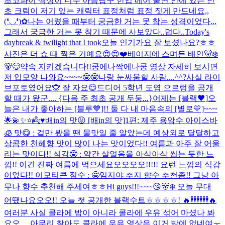
초코파이 색상이 너무 아름답구 한입 베어 물면 안에 있는 민
초 크림이 저기 있는 캐릭터 표정처럼 표정 짓게 만드네요,,
(❛◡❛)✿
나는 어렸을 때부터 궁금한 거는 못 참는 성격이었다...
그래서 궁금한 거는 못 참기 때문에 사보았다..
덥다..
Today's
daybreak & twilight that I took
오늘 인기가요 잘 보셨나요?ㅎㅎ
사진은 더 쇼 때 찍은 거예요😍😍❤️
베이지에 스며든 배인🐻‍❄️
🐻😋
약속 지키겠습니다!!
쿵에나짝에나쿵 영상 자세히 보시면
저 입모양 나와요~~~~🤓🤓
나랑 눈싸움할 사람....^^?
사실 라이
브포토였어요🙊 잘 자요😌
드디어 5학년 도염 으르렁을 공개
할 때가 왔군.... {다음 주 최초 공개 두둥...}
어제는 [블랙🖤]오
늘은 내가 좋아하는 [블루💙]!! 둘 다 내 마음속의 [별로💛]~~~
🌟💫✨⭐️👼♥️
배in의 맛😛 [배in의 맛]1편: 제주 용암수 아이스바
🧊 맛😋 : 겉만 봤을 땐 물맛일 줄 알았는데 예상외로 달달하고
상콤한 천혜향 맛이 많이 나는 맛이었다!! 여름과 아주 잘 어울
리는 맛이다!! 식감🤓 : 약간 살얼음을 아삭아삭 씹는 듯한 느
낌!! 이건 진짜 여름에 먹으세요오오오오!!!!! 요런 느낌의 식감
이었다!! 이모티콘 점수 : 🤩
임지야 추지 향수 추천좀!! 그냥 아
무나 향수 추천해 주세여ㅎㅎ
Hi guys!!!~~~😘🐻‍❄️ 오늘 무대
어땠나요오오!! 오늘 첫 공개한 블랙수트ㅎㅎㅎㅎ! 🔥🕴🕴🕴🕴🕴🕴🔥
여러분 사실 콜라에 밥이 아니라 콜라에 우유 섞어 마셨나 봐
요오.... 아무리 찾아도 콜라에 우유 영상은 이거 밖에 없네여ㅜ