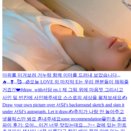
더위를 이겨보려 거누랑 함께 이마를 드러내 보았습니다,,,
🔥,,,❣️,,,🥰,,,🧊
오늘 LOVE 의 마지막 E는 우리 팬분들이 채워줄
거죠??❤️
#draw_with서담 ep.1 제 그림 위에 마음껏 그리시고
사인 밑 빈칸에 사인해주세요 스스로의 세상을 펼쳐보세요✍️
Draw your own picture over 서담's background sketch and sign it
under 서담's autograph. Let it draw✍️
추지가 나랑 안 놀아주고
넷플릭스만 봐요 혼내주세요
song recommendation😀
민초 초코
파이 후기: 오아... 이건 너무 맛있는데요....?>< 겉에 있는 민트