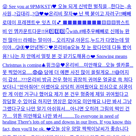
😜 See you at 9PM(KST)🖤 오늘 되게 신박한 벌칙을 ,,한다는,,송
사원,,?김대리,,?🧐
🖤❤️
온리비 잘자❤️ 난 팩 붙이고 자려구!!
빼빼
로데이 프레젠트🌹 잇츠 미💕 🟫🟫🟫🟫🟫🟫🟫🟫🟨🟨🟨
짱스트
비 인 엠카운트다운!!Ⓜ️1️⃣2️⃣3️⃣👇with.#배추우
빼빼로 신메뉴 완
전 많아!!! 라떼는 말이야,,, 오리지널,아몬드,누드가 다였는데 말
이야...🥲
🦋🖤
안녕👋
🤍🖤
온리비❄️오늘 첫 눈 왔다던데 다들 봤어
용? 나는 차 안에서 얼핏 본 것 같기도해용⛄️❤️ Snowing means
Christmas is coming🎄
윙크😜
🖤
온리비....미안해요...오늘 셀카를...
못 찍었어요.....😨😱 담에 더 예쁜 사진 많이 올릴게요..!!😅
머지
이 감성...???
온리비 방금 건우 형이 굉장히 귀여운 얼굴로 쓱 쳐다
보더니 "안아줘어" 이랬어요 상당히 귀여웠어요 진심으로 심쿵이
란 게 이런 거구나 했어요 제가 본 건우 형중에 제일 귀여웠다고
장담할 수 있어요 하지만 영상은 없어요 미안해요 나만 봐서 그냥
그랬다구요 나만 알기 아쉬워서....아니면 오히려 그림의 떡인 건
가.... 암튼 미안해요 나만 봐서..........
To everyone in need of
healing There's lots of ups and downs in our lives. If you know this
fact, then you'll be ok. ❤️
오늘 상우 양말 짝짝이
날씨가 좋습니다