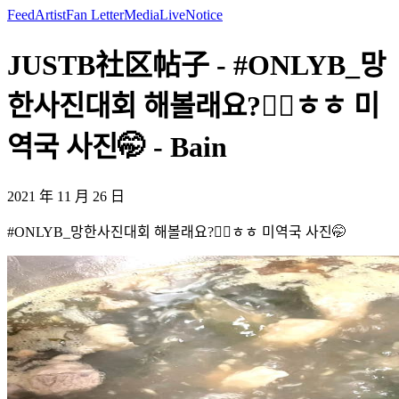
Feed
Artist
Fan Letter
Media
Live
Notice
JUSTB社区帖子 - #ONLYB_망
한사진대회 해볼래요?😵‍💫ㅎㅎ 미
역국 사진🤭 - Bain
2021 年 11 月 26 日
#ONLYB_망한사진대회 해볼래요?😵‍💫ㅎㅎ 미역국 사진🤭