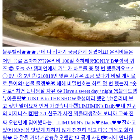
블루벨리🫐🫐🫐
근데 나 갑자기 궁금한게 생겼어요! 온리비들은
어떤 음료 조아해????
온리비 100일 축하해!🥰
ONLY B🖤
깜짝 퀴
즈!😎 오늘 쇼! 챔피언에서 거누가 하트를 총 몇 번 했을까요!?!?
① 0번 ② 5번 ③ 210818번 맞춘 사람은 조금 있다가 비밀 게시물
로 들어와! 선물 줄겡💝🎁 헤헤 비밀번호는 하트 몇 번 했는지 *숫
자로* 치면 됩니당
잘 자유 😘 Have a sweet day / night 🥰
블랙도염
뉴아웃핏🖤 JUST B in THE SHOW💭
생머리 했던 날!
온리비 보
고 싶단 말이요
저 먼저 가겠습니다😇
LIMJIMIN's Daily🖤
내 친구
의 비지니스 2️⃣탄 2-1 친구가 사진 찍을때
생각해 보니까 교복 진
짜 오랜만에 입어봤다는.....
LIMJIMIN's Daily🖤
Black🖤
🖤
잘하고
있어!!😉점심 맛있게 체하지 않게 천천히 먹고 다음 과목도 화이
팅❤️ 다 잘될 거야🪄
안뇽✋ 오랜만!!
미공개 사진📷
9시에 만나용