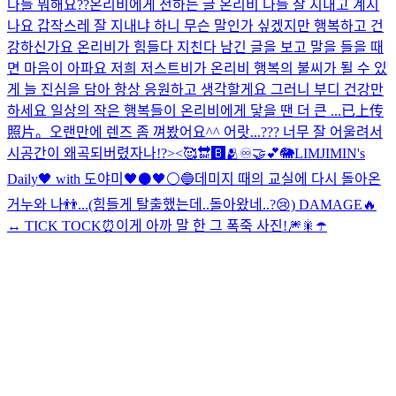
다들 뭐해요??
온리비에게 전하는 글 온리비 다들 잘 지내고 계시
나요 갑작스레 잘 지내냐 하니 무슨 말인가 싶겠지만 행복하고 건
강하신가요 온리비가 힘들다 지친다 남긴 글을 보고 말을 들을 때
면 마음이 아파요 저희 저스트비가 온리비 행복의 불씨가 될 수 있
게 늘 진심을 담아 항상 응원하고 생각할게요 그러니 부디 건강만
하세요 일상의 작은 행복들이 온리비에게 닿을 땐 더 큰 ...
已上传
照片。
오랜만에 렌즈 좀 껴봤어요^^ 어랏...??? 너무 잘 어울려서
시공간이 왜곡되버렸자나!?><
🥰🔛🅱️🫂♾🤝💕
🐘
LIMJIMIN's
Daily🖤 with 도야미
🖤⚫🖤
⚪️🔵
데미지 때의 교실에 다시 돌아온
거누와 나👬...(힘들게 탈출했는데..돌아왔네..?😢) DAMAGE🔥
↔ TICK TOCK⏰
이게 아까 말 한 그 폭죽 사진!🎆🎇
☂️