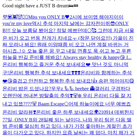
Good night have a JUST B dream🛌💤
💜💟👾😈🙆‍♀️
Miss you ONLY B🖤
2시에 브이앱 해야지이이
you’re my love
역시 추석 마지막 날에는 감자전이쥐😎
ONLY
B!!! 오늘 보름달 봤어요? 정말 예쁘던데🌕🥰 그런데 지금 서울
은 비가 오고 번둥 천개가 치네요ㅜ (창문 닫아요!!!) 가을이 진
짜 오려나 봐요! 원래 이맘때쯤 비 오고 나면 계절 바뀌는 거
아시죠..!☺️ 오늘 좋은 꿈 꾸고 내일 연휴도 푹 쉬고 높고 푸른
하늘을 반길 준비를 해봐요! Always stay healthy & happy😘 I...
온리비 행복하고 즐거운 추석 보내세요❤️ 맛난 것도 마니먹
구!
온리비 행복한 추석 보내세요❣️❣️❣️
온리비와 함께하는 추석
❤️😘즐겁고 안전하고 행복한 추석 보내요!👍 송편 먹어야지😋
온리비 밥은 드셨나요?
우우z 🦾🦾 heehee 👻
갤러리 구경하다
오랜만에 꺼내본 밤탈출의 추억❣️🐻‍❄️ 우리 온리비 다들 잘 지
내고 있쬬????🐻 Baam Escape🌕
어제 하늘이에요 너무 예쁘죠
온리비 알라뷰❣️
온리비 좋은 하루 보내세요🌍
210914 데뷔한지
77일, ONLY B와 28일째 되는 날이다. 나와 우리 팀은 다음 앨
범 준비를 열심히 하고 있다. 내가 가장 좋아하는 계절인 초가
을이 다가오고 있다. 하지만 요즘 날씨는 꽤 덥다. 마치 해가 거