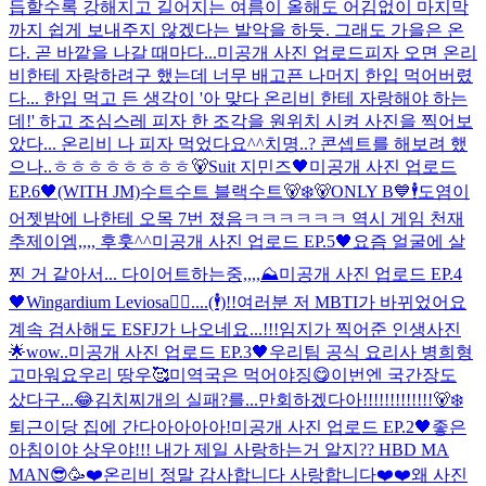
듭할수록 강해지고 길어지는 여름이 올해도 어김없이 마지막
까지 쉽게 보내주지 않겠다는 발악을 하듯. 그래도 가을은 온
다. 곧 바깥을 나갈 때마다...
미공개 사진 업로드
피자 오면 온리
비한테 자랑하려구 했는데 너무 배고픈 나머지 한입 먹어버렸
다... 한입 먹고 든 생각이 '아 맞다 온리비 한테 자랑해야 하는
데!' 하고 조심스레 피자 한 조각을 원위치 시켜 사진을 찍어보
았다... 온리비 나 피자 먹었다요^^
치명..? 콘셉트를 해보려 했
으나..ㅎㅎㅎㅎㅎㅎㅎㅎ🐻
Suit 지민즈🖤
미공개 사진 업로드
EP.6🖤(WITH JM)
수트수트 블랙수트🐻‍❄️🐻
ONLY B💙🕴
도염이
어젯밤에 나한테 오목 7번 졌음ㅋㅋㅋㅋㅋㅋ 역시 게임 천재
추제이엠,,,, 후훗^^
미공개 사진 업로드 EP.5🖤
요즘 얼굴에 살
찐 거 같아서... 다이어트하는중,,,,
⛰
미공개 사진 업로드 EP.4
🖤
Wingardium Leviosa🧙‍♂️....(🕴)!!
여러분 저 MBTI가 바뀌었어요
계속 검사해도 ESFJ가 나오네요...!!!
임지가 찍어준 인생사진
🌟
wow..
미공개 사진 업로드 EP.3🖤
우리팀 공식 요리사 병희형
고마워요
우리 땅우🥰미역국은 먹어야징😋이번엔 국간장도
샀다구...😂김치찌개의 실패?를...만회하겠다아!!!!!!!!!!!!!🐻‍❄️
퇴근이당 집에 간다아아아아!
미공개 사진 업로드 EP.2🖤
좋은
아침이야 상우야!!! 내가 제일 사랑하는거 알지?? HBD MA
MAN😎🥳❤️
온리비 정말 감사합니다 사랑합니다❤️❤️
왜 사진