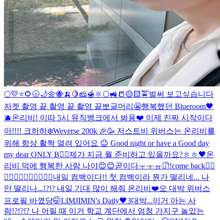
🌕
💛⭐️🌻🌝🌙🌼🐝🍌🍋🧀🍯🔆🌕🚜📒🟡🟨🚖
벌써 보고싶습니다
자켓 촬영 끝 촬영 끝 촬영 끝
뽀글머리😬
행복했던 Blueroom🖤
🫐
온리비! 이따 5시 뮤직뱅크에서 봐용❤️ 이제 진짜 시작이다
아!!!! 크하하
❄️
Weverse 200k 🎉🥳 저스트비 위버스는 온리비를
위해 항상 활짝 열려 있어요 😉 Good night or have a Good day
my dear ONLY B❤️‍🔥
제가 지금 뭘 준비하고 있을까요?ㅎㅎ🖤
온
리비 덕에 행복한 사람 나야😊😊
곧이다ㅜㅜㅠㅠ̑̈!!
come back❤️‍🔥
❤️‍🔥❤️‍🔥❤️‍🔥❤️‍🔥❤️‍🔥
내일 컴백이다!! 첫 컴백이라 뭔가 떨리네... 나
만 떨리나...!?!? 내일 기대 많이 해줘 온리비❤️
오 대박 위버스
프로필 바꼈당🤭
LIMJIMIN's Daily🖤3
대박...이거 아는 사
람!?!?!? 나 어릴 때 이거 학교 계단에서 엄청 가지구 놀았는