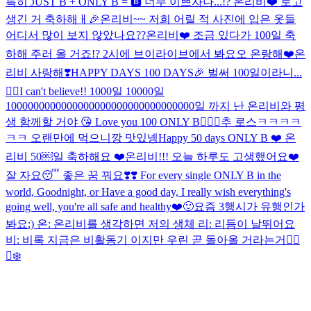
특히 JUST B + ONLY B = 🅱️ 너무 이쁘자나...!? 온리비❤️ 로고
생긴 거 축하해ㅐ🎉
온리비~~ 저희 어릴 적 사진에 입은 옷들
어디서 많이 보지 않았나요??
온리비❤️ 조금 있다가 100일 축
하해 주러 올 거죠!? 2시에 브이라이브에서 봐요오 온랑해❤️
온
리비 사랑해❣️
HAPPY DAYS 100 DAYS🎉 벌써 100일이라니...
❤️‍🔥I can't believe!! 1000일 10000일
1000000000000000000000000000000000일 까지 난 온리비와 평
생 함께할 거야 😘 Love you 100 ONLY B❤️‍🔥💯
추 로스ㅋㅋㅋㅋ
ㅋㅋ 오랜만에 먹으니깡 맛있넹
Happy 50 days ONLY B ❤️ 온
리비 50￼일 축하해요 ❤️
온리비!!! 오늘 하루도 고생했어요❤️
잘 자요😴 좋은 꿈 꿔요❣️❣️ For every single ONLY B in the
world, Goodnight, or Have a good day, I really wish everything's
going well, you're all safe and healthy❤️🙂
요즘 3행시가 유행인가
봐요:) 온: 온리비를 생각하면 저의 생체 리: 리듬이 날뛰어요
비: 비록 지금은 비활동기 이지만 우린 곧 돌아올 거라는거❤️‍🔥
🐻‍❄️