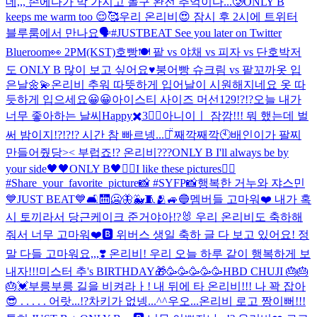
데,,, 손에다가 막 가지고 놀구 완전 추억이다...🥲
ONLY B
keeps me warm too 😌🥰
우리 온리비😍 잠시 후 2시에 트위터
블루룸에서 만나요🗣#JUSTBEAT See you later on Twitter
Blueroom👀 2PM(KST)
호빵🍽 팥 vs 야채 vs 피자 vs 단호박
저
도 ONLY B 많이 보고 싶어요♥️
붕어빵 슈크림 vs 팥
꼬까옷 입
은날🌼💫
온리비 추워 따뜻하게 입어
날이 시원해지네요 옷 따
듯하게 입으세요😀😀
아이스티 사이즈 머선129!?!?
오늘 내가
너무 좋아하는 날씨
Happy✖️3❤️‍🔥
아니이ㅣ 잠깜!!! 뭐 했는데 벌
써 밤이지!?!?!? 시간 참 빠르넹...ㅠ̑̈ 째깍째깍🕙
배인이가 팔찌
만들어줬당>< 부럽죠!? 온리비???
ONLY B I'll always be by
your side🖤
🖤ONLY B🖤
❤️‍🔥I like these pictures❤️‍🔥
#Share_your_favorite_picture📸 #SYFP📸
행복한 거누와 쟈스민
💙
JUST BEAT💙🛋🛗🥶🦋🐳🧵🫂🚙🔵
멤버들 고마워❤️ 내가 혹
시 토끼라서 당근케이크 준거야아!?🐰 우리 온리비도 축하해
줘서 너무 고마워❤️🅱️ 위버스 생일 축하 글 다 보고 있어요! 정
말 다들 고마워요,,,❣️ 온리비! 우리 오늘 하루 같이 행복하게 보
내자!!!
미스터 추's BIRTHDAY🎁
🥳🥳🥳🥳🥳
HBD CHUJI 🎂🎂
🎂💓
부릉부릉 길을 비켜라ㅏ! 내 뒤에 타 온리비!!! 나 꽉 잡아
😎 . . . . . 어랏...!?차키가 없넹...^^
우오...온리비 로고 짱이뻐!!!