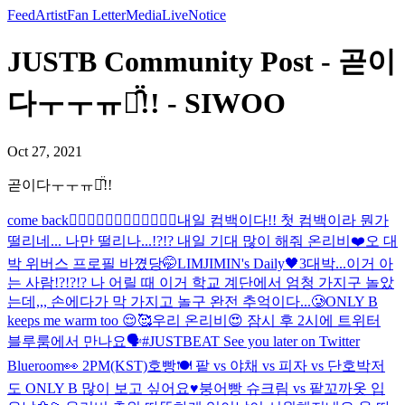
Feed
Artist
Fan Letter
Media
Live
Notice
JUSTB Community Post - 곧이
다ㅜㅜㅠㅠ̑̈!! - SIWOO
Oct 27, 2021
곧이다ㅜㅜㅠㅠ̑̈!!
come back❤️‍🔥❤️‍🔥❤️‍🔥❤️‍🔥❤️‍🔥❤️‍🔥
내일 컴백이다!! 첫 컴백이라 뭔가
떨리네... 나만 떨리나...!?!? 내일 기대 많이 해줘 온리비❤️
오 대
박 위버스 프로필 바꼈당🤭
LIMJIMIN's Daily🖤3
대박...이거 아
는 사람!?!?!? 나 어릴 때 이거 학교 계단에서 엄청 가지구 놀았
는데,,, 손에다가 막 가지고 놀구 완전 추억이다...🥲
ONLY B
keeps me warm too 😌🥰
우리 온리비😍 잠시 후 2시에 트위터
블루룸에서 만나요🗣#JUSTBEAT See you later on Twitter
Blueroom👀 2PM(KST)
호빵🍽 팥 vs 야채 vs 피자 vs 단호박
저
도 ONLY B 많이 보고 싶어요♥️
붕어빵 슈크림 vs 팥
꼬까옷 입