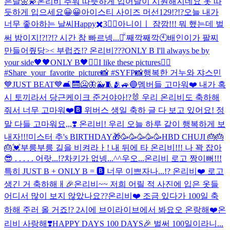
은날🌼💫
온리비 추워 따뜻하게 입어
날이 시원해지네요 옷 따
듯하게 입으세요😀😀
아이스티 사이즈 머선129!?!?
오늘 내가
너무 좋아하는 날씨
Happy✖️3❤️‍🔥
아니이ㅣ 잠깜!!! 뭐 했는데 벌
써 밤이지!?!?!? 시간 참 빠르넹...ㅠ̑̈ 째깍째깍🕙
배인이가 팔찌
만들어줬당>< 부럽죠!? 온리비???
ONLY B I'll always be by
your side🖤
🖤ONLY B🖤
❤️‍🔥I like these pictures❤️‍🔥
#Share_your_favorite_picture📸 #SYFP📸
행복한 거누와 쟈스민
💙
JUST BEAT💙🛋🛗🥶🦋🐳🧵🫂🚙🔵
멤버들 고마워❤️ 내가 혹
시 토끼라서 당근케이크 준거야아!?🐰 우리 온리비도 축하해
줘서 너무 고마워❤️🅱️ 위버스 생일 축하 글 다 보고 있어요! 정
말 다들 고마워요,,,❣️ 온리비! 우리 오늘 하루 같이 행복하게 보
내자!!!
미스터 추's BIRTHDAY🎁
🥳🥳🥳🥳🥳
HBD CHUJI 🎂🎂
🎂💓
부릉부릉 길을 비켜라ㅏ! 내 뒤에 타 온리비!!! 나 꽉 잡아
😎 . . . . . 어랏...!?차키가 없넹...^^
우오...온리비 로고 짱이뻐!!!
특히 JUST B + ONLY B = 🅱️ 너무 이쁘자나...!? 온리비❤️ 로고
생긴 거 축하해ㅐ🎉
온리비~~ 저희 어릴 적 사진에 입은 옷들
어디서 많이 보지 않았나요??
온리비❤️ 조금 있다가 100일 축
하해 주러 올 거죠!? 2시에 브이라이브에서 봐요오 온랑해❤️
온
리비 사랑해❣️
HAPPY DAYS 100 DAYS🎉 벌써 100일이라니...