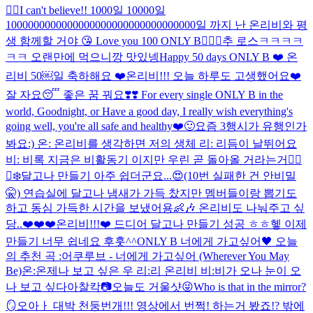
❤️‍🔥I can't believe!! 1000일 10000일
1000000000000000000000000000000000일 까지 난 온리비와 평
생 함께할 거야 😘 Love you 100 ONLY B❤️‍🔥💯
추 로스ㅋㅋㅋㅋ
ㅋㅋ 오랜만에 먹으니깡 맛있넹
Happy 50 days ONLY B ❤️ 온
리비 50￼일 축하해요 ❤️
온리비!!! 오늘 하루도 고생했어요❤️
잘 자요😴 좋은 꿈 꿔요❣️❣️ For every single ONLY B in the
world, Goodnight, or Have a good day, I really wish everything's
going well, you're all safe and healthy❤️🙂
요즘 3행시가 유행인가
봐요:) 온: 온리비를 생각하면 저의 생체 리: 리듬이 날뛰어요
비: 비록 지금은 비활동기 이지만 우린 곧 돌아올 거라는거❤️‍🔥
🐻‍❄️
달고나 만들기 아주 쉽더군요...😍(10번 실패한 건 안비밀
🤫) 연습실에 달고나 냄새가 가득 찼지만 멤버들이랑 뽑기도
하고 동심 가득한 시간을 보냈어용👶🎶 온리비도 나눠주고 싶
당..❤️❤️❤️
온리비!!!❤️ 드디어 달고나 만들기 성공 ㅎㅎ헿 이제
만들기 너무 쉽네요 후훗^^
ONLY B 너에게 가고싶어🖤 오늘
의 추천 곡 :어쿠루브 - 너에게 가고싶어 (Wherever You May
Be)
온:온제나 보고 싶은 우 리:리 온리비 비:비가 오나 눈이 오
나 보고 싶다아
찰칵📷오늘도 거울샷😜Who is that in the mirror?
🪞
오아ㅏ 대박 천둥번개!!! 영상에서 번쩍! 하는거 봤죠!? 밖에