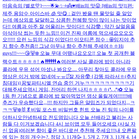
마음속의 [별로💛]~~~🌟💫✨⭐️👼♥️
배in의 맛😛 [배in의 맛]1편:
제주 용암수 아이스바 🧊 맛😋 : 겉만 봤을 땐 물맛일 줄 알았
는데 예상외로 달달하고 상콤한 천혜향 맛이 많이 나는 맛이었
다!! 여름과 아주 잘 어울리는 맛이다!! 식감🤓 : 약간 살얼음을
아삭아삭 씹는 듯한 느낌!! 이건 진짜 여름에 먹으세요오오오
오!!!!! 요런 느낌의 식감 이었다!! 이모티콘 점수 : 🤩
임지야 추
지 향수 추천좀!! 그냥 아무나 향수 추천해 주세여ㅎㅎ
Hi
guys!!!~~~😘🐻‍❄️ 오늘 무대 어땠나요오오!! 오늘 첫 공개한 블
랙수트ㅎㅎㅎㅎ! 🔥🕴🕴🕴🕴🕴🕴🔥
여러분 사실 콜라에 밥이 아니라
콜라에 우유 섞어 마셨나 봐요오.... 아무리 찾아도 콜라에 우유
영상은 이거 밖에 없네여ㅜㅠㅠ̑̈
잘 자유🥸 {강똥 따라서ㅎ(추지
침대임)}
꿈빛파티시엘 연습 중인 거누ㅋㅋㅋㅋㅋㅋㅋㅋㅋ기
대해주세요
역시 게임, 잔머리 하면 나지ㅎㅎㅎㅎ(❛◡❛)✿ 오늘
1등 한 기념으로 콜라에 밥 말아먹었던 영상 올릴게여!!!!!!
배
추즈가 우승했다요,,,!!! 하지만 그들은 얄밉즈가 되었다지,,,ㅋ
ㅋㅋ🐻‍❄️🐰🥬
비밀 포스트 비밀번호 힌트 오늘 진 팀의 나이를
더하시오
안녕하세요 전도염입니다 오늘 선배라고 불리는 사
람들 다 이겨보겠습니다 4시 브이앱 모두 들어오세요 (사실 자
신 없음)
여러분 향이 좋은 바디로션 추천해 주세요!!!
내 오른팔
에 있는 점의 개수는?. 정답 3. 11개🥳 1. 5개 2. 7개 3. 11개 4. 14