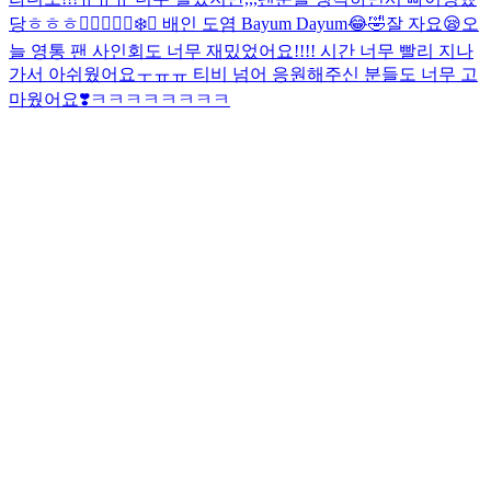
당ㅎㅎㅎ❤️‍🔥❤️‍🔥
🐻‍❄️🐶 배인 도염 Bayum Dayum😂🤣
잘 자요😪
오
늘 영통 팬 사인회도 너무 재밌었어요!!!! 시간 너무 빨리 지나
가서 아쉬웠어요ㅜㅠㅠ 티비 넘어 응원해주신 분들도 너무 고
마웠어요❣️
ㅋㅋㅋㅋㅋㅋㅋㅋ