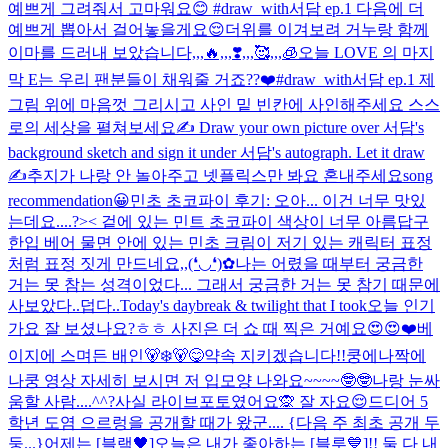
예쁘게 그려줘서 고마워요😊 #draw_with서담 ep.1 다음에 더
예쁘게 뽑아서 걸어놓을게요😌
더위를 이겨보려 거누랑 함께
이마를 드러내 보았습니다,,,🔥,,,❣️,,,🥰,,,🧊
오늘 LOVE 의 마지
막 E는 우리 팬분들이 채워줄 거죠??❤️
#draw_with서담 ep.1 제
그림 위에 마음껏 그리시고 사인 밑 빈칸에 사인해주세요 스스
로의 세상을 펼쳐보세요✍️ Draw your own picture over 서담's
background sketch and sign it under 서담's autograph. Let it draw
✍️
추지가 나랑 안 놀아주고 넷플릭스만 봐요 혼내주세요
song
recommendation😀
민초 초코파이 후기: 오아... 이건 너무 맛있
는데요....?>< 겉에 있는 민트 초코파이 색상이 너무 아름답구
한입 베어 물면 안에 있는 민초 크림이 저기 있는 캐릭터 표정
처럼 표정 짓게 만드네요,,(❛◡❛)✿
나는 어렸을 때부터 궁금한
거는 못 참는 성격이었다... 그래서 궁금한 거는 못 참기 때문에
사보았다..
덥다..
Today's daybreak & twilight that I took
오늘 인기
가요 잘 보셨나요?ㅎㅎ 사진은 더 쇼 때 찍은 거예요😍😍❤️
베
이지에 스며든 배인🐻‍❄️🐻😋
약속 지키겠습니다!!
쿵에나짝에
나쿵 영상 자세히 보시면 저 입모양 나와요~~~~🤓🤓
나랑 눈싸
움할 사람....^^?
사실 라이브포토였어요🙊 잘 자요😌
드디어 5
학년 도염 으르렁을 공개할 때가 왔군.... {다음 주 최초 공개 두
둥...}
어제는 [블랙🖤]오늘은 내가 좋아하는 [블루💙]!! 둘 다 내