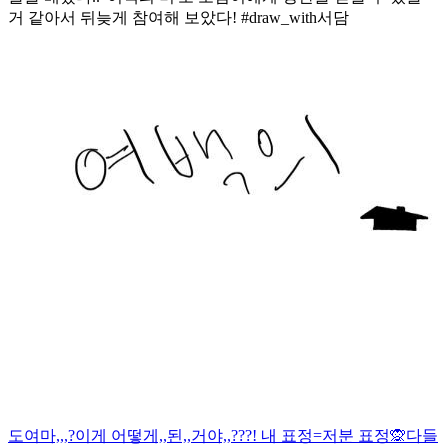
거 같아서 뒤늦게 참여해 보았다! #draw_with서담
도여마,,,?이게 어떻게,,된,,거야,,???! 내 표정=저분 표정🙊
다들