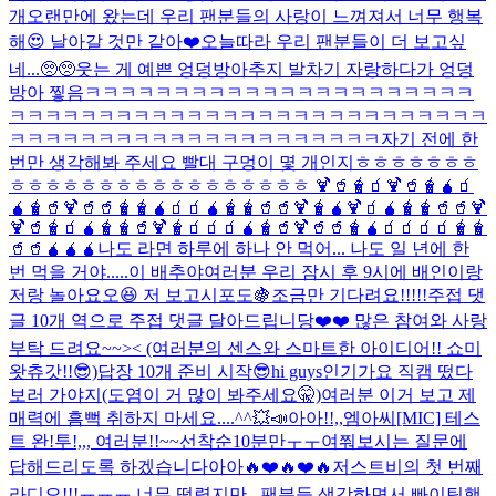
개
오랜만에 왔는데 우리 팬분들의 사랑이 느껴져서 너무 행복
해😍 날아갈 것만 같아❤️
오늘따라 우리 팬분들이 더 보고싶
네...🥺🥺
웃는 게 예쁜 엉덩방아
추지 발차기 자랑하다가 엉덩
방아 찧음ㅋㅋㅋㅋㅋㅋㅋㅋㅋㅋㅋㅋㅋㅋㅋㅋㅋㅋㅋㅋㅋㅋ
ㅋㅋㅋㅋㅋㅋㅋㅋㅋㅋㅋㅋㅋㅋㅋㅋㅋㅋㅋㅋㅋㅋㅋㅋㅋㅋㅋ
ㅋㅋㅋㅋㅋㅋㅋㅋㅋㅋㅋㅋㅋㅋㅋㅋㅋㅋㅋㅋㅋ
자기 전에 한
번만 생각해봐 주세요 빨대 구멍이 몇 개인지ㅎㅎㅎㅎㅎㅎㅎ
ㅎㅎㅎㅎㅎㅎㅎㅎㅎㅎㅎㅎㅎㅎㅎㅎㅎ 🍹🥤🧋🧃🍹🥤🧋🧉🧃
🧉🧋🥤🍹🥤🥤🧋🧋🧉🧃🧃🧉🧋🧋🥤🥤🍹🧋🧉🍹🧃🧉🧋🧋🥤🥤🍹
🍹🥤🧋🧃🧉🧋🧋🥤🍹🧋🧃🧃🧃🧉🧋🥤🍹🥤🥤🧋🧉🧃🧃🧃🧃🧋🧋
🥤🥤🧉🧉🧉
나도 라면 하루에 하나 안 먹어... 나도 일 년에 한
번 먹을 거야.....이 배추야
여러분 우리 잠시 후 9시에 배인이랑
저랑 놀아요오😆 저 보고시포도🍇조금만 기다려요!!!!!
주접 댓
글 10개 역으로 주접 댓글 달아드립니당❤️❤️ 많은 참여와 사랑
부탁 드려요~~>< (여러분의 센스와 스마트한 아이디어!! 쇼미
왓츄갓!!😎)
답장 10개 준비 시작😎
hi guys
인기가요 직캠 떴다
보러 가야지(도염이 거 많이 봐주세요🤫)
여러분 이거 보고 제
매력에 흠뻑 취하지 마세요....^^
💥📣아아!!,,엠아씨[MIC] 테스
트 완!투!,,, 여러분!!~~선착순10분만ㅜㅜ여쭤보시는 질문에
답해드리도록 하겠습니다아아🔥❤️🔥❤️🔥
저스트비의 첫 번째
라디오!!!ㅠㅠㅠ 너무 떨렸지만,,,팬분들 생각하면서 빠이팅했