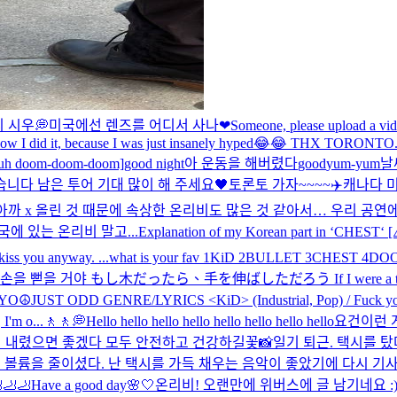
 시우💭
미국에선 렌즈를 어디서 사나
❤
Someone, please upload a vide
w I did it, because I was just insanely hyped😂😂 THX TORONTO.
guluh doom-doom-doom]
good night
아 운동을 해버렸다
good
yum-yum
날
니다 남은 투어 기대 많이 해 주세요🖤
토론토 가자~~~~✈️
캐나다 미
 아까 x 올린 것 때문에 속상한 온리비도 많은 것 같아서… 우리 
에 있는 온리비 말고...
Explanation of my Korean part in ‘CHEST‘ [⚠
 kiss you anyway. ...
what is your fav 1KiD 2BULLET 3CHEST 4DO
가 나무라면 손을 뻗을 거야 もし木だったら、手を伸ばしただろう If I were a tre
YO☮️
JUST ODD GENRE/LYRICS <KiD> (Industrial, Pop) / Fuck you I’
 I'm o...
🚶🚶💭
Hello hello hello hello hello hello hello hello
요건
이런 
이 내렸으면 좋겠다 모두 안전하고 건강하길
꽃📸
일기 퇴근. 택시를 
시 볼륨을 줄이셨다. 난 택시를 가득 채우는 음악이 좋았기에 다시 
🦶🦶
Have a good day🌸🤍
온리비! 오랜만에 위버스에 글 남기네요 :