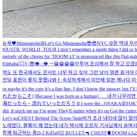
뉴욕🖤
Minneapolis☮️
Let’s Go Minneapolis😎😎
NYC ☮️
잘 먹네 우리
#JUSTB_WORLD_TOUR I don’t remember a single thing I did or ho
melody of the chorus for ‘DOOM x3’ is pronounced like this [bal-
Elphaba
🇨🇦 😎
👁️. .👁️ ㅡ
😁😁😁😁💛
투어 조심해서 잘 하고 오겠습
역도 또 한국에서도 콘서트 너무 하고 싶어 그런 날이 얼른 올거야
전달 표현이 좋지 못했나봐ㅏ 속상하게해서 미안해 일본 캐나다 미국
or maybe it’s the cure it’s a fine line. I don’t know the answer, but I’ll
れたからこそ] [Because I was born as a human] . . . 내
海だったら、流れていっただろう If I were the...
OSAKA☮️
TOK
did, It stuck me up I’m gone They'll stutter when it's on Got the cutter,
Let’s go
CHEST Behind The Scene
-5min
비가 조금 내리네 많이 많
노래였다. 볼륨이 꽤 컸는데 내가 택시에 오르자 기사님께서 슬며
함께 퇴근하는 중
D-2 KiD👶🏻 BULLET🔫 CHEST🫀DOOM x3🦶