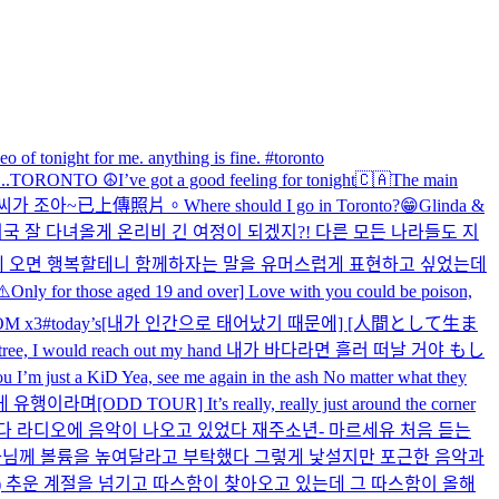
o of tonight for me. anything is fine. #toronto
..
TORONTO ☮️
I’ve got a good feeling for tonight🇨🇦
The main
씨가 조아~
已上傳照片。
Where should I go in Toronto?😁
Glinda &
국 잘 다녀올게 온리비 긴 여정이 되겠지?! 다른 모든 나라들도 지
공연에 오면 행복할테니 함께하자는 말을 유머스럽게 표현하고 싶었는데
️Only for those aged 19 and over] Love with you could be poison,
OM x3
#today’s
[내가 인간으로 태어났기 때문에] [人間として生ま
e, I would reach out my hand 내가 바다라면 흘러 떠날 거야 もし
m just a KiD Yea, see me again in the ash No matter what they
게 유행이라며
[ODD TOUR] It’s really, really just around the corner
탔다 라디오에 음악이 나오고 있었다 재주소년- 마르세유 처음 듣는
기사님께 볼륨을 높여달라고 부탁했다 그렇게 낯설지만 포근한 음악과
) 추운 계절을 넘기고 따스함이 찾아오고 있는데 그 따스함이 올해