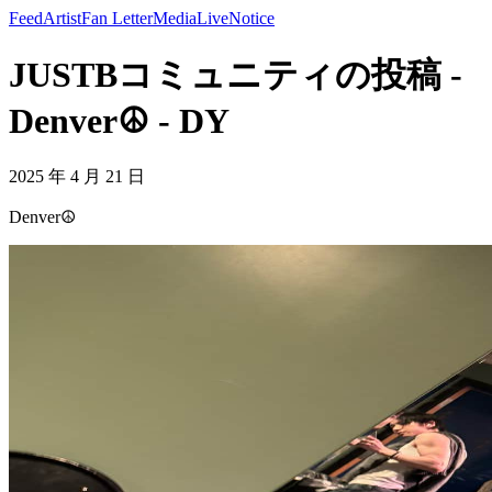
Feed
Artist
Fan Letter
Media
Live
Notice
JUSTBコミュニティの投稿 -
Denver☮️ - DY
2025 年 4 月 21 日
Denver☮️