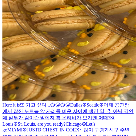
Here it is
또 가고 싶다...🙃🥲🙃🥲
Dallas☮️
Seattle☮️
어제 공연장
에서 잠깐 노트북 앞 자리를 비운 사이에 생긴 일. 추 아님 김인
데 말투가 김이란 말이지 흠 온리비가 보기엔 어때?
St.
Louis☮️
St. Louis, are you ready?
Chicago☮️
Let’s
go
MIAMI☮️
JUSTB CHEST IN COEX~ 많이 구경가시구 주변