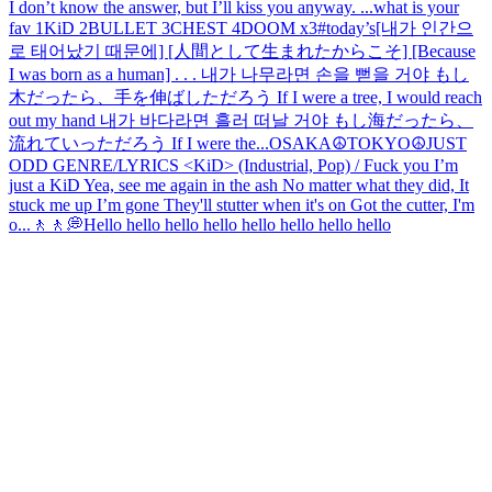
I don’t know the answer, but I’ll kiss you anyway. ...
what is your
fav 1KiD 2BULLET 3CHEST 4DOOM x3
#today’s
[내가 인간으
로 태어났기 때문에] [人間として生まれたからこそ] [Because
I was born as a human] . . . 내가 나무라면 손을 뻗을 거야 もし
木だったら、手を伸ばしただろう If I were a tree, I would reach
out my hand 내가 바다라면 흘러 떠날 거야 もし海だったら、
流れていっただろう If I were the...
OSAKA☮️
TOKYO☮️
JUST
ODD GENRE/LYRICS <KiD> (Industrial, Pop) / Fuck you I’m
just a KiD Yea, see me again in the ash No matter what they did, It
stuck me up I’m gone They'll stutter when it's on Got the cutter, I'm
o...
🚶🚶💭
Hello hello hello hello hello hello hello hello