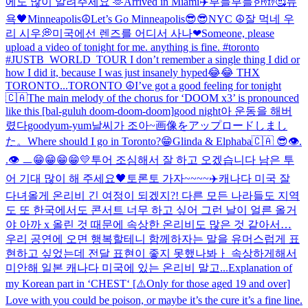
에도 많이 알려주세요 🫶
Arrived in Miami✈️
부들부들한🤲🥰
뉴
욕🖤
Minneapolis☮️
Let’s Go Minneapolis😎😎
NYC ☮️
잘 먹네 우
리 시우💭
미국에선 렌즈를 어디서 사나
❤
Someone, please
upload a video of tonight for me. anything is fine. #toronto
#JUSTB_WORLD_TOUR I don’t remember a single thing I did or
how I did it, because I was just insanely hyped😂😂 THX
TORONTO...
TORONTO ☮️
I’ve got a good feeling for tonight
🇨🇦
The main melody of the chorus for ‘DOOM x3’ is pronounced
like this [bal-guluh doom-doom-doom]
good night
아 운동을 해버
렸다
good
yum-yum
날씨가 조아~
画像をアップロードしまし
た。
Where should I go in Toronto?😁
Glinda & Elphaba
🇨🇦 😎
👁️.
.👁️ ㅡ
😁😁😁😁💛
투어 조심해서 잘 하고 오겠습니다 남은 투
어 기대 많이 해 주세요🖤
토론토 가자~~~~✈️
캐나다 미국 잘
다녀올게 온리비 긴 여정이 되겠지?! 다른 모든 나라들도 지역
도 또 한국에서도 콘서트 너무 하고 싶어 그런 날이 얼른 올거
야 아까 x 올린 것 때문에 속상한 온리비도 많은 것 같아서…
우리 공연에 오면 행복할테니 함께하자는 말을 유머스럽게 표
현하고 싶었는데 전달 표현이 좋지 못했나봐ㅏ 속상하게해서
미안해 일본 캐나다 미국에 있는 온리비 말고...
Explanation of
my Korean part in ‘CHEST‘ [⚠️Only for those aged 19 and over]
Love with you could be poison, or maybe it’s the cure it’s a fine line.