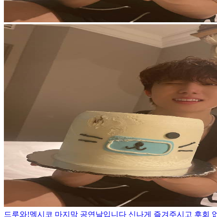
드루와!
멕시코 마지막 공연날입니다 신나게 즐겨주시고 후회 