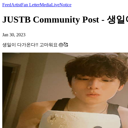
Feed
Artist
Fan Letter
Media
Live
Notice
JUSTB Community Post - 
Jan 30, 2023
생일이 다가온다!! 고마워요 🎂🥰