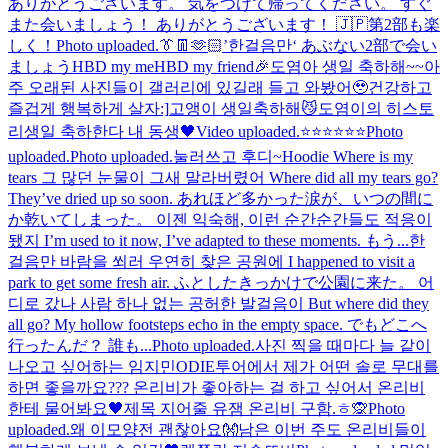
ありがとうございます。 気をつけて帰ってください。 すぐ
また会いましょう！ ありがとうございます！ 🇯🇵
第2部も楽
しく！
Photo uploaded.
👔👖🫶🏻
’한걸음만‘ あぶない
2部で会い
ましょう
HBD my me
HBD my friend🎉
도염아 생일 축하해~~아
주 오래된 사진들이 갤러리에 있길래 들고 와봤어🥹건강하고
즐겁게 행복하게 살자:]
고앵이 생일축하해😼
도염이의 히스토
리
생일 축하한다 내 동생🖤
Video uploaded.
⭐⭐⭐⭐⭐⭐
Photo
uploaded.
Photo uploaded.
눌러쓰고 후디~
Hoodie Where is my
tears 그 많던 눈물이 그새 말라버렸어 Where did all my tears go?
They’ve dried up so soon. あれほど多かった涙が、いつの間に
か乾いてしまった。 이젠 익숙해, 이런 순간순간들도 적응이
됐지 I’m used to it now, I’ve adapted to these moments. もう...
한
걸음만 바람을 쐬러 우연히 찾은 공원에 I happened to visit a
park to get some fresh air. ふとしたきっかけで公園に来た。 어
디로 갔나 사람 하나 없는 공허한 발걸음이 But where did they
all go? My hollow footsteps echo in the empty space. でもどこへ
行ったんだ？ 誰も...
Photo uploaded.
사진 찍을 때마다 늘 같이
나오고 싶어하는 임지민
ODIE
투어에서 제가 어떤 솔로 무대를
하면 좋을까요??? 온리비가 좋아하는 걸 하고 싶어서 온리비
한테 물어봐요🖤
제목 지어줄 유잼 온리비 구함.ㅎ
🙊
Photo
uploaded.
왜 이모양
전 괜찮아요👐
남은 이번 주도 온리비들이