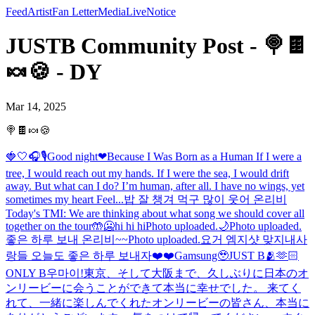
Feed
Artist
Fan Letter
Media
Live
Notice
JUSTB Community Post - 🍭🍫
🍬🍪 - DY
Mar 14, 2025
🍭🍫🍬🍪
🍓🤍
🎧🎙️
Good night❤
Because I Was Born as a Human If I were a
tree, I would reach out my hands. If I were the sea, I would drift
away. But what can I do? I’m human, after all. I have no wings, yet
sometimes my heart Feel...
밥 잘 챙겨 먹구 많이 웃어 온리비
Today's TMI: We are thinking about what song we should cover all
together on the tour🤲
🥶hi hi hi
Photo uploaded.
🌙
Photo uploaded.
좋은 하루 보내 온리비~~
Photo uploaded.
요거 엠지샷 맞지
내사
랑들 오늘도 좋은 하루 보내자❤️❤️
Gamsung🥹
JUST B🫂🫶🏻
ONLY B
우마이!
東京、そして大阪まで、久しぶりに日本のオ
ンリービーに会うことができて本当に幸せでした。 来てく
れて、一緒に楽しんでくれたオンリービーの皆さん、本当に