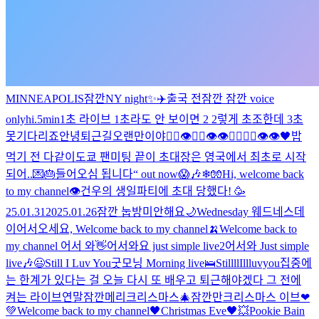
MINNEAPOLIS
잠깐
NY night✨
✈️
출국 전
잠깐 잠깐 voice
only
hi
.
5min
1초 라이브 1초라도 안 보이면 2 2렇게 초조한데 3초
못기다리죠
안녕
퇴근길
오랜만이야
🖐🏻👁🖐🏻👁👁🖐🏻🖐🏻👁👁
🖤
밥
먹기 전 다같이
도쿄 팬미팅 끝
이 초대장은 영국에서 최초로 시작
되어..💌🎂
들어오심 됩니다
“ out now
😱🎶
❄🧤
Hi, welcome back
to my channel👁️
건우의 생일파티에 초대 당했다! 🥳
25.01.31
2025.01.26
잠깐 눕방
미안해요
🌙
Wednesday 웨드네스데
이
어서오세요, Welcome back to my channel🍌
Welcome back to
my channel 어서 와👋
어서와요 just simple live2
어서와 Just simple
live🎶
😃
Still I Luv You
굿모닝 Morning live🛌
StillllIllluvyou
집중에
는 한계가 있다는 걸 오늘 다시 또 배우고 퇴근해야겠다 그 전에
켜는 라이브
연말
잠깐
메리크리스마스
🎄잠깐만
크리스마스 이브❤
💚
Welcome back to my channel🖤
Christmas Eve🖤
💥
Pookie Bain