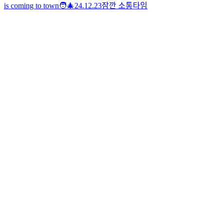
is coming to town🧑‍🎄
24.12.23
잠깐 소통타임