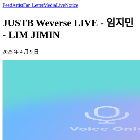
Feed
Artist
Fan Letter
Media
Live
Notice
JUSTB Weverse LIVE - 임지민
- LIM JIMIN
2025 年 4 月 9 日