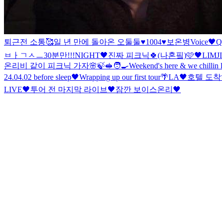
퇴근전 소통🥰
일 년 만에 돌아온 오둘둘
♥️1004♥️
보온병
Voice🖤
Q
ㅂㅏㄱㅅㅡ
30분만!!!
NIGHT🖤
진짜 피크닉🍀(나혼핔)🩷
🖤LIMJ
온리비 같이 피크닉 가자🌸🍃🥪🧑‍🍳
Weekend's here & we chillin
24.04.02 before sleep
🖤
Wrapping up our first tour
🌴
LA🖤
호텔 도착
LIVE🖤
투어 전 마지막 라이브🖤
잠깐 보이스온리🖤