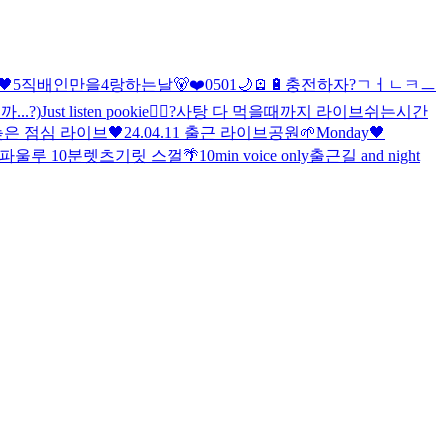
🖤
5직배인만을4랑하는날🐻❤️
0501🌙
🪫🔋충전하자
?
ㄱㅓㄴㅋㅡ
..?)
Just listen pookie🧙‍♂️?
사탕 다 먹을때까지 라이브
쉬는시간
늦은 점심 라이브🖤
24.04.11 출근 라이브
공원🌱
Monday🖤
 상파울루 10분
렛츠기릿 스껄
🌴
10min voice only
출근길 and night