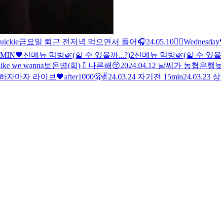
uickie
금요일 퇴근 전
저녁 먹으면서 들어🎧
24.05.10
🖐🏻
Wednesday
IMIN🖤
신메뉴 먹방🌿(할 수 있을까...?)2
신메뉴 먹방🌿(할 수 있을까.
 like we wanna
보온병(희)🍼
나른해😚
2024.04.12 날씨가 농협은행
하자마자 라이브🖤
after
1000🫢✌️
24.03.24 자기전 15min
24.03.23