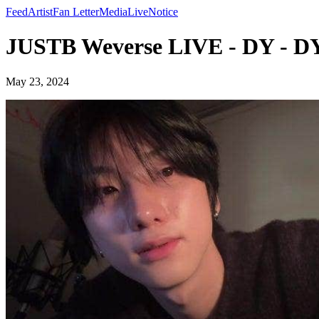
Feed
Artist
Fan Letter
Media
Live
Notice
JUSTB Weverse LIVE - DY - D
May 23, 2024