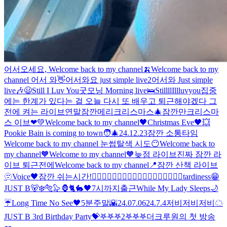
어서오세요, Welcome back to my channel🍌
Welcome back to my
channel 어서 와👋
어서와요 just simple live2
어서와 Just simple
live🎶
😃
Still I Luv You
굿모닝 Morning live🛌
StillllIllluvyou
집중
에는 한계가 있다는 걸 오늘 다시 또 배우고 퇴근해야겠다 그
전에 켜는 라이브
연말
잠깐
메리크리스마스
🎄잠깐만
크리스마
스 이브❤💚
Welcome back to my channel🖤
Christmas Eve🖤
💥
Pookie Bain is coming to town🧑‍🎄
24.12.23
잠깐 소통타임
Welcome back to my channel 눈썹탈색 시도😶
Welcome back to
my channel🧡
Welcome to my channel🧡
늦점 라이브
진짜 잠깐 라
이브 퇴근전에
Welcome back to my channel📍
잠깐 산책 라이브
🫥
Voice🖤
잠깐 쉬는시간!
🧙‍♂️🧙‍♂️🧙‍♂️🧙‍♂️🧙‍♂️🧙‍♂️🧙‍♂️🧙‍♂️🧙‍♂️
tardiness😁
JUST B🐻‍❄️🐅🦭🦍🐈🐇
🖤
7시까지
출근
While My Lady Sleeps🌙
☔
Long Time No See🖤
5분
주말🌇
24.07.06
24.7.4
저비저비저비
☁
JUST B 3rd Birthday Party💝
𖤐𖤐𖤐2
𖤐𖤐𖤐
더크루원의 첫 방송