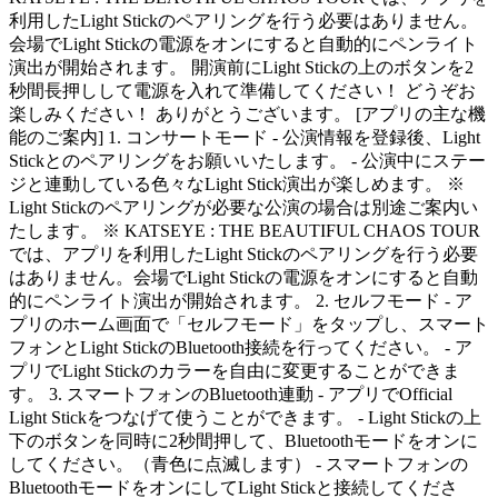
利用したLight Stickのペアリングを行う必要はありません。
会場でLight Stickの電源をオンにすると自動的にペンライト
演出が開始されます。 開演前にLight Stickの上のボタンを2
秒間長押しして電源を入れて準備してください！ どうぞお
楽しみください！ ありがとうございます。 [アプリの主な機
能のご案内] 1. コンサートモード - 公演情報を登録後、Light
Stickとのペアリングをお願いいたします。 - 公演中にステー
ジと連動している色々なLight Stick演出が楽しめます。 ※
Light Stickのペアリングが必要な公演の場合は別途ご案内い
たします。 ※ KATSEYE : THE BEAUTIFUL CHAOS TOUR
では、アプリを利用したLight Stickのペアリングを行う必要
はありません。会場でLight Stickの電源をオンにすると自動
的にペンライト演出が開始されます。 2. セルフモード - ア
プリのホーム画面で「セルフモード」をタップし、スマート
フォンとLight StickのBluetooth接続を行ってください。 - ア
プリでLight Stickのカラーを自由に変更することができま
す。 3. スマートフォンのBluetooth連動 - アプリでOfficial
Light Stickをつなげて使うことができます。 - Light Stickの上
下のボタンを同時に2秒間押して、Bluetoothモードをオンに
してください。（青色に点滅します） - スマートフォンの
BluetoothモードをオンにしてLight Stickと接続してくださ