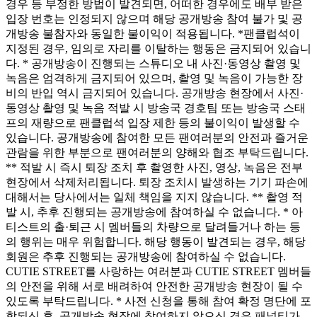
경우 등 부정한 방법이 발견되면, 어떠한 경우에도 배부 받은
입장 번호는 인정되지 않으며 해당 공개방송 참여 불가 및 공
개방송 불참자와 동일한 불이익이 적용됩니다. *팬클럽석이
지정된 경우, 임의로 자리를 이탈하는 행동은 금지되어 있습니
다. * 공개방송이 진행되는 스튜디오 내 사진·동영상 촬영 및
녹음은 엄격하게 금지되어 있으며, 촬영 및 녹음이 가능한 장
비의 반입 역시 금지되어 있습니다. 공개방송 현장에서 사진·
동영상 촬영 및 녹음 적발 시 방송국 경호팀 또는 방송국 스태
프의 재량으로 팬클럽석 입장 제한 등의 불이익이 발생할 수
있습니다. 공개방송에 참여한 모든 팬여러분의 안전과 즐거운
관람을 위한 부분으로 팬여러분의 양해와 협조 부탁드립니다.
** 적발 시 즉시 퇴장 조치 후 촬영한 사진, 영상, 녹음은 전부
현장에서 삭제처리됩니다. 퇴장 조치시 발생하는 기기 파손에
대해서는 당사에서는 일체 책임을 지지 않습니다. ** 촬영 적
발 시, 추후 진행되는 공개방송에 참여하실 수 없습니다. * 아
티스트의 출·퇴근 시 멤버들의 차량으로 달려들거나 하는 등
의 행위는 매우 위험합니다. 해당 행동이 발견되는 경우, 해당
회원은 추후 진행되는 공개방송에 참여하실 수 없습니다.
CUTIE STREET를 사랑하는 여러분과 CUTIE STREET 멤버들
의 안전을 위해 서로 배려하여 안전한 공개방송 현장이 될 수
있도록 부탁드립니다. * 사전 신청을 통해 참여 확정 명단에 포
함되신 후, 공개방송 현장에 참여하지 않으신 경우 패널티가