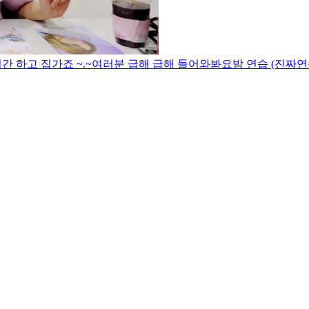
 하고 집가죠 ~.~
여러분 급해 급해 들어와봐요
밤 연습 (진짜