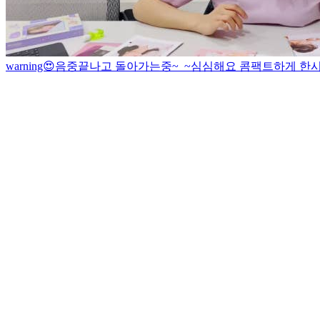
warning😍
음중끝나고 돌아가는중~_~
심심해요 콤팩트하게 한시간