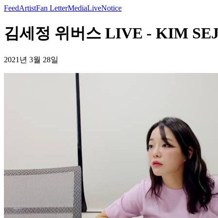
Feed
Artist
Fan Letter
Media
Live
Notice
김세정 위버스 LIVE - KIM SE
2021년 3월 28일