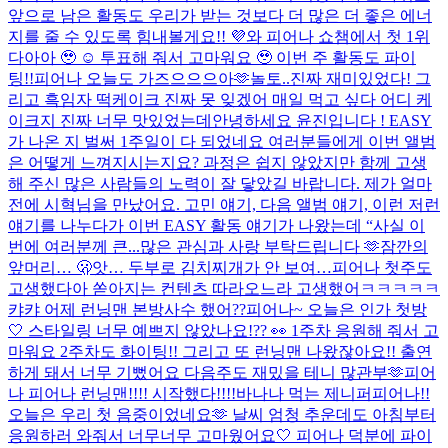
앞으로 남은 활동도 우리가 받는 것보다 더 많은 더 좋은 에너
지를 줄 수 있도록 힘내볼게요!! 💜
와 피어나 쇼챔에서 첫 1위
다아아 🥹 ☺️ 투표해 줘서 고마워요 🥹 이번 주 활동도 파이
팅!!
피어나 오늘도 가즈으으으아🫶
놀토..진짜 재미있었다! 그
리고 흑임자 떡케이크 진짜 못 잊겠어 매일 먹고 싶다 어디 케
이크지 진짜 너무 맛있었는데
안녕하세요 윤진입니다 ! EASY
가 나온 지 벌써 1주일이 다 되었네요 여러분들에게 이번 앨범
은 어떻게 느껴지시는지요? 과정은 쉽지 않았지만 함께 고생
해 주신 많은 사람들의 노력이 잘 닿았길 바랍니다. 제가 얼마
전에 시혁님을 만났어요. 고민 얘기, 다음 앨범 얘기, 이런 저런
얘기를 나누다가 이번 EASY 활동 얘기가 나왔는데 “사실 이
번에 여러분께 큰...
많은 관심과 사랑 부탁드립니다 🫶
잠깐의
앞머리… 🫢
앗… 두부로 김치찌개가 안 보여…
피어나 첫주도
고생했다아 쏟아지는 컨텐츠 따라오느라 고생했어ㅋㅋㅋㅋㅋ
캬캬 어제 런닝맨 본방사수 했어??
피어나~ 오늘은 인가 첫방
🤍​ 스타일링 너무 예쁘지 않았나요!?? 👀​ 1주차 응원해 줘서 고
마워요 2주차도 화이팅!! 그리고 또 런닝맨 나왔잖아요!! 출연
하게 돼서 너무 기뻤어요 다음주도 재밌을 테니 많관부🫶​
피어
나 피어나 런닝맨!!!! 시작했다!!!!
바나나 먹는 제니퍼
피어나!!
오늘은 우리 첫 음중이었네요🫶 날씨 엄청 추운데도 아침부터
응원하러 와줘서 너무너무 고마웠어요🤍 피어나 덕분에 파이