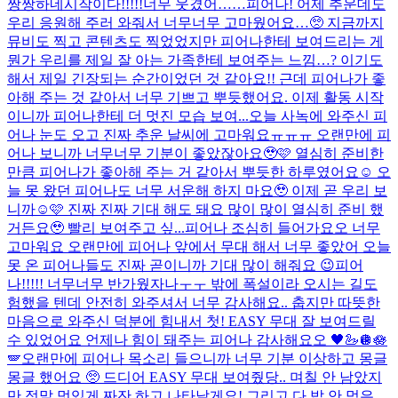
짱짱하네
시작이다!!!!!
너무 웃겼어……
피어나! 어제 추운데도
우리 응원해 주러 와줘서 너무너무 고마웠어요…🥺 지금까지
뮤비도 찍고 콘텐츠도 찍었었지만 피어나한테 보여드리는 게
뭔가 우리를 제일 잘 아는 가족한테 보여주는 느낌…? 이기도
해서 제일 긴장되는 순간이었던 것 같아요!! 근데 피어나가 좋
아해 주는 것 같아서 너무 기쁘고 뿌듯했어요. 이제 활동 시작
이니까 피어나한테 더 멋진 모습 보여...
오늘 사녹에 와주신 피
어나 눈도 오고 진짜 추운 날씨에 고마워요ㅠㅠㅠ 오랜만에 피
어나 보니까 너무너무 기분이 좋았잖아요🥹🩷 열심히 준비한
만큼 피어나가 좋아해 주는 거 같아서 뿌듯한 하루였어요☺️ 오
늘 못 왔던 피어나도 너무 서운해 하지 마요🥹 이제 곧 우리 보
니까☺️🩷 진짜 진짜 기대 해도 돼요 많이 많이 열심히 준비 했
거든요🥹 빨리 보여주고 싶...
피어나 조심히 들어가요오 너무
고마워요 오랜만에 피어나 앞에서 무대 해서 너무 좋았어 오늘
못 온 피어나들도 진짜 곧이니까 기대 많이 해줘요 😉​
피어
나!!!!! 너무너무 반가웠자나ㅜㅜ 밖에 폭설이라 오시는 길도
험했을 텐데 안전히 와주셔서 너무 감사해요.. 춥지만 따뜻한
마음으로 와주신 덕분에 힘내서 첫! EASY 무대 잘 보여드릴
수 있었어요 언제나 힘이 돼주는 피어나 감사해요오 🖤🦢🪩🪷
🪽
오랜만에 피어나 목소리 들으니까 너무 기분 이상하고 몽글
몽글 했어요 🥺 드디어 EASY 무대 보여줬당.. 며칠 안 남았지
만 정말 멋있게 짜잔 하고 나타날게요! 그리고 다 밥 안 먹은