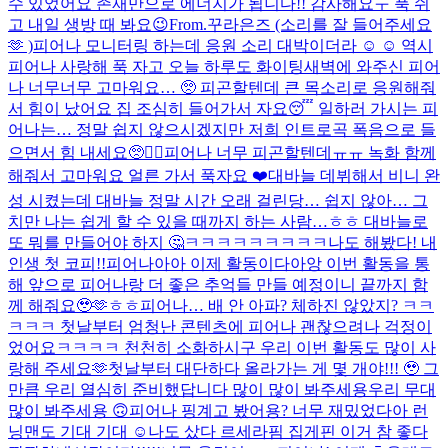
수 있었어요 존재만으로 에너지가 됩니다!! 감사해요ㅜ 푹 쉬
고 내일 생방 때 봐요😉
From.꾸라은즈 (소리를 잘 들어주세요
🫶 )
피어나 모니터링 하는데 응원 소리 대박이더라 ☺️ ☺️ 역시
피어나 사랑해 푹 자고 오늘 하루도 화이팅
새벽에 와주신 피어
나 너무너무 고마워요… 🥺 피곤할텐데 큰 목소리로 응원해줘
서 힘이 났어요 집 조심히 들어가서 자요😴 일하러 가시는 피
어나는… 정말 쉽지 않으시겠지만 저희 인트로곡 폭음으로 들
으면서 힘 내세요🥺❤️‍🔥
피어나 너무 피곤할텐데ㅠㅠ 녹화 함께
해줘서 고마워요 얼른 가서 푹자요 ❤️
대바늘 데뷔해서 비니 완
성 시켰는데 대바늘 정말 시간 오래 걸린당… 쉽지 않아… 그
치만 나는 쉽게 할 수 있을 때까지 하는 사람…ㅎㅎ 대바늘로
또 뭐를 만들어야 하지 🤔
ㅋㅋㅋㅋㅋㅋㅋㅋㅋ나도 해봤다! 내
인생 첫 코피!!
피어나아아 이제 활동이다아앙 이번 활동을 통
해 앞으로 피어나랑 더 좋은 추억들 만들 예정이니 끝까지 함
께 해줘요🥹🫶ㅎㅎ
피어나… 배 안 아파? 체하진 않았지? ㅋㅋ
ㅋㅋㅋ 첫날부터 엄청난 콘텐츠에 피어나 괜찮으려나 걱정이
었어요ㅋㅋㅋㅋ 천천히 소화하시구 우리 이번 활동도 많이 사
랑해 주세요🫶
첫날부터 대단하다 올라가는 게 몇 개야!!! 🥹 그
만큼 우리 열심히 준비했답니다 많이 많이 봐주세용
우리 무대
많이 봐주세용 🙃
피어나 핑계고 봤어용? 너무 재밌었다아 런
닝맨도 기대 기대 ☺️
나도 샀다 르세라핌 집게핀 이거 참 좋다