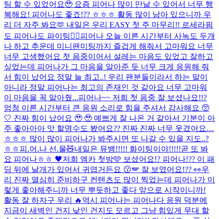
팅 할 수 있었어요🥹 요즘 피어나 많이 만날 수 있어서 너무 행
복해요! 피어나도 좋죠!?? ㅎㅎㅎ 활동 많이 남아 있으니까 우
리 더 자주 봐요🫶 내일은 우리 EASY 첫 주 마무리!! 르세라핌
도 피어나도 파이팅❤️‍🔥
피어나 오늘 이른 시간부터 사녹도 두개
나 하고 추운데 미니팬미팅까지 즐겁게 해줘서 고마워요 너무
너무 고생했어요 첫 음중이어서 설레는 마음도 있었고 잘하고
싶었는데 피어나가 그 마음을 알아준 듯 너무 크게 응원해 줘
서 힘이 났어요 정말 늘 최고..! 우리 팬분들이라서 하는 말이
아니라 정말 피어나는 최고의 존재인 것 같아요 너무 고마워
이 마음을 꼭 알아줬...
피어나~~ 저희 첫 음중 잘 보셨나요!!?
엄청 이른 시간부터 큰 응원 소리로 힘을 주셔서 감사해요 🥺
🤍 진짜 힘이 났어요 🥹 🥹 예쁘게 잘 나온 거 같아서 기분이 아
주 좋아아아 앗 할명수도 봤어요?? 진짜 진짜 너무 웃겼어요…
ㅎㅎㅎ 많이 많이 피어나가 봐주시면 또 나갈 수 있을 지도..?
ㅎㅎ
피.어.나 선.물🧸
내일은 뮤뱅!!!!! 화이팅이야!!!!!
곧 또 봐
요 피어나ㅎㅎ 🖤
저희 엠카 첫방🩵 보셨어요!? 피어나!?? 이 패
딩 뒤에 날개가 있어서 귀엽거든요 😗​🪽 잘 보였어요!?? 👀​
우
리 진짜 열심히 준비하구 컨텐츠도 많이 찍었는데 피어나가 이
렇게 좋아해주니까 너무 뿌듯하고 좋다 앞으로 시작이니까!
활동 잘 하자구 우리 🔥
역시 피어나는 피어나다 응원 덕분에
지금이 새벽인 건지 낮인 건지도 모르고 그냥 힘있게 무대 할