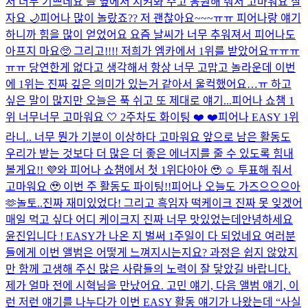
서 너무 기쁘네요 늘 옆에서 지켜봐 주고 응원해 줘서 고마워요 잘
자요 🌙
피어나 많이 놀랐죠?? 저 괜찮아요~~~ㅠㅠ 피어나랑 얘기
하니까 힘을 많이 얻었어요 요즘 날씨가 너무 추워져서 피어나도
아프지 마요🥺 그리고!!!! 저희가 엠카에서 1위를 받았어요ㅠㅠㅠ
ㅠㅠ 당연한게 없다고 생각해서 항상 너무 고맙고 놀라운데 이번
에 1위는 진짜 깊은 의미가 있는거 같아서 울컥했어요…ㅠ 하고
싶은 말이 많지만 오늘은 푹 쉬고 또 제대로 얘기...
피어나 쇼챔 1
위 너무너무 고마워요 🤍 2주차도 화이팅 ❤️ ❤️
피어나 EASY 1위
라니.. 너무 뭔가 기분이 이상하다 고마워요 앞으로 남은 활동도
우리가 받는 것보다 더 많은 더 좋은 에너지를 줄 수 있도록 힘내
볼게요!! 💜
와 피어나 쇼챔에서 첫 1위다아아 🥹 ☺️ 투표해 줘서
고마워요 🥹 이번 주 활동도 파이팅!!
피어나 오늘도 가즈으으으아
🫶
놀토..진짜 재미있었다! 그리고 흑임자 떡케이크 진짜 못 잊겠어
매일 먹고 싶다 어디 케이크지 진짜 너무 맛있었는데
안녕하세요
윤진입니다 ! EASY가 나온 지 벌써 1주일이 다 되었네요 여러분
들에게 이번 앨범은 어떻게 느껴지시는지요? 과정은 쉽지 않았지
만 함께 고생해 주신 많은 사람들의 노력이 잘 닿았길 바랍니다.
제가 얼마 전에 시혁님을 만났어요. 고민 얘기, 다음 앨범 얘기, 이
런 저런 얘기를 나누다가 이번 EASY 활동 얘기가 나왔는데 “사실