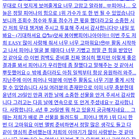
무대로 더 멋지게 보여줄게요 너무 고맙고 알라뷰.. 🫶
피어나… 오
늘은 정말 피어나의 힘으로 1위 가수가 또 한 번 될 수 있었습니다
보니까 조회수 점수와 투표 점수가 큰 몫을 했더라고요 소중한 시
간 저희 무대 챙겨봐 주시고 투표해 주셔서 감사합니다🩷 내일 또
봐요~ (기대하셔요 😉🐑)
앗싸 붕어빵
피어나아아아!! 이번 주도 저
희 EASY 많이 사랑해 줘서 너무 너무 고마워요!🥹🫶 활동 시작하
고 나서 피어나 얼굴 볼 때마다 너무 기뻤고 정말 큰 힘을 받았던
것 같아요 🥺 이번 컴백도 준비를 진짜 열심히 했지만 이렇게 좋은
결과를 봐서 피어나가 우리한테 좀 잘했다고 말해주는 것 같아서
뿌듯했어요☺️ 밖에 춥더라도 아침 일찍부터 항상 응원하러 와주...
지난주에 이어 피어나 덕분에 이번주 활동도 너무 기분 좋게 시작
할 수 있었습니다 사실 여러분의 존재만으로 이미 너무 충분한데
윤년의 29일인 만큼 귀한 날에 소중한 선물을 안겨 주셔서 감사합
니다 그러고는 다음 날에 연속으로 또 안겨 주셨네요ㅜ 감사합니
다. 사랑합니다. 4년 후 29일엔 뭐 하고 있을지 궁금해지네요… 그
때는 저희가 배로 큰 선물을 돌려드릴 ...
피어나 엠카 1위 다시 한
번 더 고마워요 이번 앨범 준비하면서 정말 많은 생각도 들고 다
같이 열심히 준비했는데 저희의 이야기가 많이 사랑받는 것 같아