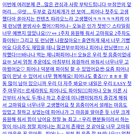
이번에 여러분께 큰...
많은 관심과 사랑 부탁드립니다 🫶
잠깐의 앞
머리… 🫢
앗… 두부로 김치찌개가 안 보여…
피어나 첫주도 고생
했다아 쏟아지는 컨텐츠 따라오느라 고생했어ㅋㅋㅋㅋㅋ캬캬 어
제 런닝맨 본방사수 했어??
피어나~ 오늘은 인가 첫방🤍​ 스타일링
너무 예쁘지 않았나요!?? 👀​ 1주차 응원해 줘서 고마워요 2주차도
화이팅!! 그리고 또 런닝맨 나왔잖아요!! 출연하게 돼서 너무 기뻤
어요 다음주도 재밌을 테니 많관부🫶​
피어나 피어나 런닝맨!!!! 시
작했다!!!!
바나나 먹는 제니퍼
피어나!! 오늘은 우리 첫 음중이었네
요🫶 날씨 엄청 추운데도 아침부터 응원하러 와줘서 너무너무 고
마웠어요🤍 피어나 덕분에 파이팅 할 수 있었어요🥹 요즘 피어나
많이 만날 수 있어서 너무 행복해요! 피어나도 좋죠!?? ㅎㅎㅎ 활
동 많이 남아 있으니까 우리 더 자주 봐요🫶 내일은 우리 EASY 첫
주 마무리!! 르세라핌도 피어나도 파이팅❤️‍🔥
피어나 오늘 이른 시
간부터 사녹도 두개나 하고 추운데 미니팬미팅까지 즐겁게 해줘
서 고마워요 너무너무 고생했어요 첫 음중이어서 설레는 마음도
있었고 잘하고 싶었는데 피어나가 그 마음을 알아준 듯 너무 크게
응원해 줘서 힘이 났어요 정말 늘 최고..! 우리 팬분들이라서 하는
말이 아니라 정말 피어나는 최고의 존재인 것 같아요 너무 고마워
이 마음을 꼭 알아줬...
피어나~~ 저희 첫 음중 잘 보셨나요!!? 엄청