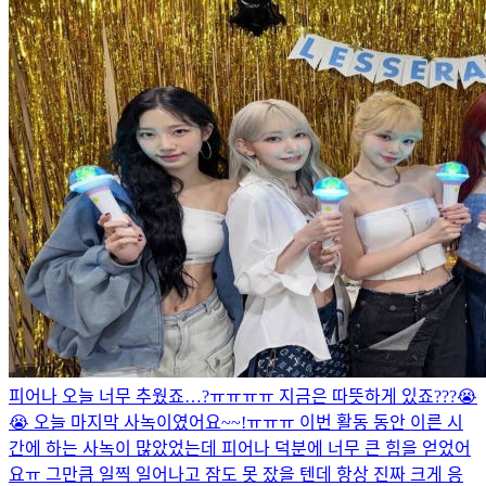
피어나 오늘 너무 추웠죠…?ㅠㅠㅠㅠ 지금은 따뜻하게 있죠???😭
😭 오늘 마지막 사녹이였어요~~!ㅠㅠㅠ 이번 활동 동안 이른 시
간에 하는 사녹이 많았었는데 피어나 덕분에 너무 큰 힘을 얻었어
요ㅠ 그만큼 일찍 일어나고 잠도 못 잤을 텐데 항상 진짜 크게 응