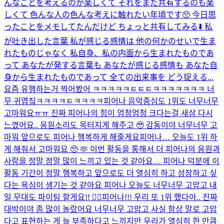
んなことを考えるのが楽しくて それをまた共有するのも楽
しくて 色んな人の色んな考えに触れたい年頃です🥺 今日思
ったことをメモしてたんだけど ちょっと共有してみる⬇️ 私
が吐き出した言葉 私が感じる感情は 他の何かのせいで生ま
れたものじゃなく 私自身、私の内面から生まれたものであ
って あなたが発する言葉も あなたが感じる感情も あなた自
身から生まれたものであって 全ての出来事を どう捉える...
요즘 유행하는거 찍어봤어 ㅋㅋㅋㅋㅋㅌㅌㅌㅋㅋㅋㅋㅋㅋㅋ 너
무 귀엽짘ㅋㅋㅋㅋㅌㅋㅋㅋㅋ
피어나 음악중심도 1위도 너무너무
고마워요ㅠㅠ 진짜 피어나의 힘이 엄청엄청 크다는걸 새삼 다시
느꼈어요.. 응원소리도 목터지게 해주고 🥹 감동이야 너무너무 고
마워 앞으로도 피어나 행복하게 해줄게요
피어나… 오늘도 1위 하
게 해줘서 고마워요 🥺 🫶 이번 활동을 통해서 더 피어나의 응원과
사랑을 정말 정말 많이 느끼고 있는 것 같아요… 피어나 덕분에 이
활동 기간이 정말 행복하고 앞으로도 더 열심히 하고 성장하고 싶
다는 욕심이 생기는 것 같아요 피어나 오늘도 너무너무 고맙고 내
일 무대도 파이팅 할게요!! ❤️‍🔥
피어나!!! 우리 또 1위 했다아.. 진짜
대박이야 좀 많이 놀랐어요 너무너무 고맙고 사실 항상 말로 고맙
다고 표현하는 게 늘 부족하다고 느끼지만 우리가 열심히 한 만큼