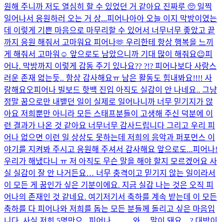
원해 주니까 저도 열심히 할 수 있었던 거 같아요 진짜루 🥺 일찍
일어나서 응원하러 오는 거 상...
피어나아아 오늘 이지 막방이였는
데 이렇게 기쁜 마음으로 마무리할 수 있어서 너무너무 좋았고 끝
까지 응원 해줘서 고마워요 피어나🫶 우리한테 항상 행복을 느끼
게 해줘서 고마워☺️ 앞으로도 남았으니까 기대 많이 해줘요😉
피
어나. 막방까지 이렇게 감동 주기 있나요?? ?!? 피어나보다 사랑스
러운 존재 없는듯.. 항상 감사해요ㅠ 남은 활동도 힘내봐요!!!! 사
랑해요오
피어나 빌보드 핫백 진입 아직도 실감이 안 나네요.. 그냥
정말 꿈으로만 내뱉던 일이 실제로 일어나니까 너무 믿기지가 않
아요 저희뿐만 아니라 모든 스태프분들이 고생해 주신 덕분에 이
런 결과가 나온 것 같아요 너무너무 감사드립니다 그리고 우리 피
어나 없으면 이런 일 상상도 못하는데 저희의 음악과 퍼포먼스 이
야기를 지켜봐 주시고 응원해 주셔서 감사해요 앞으로도...
피어나!
우리가 해냈다니 ㅠ 저 아직도 무슨 말을 해야 할지 모르겠어요 사
실 실감이 잘 안 나거든요… 너무 충격이고 믿기지 않는 일이라서
이 모든 게 꿈인가 싶은 기분이에요. 지금 실감 나는 것은 오직 피
어나의 존재인 것 같네요. 여기저기서 축하를 계속 받는데 이 모든
축하를 다 피어나와 저희를 돕는 모든 분들께 돌리고 싶은 마음입
니다. 사실 저희 5명만으...
피어나…….. 와… 말이 돼요…? 대박이