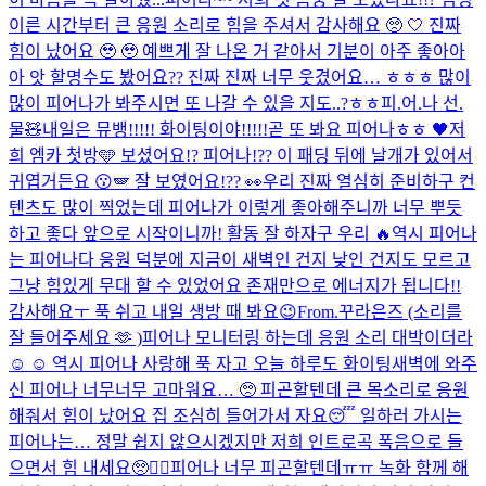
이른 시간부터 큰 응원 소리로 힘을 주셔서 감사해요 🥺 🤍 진짜
힘이 났어요 🥹 🥹 예쁘게 잘 나온 거 같아서 기분이 아주 좋아아
아 앗 할명수도 봤어요?? 진짜 진짜 너무 웃겼어요… ㅎㅎㅎ 많이
많이 피어나가 봐주시면 또 나갈 수 있을 지도..?ㅎㅎ
피.어.나 선.
물🧸
내일은 뮤뱅!!!!! 화이팅이야!!!!!
곧 또 봐요 피어나ㅎㅎ 🖤
저
희 엠카 첫방🩵 보셨어요!? 피어나!?? 이 패딩 뒤에 날개가 있어서
귀엽거든요 😗​🪽 잘 보였어요!?? 👀​
우리 진짜 열심히 준비하구 컨
텐츠도 많이 찍었는데 피어나가 이렇게 좋아해주니까 너무 뿌듯
하고 좋다 앞으로 시작이니까! 활동 잘 하자구 우리 🔥
역시 피어나
는 피어나다 응원 덕분에 지금이 새벽인 건지 낮인 건지도 모르고
그냥 힘있게 무대 할 수 있었어요 존재만으로 에너지가 됩니다!!
감사해요ㅜ 푹 쉬고 내일 생방 때 봐요😉
From.꾸라은즈 (소리를
잘 들어주세요 🫶 )
피어나 모니터링 하는데 응원 소리 대박이더라
☺️ ☺️ 역시 피어나 사랑해 푹 자고 오늘 하루도 화이팅
새벽에 와주
신 피어나 너무너무 고마워요… 🥺 피곤할텐데 큰 목소리로 응원
해줘서 힘이 났어요 집 조심히 들어가서 자요😴 일하러 가시는
피어나는… 정말 쉽지 않으시겠지만 저희 인트로곡 폭음으로 들
으면서 힘 내세요🥺❤️‍🔥
피어나 너무 피곤할텐데ㅠㅠ 녹화 함께 해