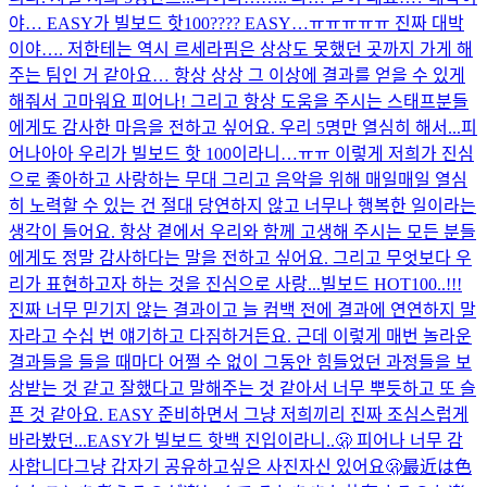
야… EASY가 빌보드 핫100???? EASY…ㅠㅠㅠㅠㅠ 진짜 대박
이야…. 저한테는 역시 르세라핌은 상상도 못했던 곳까지 가게 해
주는 팀인 거 같아요… 항상 상상 그 이상에 결과를 얻을 수 있게
해줘서 고마워요 피어나! 그리고 항상 도움을 주시는 스태프분들
에게도 감사한 마음을 전하고 싶어요. 우리 5명만 열심히 해서...
피
어나아아 우리가 빌보드 핫 100이라니…ㅠㅠ 이렇게 저희가 진심
으로 좋아하고 사랑하는 무대 그리고 음악을 위해 매일매일 열심
히 노력할 수 있는 건 절대 당연하지 않고 너무나 행복한 일이라는
생각이 들어요. 항상 곁에서 우리와 함께 고생해 주시는 모든 분들
에게도 정말 감사하다는 말을 전하고 싶어요. 그리고 무엇보다 우
리가 표현하고자 하는 것을 진심으로 사랑...
빌보드 HOT100..!!!
진짜 너무 믿기지 않는 결과이고 늘 컴백 전에 결과에 연연하지 말
자라고 수십 번 얘기하고 다짐하거든요. 근데 이렇게 매번 놀라운
결과들을 들을 때마다 어쩔 수 없이 그동안 힘들었던 과정들을 보
상받는 것 같고 잘했다고 말해주는 것 같아서 너무 뿌듯하고 또 슬
픈 것 같아요. EASY 준비하면서 그냥 저희끼리 진짜 조심스럽게
바라봤던...
EASY가 빌보드 핫백 진입이라니..🫢 피어나 너무 감
사합니다
그냥 갑자기 공유하고싶은 사진
자신 있어요
🫢
最近は色