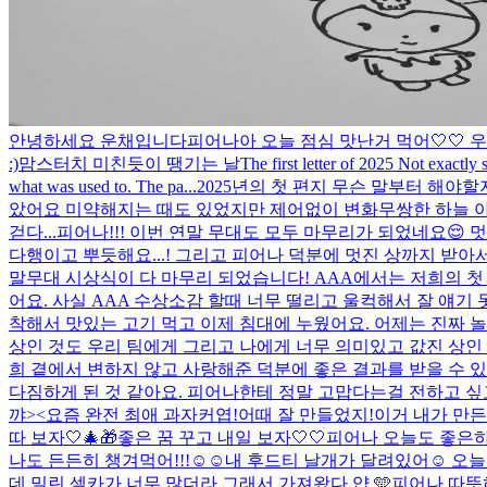
안녕하세요 운채입니다
피어나아 오늘 점심 맛난거 먹어🤍🤍 
:)
맘스터치 미친듯이 땡기는 날
The first letter of 2025 Not exactl
what was used to. The pa...
2025년의 첫 편지 무슨 말부터 해야
았어요 미약해지는 때도 있었지만 제어없이 변화무쌍한 하늘 아래
걷다...
피어나!!! 이번 연말 무대도 모두 마무리가 되었네요😌
다행이고 뿌듯해요...! 그리고 피어나 덕분에 멋진 상까지 받아
말무대 시상식이 다 마무리 되었습니다! AAA에서는 저희의 첫
어요. 사실 AAA 수상소감 할때 너무 떨리고 울컥해서 잘 얘기 못
착해서 맛있는 고기 먹고 이제 침대에 누웠어요. 어제는 진짜 
상인 것도 우리 팀에게 그리고 나에게 너무 의미있고 값진 상인 것
희 곁에서 변하지 않고 사랑해준 덕분에 좋은 결과를 받을 수 있
다짐하게 된 것 같아요. 피어나한테 정말 고맙다는걸 전하고 싶고
꺄><
요즘 완전 최애 과자
커엽!
어때 잘 만들었지!
이거 내가 만든
따 보자🤍🎄🎁
좋은 꿈 꾸고 내일 보자🤍🤍
피어나 오늘도 좋은
나도 든든히 챙겨먹어!!!☺️☺️
내 후드티 날개가 달려있어☺️​ 오
데 밀린 셀카가 너무 많더라 그래서 가져왔다 얍 🩵
피어나 따뜻하