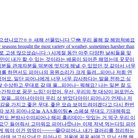
으셨나요??ㅎㅎ 새해 선물입니다 🤍🪼 우리 올해 잘 헤엄쳐봐요
r seasons brought the most variety of weather, sometimes harsher than
으로 고생 많으셨습니다 :) 사계절 동안 아주 다양한 날씨들을 맞
만이 내가 할 수 있는 것이라는 배움이 되어준 해였는데 꿋꿋이
텝분들 관계자분들 덕분에 멋지게 해낼 수 있었던 것 같아서 너무
터를 하면서도 피어나의 응원소리가 크게 들려...
피어나 저희 연
었어요. 일단 피어나에게 너무 너무 감사하다는 말을 전하고 싶
수상하고 무대로 갈 때 올...
피어나~ 뭐해요? 나는 일본 잘 도
간적으로 꿈꾼 느낌? 이었어. 우선, 우리의 첫 대상이 퍼포먼스
을...
피어나아아아 우리 상 받았다아아! 피어나가 언제나 저
임감을 가지고 좋은 무대, 좋은 모습 보여드려야겠다고 다시 한번
따 보자 피어나
오늘 AAA화이팅🔥 스페셜 무대도 기대해줘요
대전도 본방사수야
피어나 해피 홀리데이~ 맛있는 거 먹구 우리 이
​ 들어줘서 고마워요 피어나🥺​
나는 이제 저녁 먹는다잉 피어
 뭐야 이건 멍멍이~~~~~😁🐶
피어나. 내가 갤러리를 정리하는
가야돼 보고싶으네요.
피어나도 겨울에 꽁꽁 싸매고 모닝 산책 해