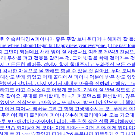
우린 연습한다잉🔥
피어나아 좋은 주말 보내🫶
피어나 해파리 잘 들
y sure where I should begin but happy new year everyone :) The past fou
할지 고민이 되는데요 새해 맞이 잘 하셨나요 여러분 2024년 진심
 우산을 펴고 겉옷을 말리는 것, 그저 빗길을 함께 걸어가는 것
 멋지고 든든한 멤버들, 곁에서 함께 힘내주시고 도와주신 모든 스
서 감사한 마음으로 올 한해도 힘낼 수 있을 것 같아요. 무대 모니
 대상도 받게 되었고 어제 골디에선 피어나 덕분에 받은 상도 있
했던거 같아서... 다시 여기서 제대로 마음을 전하려고 해요. 그날 
놀라기도 하고 수상소감도 어떻게 했는지 기억이 잘 안날 정도로 순
 같아요. 무대를 준비할 때, 하나의 퍼포먼스를 완성할 때, 많은 말
었어요. 진심으로 고마워요... 또 상까지 받으니까 앞으로 더 책
 이건 피어나, 멤버들 그리고 함께 고생해주시는 모...
푸헤헤 이
 쿠키야!!
해피 홀리데이 피어나🤍
🎄해피홀리데이🎄 오늘 가요
하루 보내애
꺄아아아아아아 피어나를 위한 작은 선물 준비해봤어요
늘도 연습 화이팅
이게 모야~ 이게 뭐야~~~ 이게 뭐야 이게 뭐야 이게
게 푹 자 ~~~ ♡
잘있지 피어나?🥹 추우니까 따뜻하게 입고 나