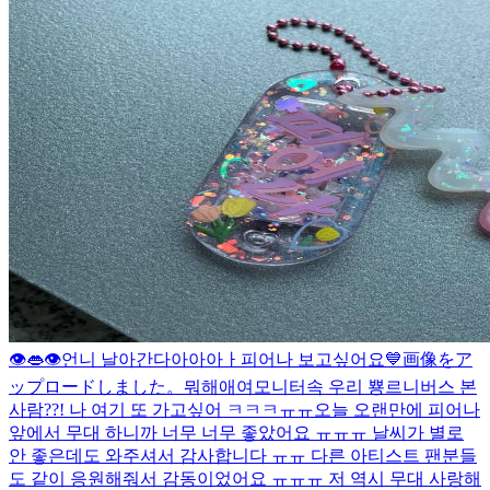
👁️👄👁️
언니 날아간다아아아ㅏ
피어나 보고싶어요💙
画像をア
ップロードしました。
뭐해애여
모니터속 우리 뿅
르니버스 본
사람??! 나 여기 또 가고싶어 ㅋㅋㅋㅠㅠ
오늘 오랜만에 피어나
앞에서 무대 하니까 너무 너무 좋았어요 ㅠㅠㅠ 날씨가 별로
안 좋은데도 와주셔서 감사합니다 ㅠㅠ 다른 아티스트 팬분들
도 같이 응원해줘서 감동이었어요 ㅠㅠㅠ 저 역시 무대 사랑해