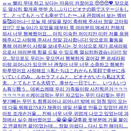
ㅠㅠ 빨리 무대 하고 싶다는 마음이 커졌어요 🥺🥺🥺💖 앞으로
도 열심히 할게용 🫶🫶 久しぶりにピオナの前でステージをし
て、とってもとっても幸せでした〜...
내 관점에서 보는 멤버
들🥰
피어나~! 오늘 제 생일을 많이 축하해 주셔서 정말 고마워
요!!🤍 오늘 0시가 되었을 때부터 쭉 여러분의 메세지 전해져
와서 너무 행복했어요… 아직 미숙한 저이지만 이런 저를 응원
해주시고 사랑해 주셔서 정말 감사합니다! 앞으로의 활동을
통해 여러분이 사랑을 보내주시는 것 이상으로 제가 르세라핌
으로서 여러분께 힘을 드릴 수 있도록 열심히하겠습니다!!! 앞
으...
앞으로도 우리는 웃으면서 행복하게 걸어갈 뿐 르세라핌
이랑 피어나가 있으면 난 괜찮아 너무 너무 소중하고 행복한
하루였어요 사랑해요 :) 私たちはこれからも笑顔で幸せに歩
いていくのみ。 ルセラフィムと、ピオナがいたら私は大丈
夫。 とてもとても大切で、幸せな一日でした。 いつもいつ
も有り難う。
데뷔쇼케때 우리 가족들이랑 사진찍은거ㅋㅋㅋ
ㅋㅋㅋㅋㅌㅌ
케이크먹는 무민 자고있는 무민 다리찢는 무민
붓기빼는 무민 ft. 합류
피어나 피어나!! 밖에 비 엄청 많이 오는
데 다들 뭐해요??
내가 채원이 생일 선물로 만들고 있었던 레진
아트 조개손거울… 진짜 너무 너무 귀엽게 나오고 있었는데 과
정에서 실수 해버렸어요…😭😭😭🥲후왕 윗부분에 거울 붙이
고 연결하면 끝!이었는데… 정말 아쉽다 .. 다시 도전 해야지…