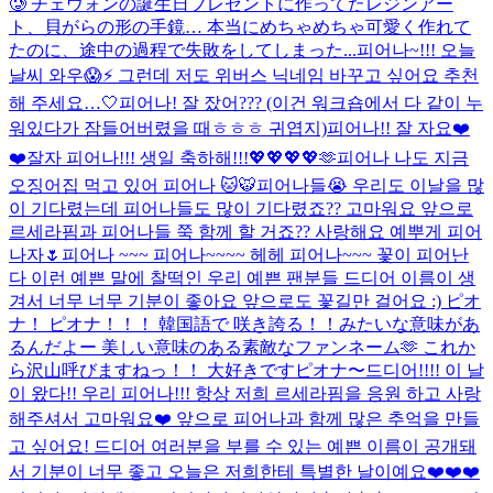
🥲 チェウォンの誕生日プレゼントに作ってたレジンアー
ト、貝がらの形の手鏡… 本当にめちゃめちゃ可愛く作れて
たのに、途中の過程で失敗をしてしまった...
피어나~!!! 오늘
날씨 와우😱⚡ 그런데 저도 위버스 닉네임 바꾸고 싶어요 추천
해 주세요…🤍
피어나! 잘 잤어??? (이건 워크숍에서 다 같이 누
워있다가 잠들어버렸을 때ㅎㅎㅎ 귀엽지)
피어나!! 잘 자요❤️
❤️
잘자 피어나!!! 생일 축하해!!!💖💖💖💖🫶
피어나 나도 지금
오징어집 먹고 있어 피어나 🐱🐯
피어나들😭 우리도 이날을 많
이 기다렸는데 피어나들도 많이 기다렸죠?? 고마워요 앞으로
르세라핌과 피어나들 쭉 함께 할 거죠?? 사랑해요 예뿌게 피어
나자🌷
피어나 ~~~ 피어나~~~~ 헤헤 피어나~~~ 꽃이 피어난
다 이런 예쁜 말에 찰떡인 우리 예쁜 팬분들 드디어 이름이 생
겨서 너무 너무 기분이 좋아요 앞으로도 꽃길만 걸어요 :) ピオ
ナ！ ピオナ！！！ 韓国語で 咲き誇る！！みたいな意味があ
るんだよー 美しい意味のある素敵なファンネーム🫶 これか
ら沢山呼びますねっ！！ 大好きですピオナ〜
드디어!!!! 이 날
이 왔다!! 우리 피어나!!! 항상 저희 르세라핌을 응원 하고 사랑
해주셔서 고마워요❤️ 앞으로 피어나과 함께 많은 추억을 만들
고 싶어요! 드디어 여러분을 부를 수 있는 예쁜 이름이 공개돼
서 기분이 너무 좋고 오늘은 저희한테 특별한 날이예요❤️❤️❤️