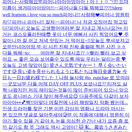
피어나~사랑해요🫶
피어나아아아앙아아ㅏ아ㅏㅏㅇㄱ!!! 드뎌
이름이 생겨따아아앙아!!><
피어나들 다들 뭐해요???!!
sleep
well fearnots i love you so much
피어나!! 사랑해❤️
피어나 영원하
자🤍
피어나 피어나!! 잘자><
피어나! 나 지금 오징어집 먹고있
다?
피어나! 오늘도 고생했어
여러분 잘 지내고 계시나요?👀 이
거는 코스모폴리탄때😎 옷이 너무 예뻐서 사진 찍었어요🖤 주
말이니까 잘 쉬고 저녁 맛있는 거 먹어요~!!
오늘도 뿌셔보쟈고
오🫶
안녀어어엉 🫶 이 사진 진짜 진짜 졸릴때 찍은 사진 ㅎㅎ
다들 뭐해~
to: _ _ _
여러분 잘 지내시죠?? :) 빨리 빨리 보고 싶
어요 ㅠ 좋은 모습 보여줄수 있도록 매일 우리는 달리는중 💖
오늘도 고생 많았어요! 皆さん元気ですかー！ 早く会いたい
です🥲 良い姿を見せられるように私たちは毎日全速力💫 今
日も一日お疲れ様でした！
나랑 놀사람 #to_eunchae 로 모여라
~~
굿모닝🫶 다들 어제 DAY OFF PLUS 보셨나요?? 티저도 살
짝 나왔지만 저의 재미있는것들이 많이 준비되어 있으니 앞으
로도 르니버스 기대 많이 해주세요😉 다음주에도 다같이 보자
아아아👀💕
빡!!
아맞다 며칠전에 나의 해방일지 막화 봤는데...
인생 드라마를 찾은 기분 이런 감상의 영화나 드라마 아시는
분 있으면 댓글로 달아주세여🥲🫶 이 작품에 대해서 영원히 이
야기 할수 있을 거 같아 ft. 눈을 의심한 순간
난 내가 요즘 좀 토
끼 같기도 함 🐰 그래도 역시 고양이? 🐱 私、最近うさぎみた