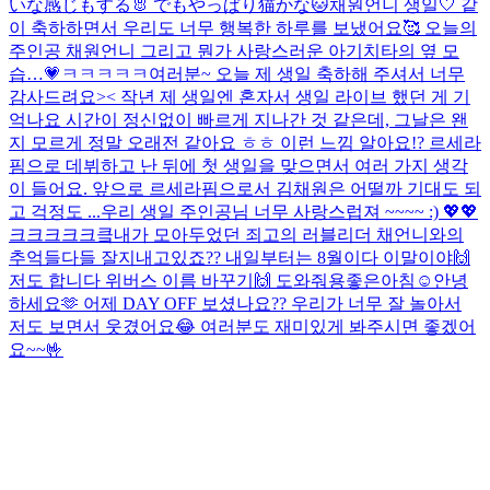
いな感じもする🐰 でもやっぱり猫かな🐱
채원언니 생일🤍 같
이 축하하면서 우리도 너무 행복한 하루를 보냈어요🥰 오늘의
주인공 채원언니 그리고 뭔가 사랑스러운 아기치타의 옆 모
습…💗ㅋㅋㅋㅋㅋ
여러분~ 오늘 제 생일 축하해 주셔서 너무
감사드려요>< 작년 제 생일엔 혼자서 생일 라이브 했던 게 기
억나요 시간이 정신없이 빠르게 지나간 것 같은데, 그날은 왠
지 모르게 정말 오래전 같아요 ㅎㅎ 이런 느낌 알아요!? 르세라
핌으로 데뷔하고 난 뒤에 첫 생일을 맞으면서 여러 가지 생각
이 들어요. 앞으로 르세라핌으로서 김채원은 어떨까 기대도 되
고 걱정도 ...
우리 생일 주인공님 너무 사랑스럽져 ~~~~ :) 💖💖
크크크크크킄내가 모아두었던 죄고의 러블리더 채언니와의
추억들
다들 잘지내고있죠?? 내일부터는 8월이다 이말이야
🙌
저도 합니다 위버스 이름 바꾸기🙌 도와줘용
좋은아침☺️
안녕
하세요🫶 어제 DAY OFF 보셨나요?? 우리가 너무 잘 놀아서
저도 보면서 웃겼어요😂 여러분도 재미있게 봐주시면 좋겠어
요~~🤟