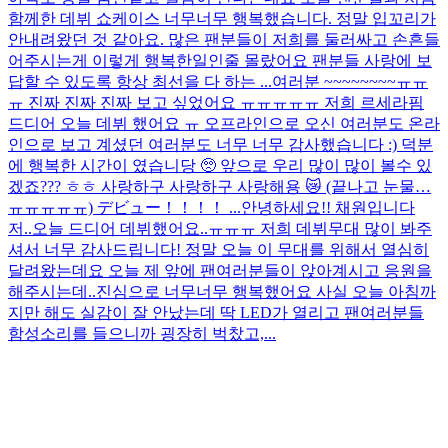
함께한 데뷔 쇼케이스 너무너무 행복했습니다. 정말 입꼬리가
안내려왔던 것 같아요. 많은 팬분들이 저희를 둘러싸고 손흔들
어주시는게 이렇게 행복한일인줄 몰랐어요 팬분들 사랑에 보
답할 수 있도록 항상 최선을 다 하는 ...
여러분 ~~~~~~~~ㅠㅠ
ㅠ 진짜 진짜 진짜 보고 싶었어요 ㅠㅠㅠㅠㅠ 저희 르세라핌
드디어 오늘 데뷔 했어요 ㅠ 오프라인으로 오신 여러분도 온라
인으로 보고 계셨던 여러분도 너무 너무 감사했습니다 :) 덕분
에 행복한 시간이 였습니당 🥺 앞으로 우리 많이 많이 볼수 있
겠죠??? ㅎㅎ 사랑하구 사랑하구 사랑해용 😿 (끝나고 눈물…
ㅠㅠㅠㅠㅠ) デビュー！！！！ ...
안녕하세요!! 채원입니다
저..오늘 드디어 데뷔했어요..ㅠㅠㅠ 저희 데뷔무대 많이 봐주
셔서 너무 감사드립니다! 정말 오늘 이 무대를 위해서 열심히
달려왔는데요 오늘 제 앞에 팬여러분들이 앉아계시고 응원을
해주시는데..진심으로 너무너무 행복했어요 사실 오늘 아침까
지만 해도 실감이 잘 안났는데 딱 LED가 열리고 팬여러분들
함성소리를 들으니까 굉장히 벅찼고,...