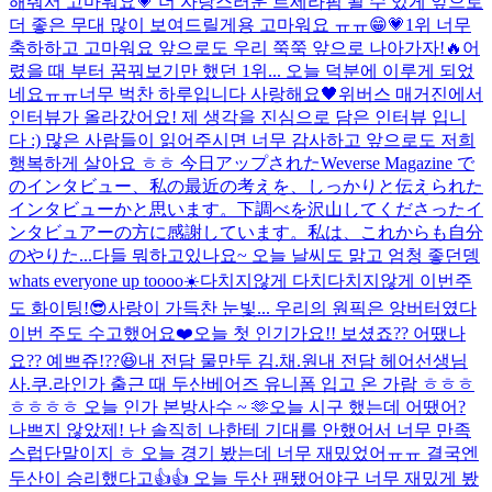
해줘서 고마워요💗 더 자랑스러운 르세라핌 될 수 있게 앞으로
더 좋은 무대 많이 보여드릴게용 고마워요 ㅠㅠ😁💗
1위 너무
축하하고 고마워요 앞으로도 우리 쭉쭉 앞으로 나아가자!🔥
어
렸을 때 부터 꿈꿔보기만 했던 1위... 오늘 덕분에 이루게 되었
네요ㅠㅠ너무 벅찬 하루입니다 사랑해요🖤
위버스 매거진에서
인터뷰가 올라갔어요! 제 생각을 진심으로 담은 인터뷰 입니
다 :) 많은 사람들이 읽어주시면 너무 감사하고 앞으로도 저희
행복하게 살아요 ㅎㅎ 今日アップされたWeverse Magazine で
のインタビュー、私の最近の考えを、しっかりと伝えられた
インタビューかと思います。下調べを沢山してくださったイ
ンタビュアーの方に感謝しています。私は、これからも自分
のやりた...
다들 뭐하고있나요~ 오늘 날씨도 맑고 엄청 좋던뎅
whats everyone up toooo☀️
다치지않게 다치다치지않게 이번주
도 화이팅!😎
사랑이 가득찬 눈빛... 우리의 원픽은 앙버터였다
이번 주도 수고했어요❤️
오늘 첫 인기가요!! 보셨죠?? 어땠나
요?? 예쁘쥬!??😆
내 전담 물만두 김.채.원
내 전담 헤어선생님
사.쿠.라
인가 출근 때 두산베어즈 유니폼 입고 온 가람 ㅎㅎㅎ
ㅎㅎㅎㅎ 오늘 인가 본방사수 ~ 🫶
오늘 시구 했는데 어땠어?
나쁘지 않았제! 난 솔직히 나한테 기대를 안했어서 너무 만족
스럽단말이지 ㅎ 오늘 경기 봤는데 너무 재밌었어ㅠㅠ 결국엔
두산이 승리했다고👍👍 오늘 두산 팬됐어
야구 너무 재밌게 봤