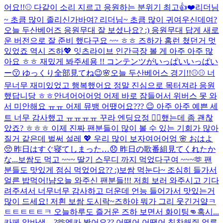
어요!!⚾ 다같이 소리 지르고 응원하는 분위기 최고👍❤️
리더님
~ 초큼 많이 졸리신가바여? 리더님~ 초큼 많이 귀여우신데여?
오늘 두산베어즈 응원무대 잘 보셨나요? :) 응원무대 답게 새로
운 버전으로 잘 준비 했다구요 ~~ ㅎㅎ 즈하가 홈런 쳤던거 멋
있었죠 역시 즈하💖 잇츠라이브 인간극장 볼 게 아주 아주 많
아요 ㅎㅎ 재밌게 봐주세용 !! コンテンツがいっぱいいっぱい
ー😗 ゆっくり全部見てね😉🌸
오늘 두산베어스 경기!!⚾️⚾️ 너
무너무 재미있었고 행복했어요 정말 진심으로 목터져라 응원
했답니당 ㅎㅎ
안녀어어어엉 어제 바로 잠들어서 위버스 못 와
서 미안해요 ㅠㅠ 어제 뮤뱅 어땠어요??? 😉 아주 아주 예쁜 세
트 너무 감사했고 ㅠㅠㅠㅠ 꾸라 엔딩요정 🧚‍♀️했는데 좀 괜찮
았죠? ㅎㅎㅎ 이제 진짜 팬분들이 많이 볼 수 있는 기회가 많아
질거 같은데 벌써 설레 💖 우리 많이 보자여어어엉 🌸 おはよ
🥺 昨日はすぐ寝てしまった…😞 昨日の歌番組見てくれたか
な...
보쌈도 먹고 ~~~ 딸기 스무디 까지 먹었다구여 ~~~🫶 팬
분들도 맛있게 점심 먹었어요?? :)
보쌈 먹눈다~ 조심히 들가서
얼른 밥먹어!
냠
오늘 와주신 팬분들!!! 저희 보러 와주시고 기다
려주셔서 너무너무 감사하고 더운데 언능 들어가서 맛있는거
많이 드세요! 저흰 보쌈 도시락~
즈하야 뭐가 그리 웃긴거얔ㅋ
ㅌㅌㅌㅌㅌㅋ 오늘하루도 즐거운 즈하 보면서 화이팅👊
혹시...
카페 알바생 ...?🫶
엠카 봤어요?? 어땠어 어땠어 칭찬해줘 얼른