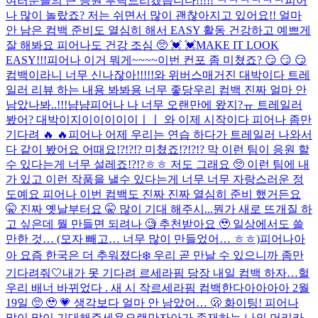
여러분들의 큰 응원 부탁드리겠습니다!!!!! ㅋㅋㅋㅋㅋㅋ
피어
나 많이 놀랐죠? 저는 쉬면서 많이 괜찮아지고 있어요!! 얼마
안 남은 컴백 준비도 열심히 해서 EASY 활동 건강하고 예쁘게
잘 해봐요 피어나도 건강 조심 🥺 💓 💓
MAKE IT LOOK
EASY!!!
피어나 이거 뭐게~~~~
이번 컨포 좀 미쳤죠? 😏 😏 😏
컴백이라니 너무 신나잖아!!!!!
와 위버스매거진 대박이다 트레
일러 리뷰 하는 내용 봐봐용 너무 좋당
우리 컴백 진짜 얼마 안
남았나봐..!!!
냠냠
피어나 나 너무 오랜만에 왔지?ㅠ 트레일러
봤어? 대박이지이이이이이ㅣㅣ 와 이제 시작이다 피어나 좀만
기다려 🔥 🔥
피어나 어제 우리는 연습 하다가 트레일러 나와서
다 같이 봤어요 어때요!?!?!? 미쳤죠!?!?!? 막 이런 팀이 응원 할
수 있다는게 너무 설레죠!?!?ㅎㅎ 저도 그래요 🥺 이런 팀에 내
가 있고 이런 작품을 낼수 있다는게 너무 너무 자랑스러운 정
도예요 피어나 이번 컴백도 진짜 진짜 열심히 준비 했거든요
🤫 진짜 옛날부터요 🤫 많이 기대 해주시...
뭔가 새로 뜨개질 하
고 싶은데 뭘 만들면 되려나 🧐 추천받아요 🥹 일상에서도 쓸
만한 것… (모자 빼고… 너무 많이 만들었어… ㅎㅎ)
피어나아
아 요즘 한국은 더 추워졌다❄️ 우리 곧 만날 수 있으니까 좀만
기다려줘🤍
내가 못 기다려 르세라핌 당장 내일 컴백 하자…
헐
우리 배너 바뀌었다 . 새 시 작
르세라핌 컴백한다아아아아 2월
19일 🥺 🥹 💗 생각보다 얼마 안 남았어… 🫢 화이팅! 피어나
많이 많이 기대해주세용
오랜만
자아가 존재하는 나의 머리카