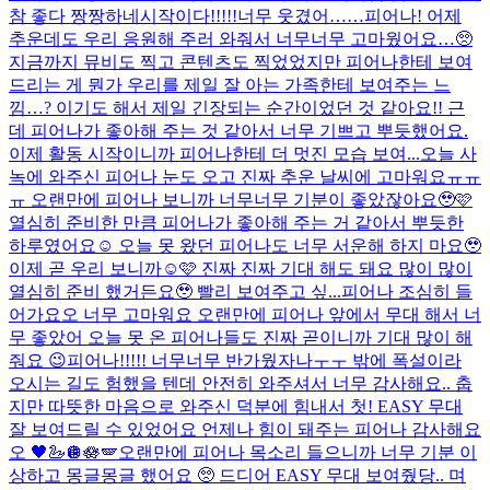
참 좋다 짱짱하네
시작이다!!!!!
너무 웃겼어……
피어나! 어제
추운데도 우리 응원해 주러 와줘서 너무너무 고마웠어요…🥺
지금까지 뮤비도 찍고 콘텐츠도 찍었었지만 피어나한테 보여
드리는 게 뭔가 우리를 제일 잘 아는 가족한테 보여주는 느
낌…? 이기도 해서 제일 긴장되는 순간이었던 것 같아요!! 근
데 피어나가 좋아해 주는 것 같아서 너무 기쁘고 뿌듯했어요.
이제 활동 시작이니까 피어나한테 더 멋진 모습 보여...
오늘 사
녹에 와주신 피어나 눈도 오고 진짜 추운 날씨에 고마워요ㅠㅠ
ㅠ 오랜만에 피어나 보니까 너무너무 기분이 좋았잖아요🥹🩷
열심히 준비한 만큼 피어나가 좋아해 주는 거 같아서 뿌듯한
하루였어요☺️ 오늘 못 왔던 피어나도 너무 서운해 하지 마요🥹
이제 곧 우리 보니까☺️🩷 진짜 진짜 기대 해도 돼요 많이 많이
열심히 준비 했거든요🥹 빨리 보여주고 싶...
피어나 조심히 들
어가요오 너무 고마워요 오랜만에 피어나 앞에서 무대 해서 너
무 좋았어 오늘 못 온 피어나들도 진짜 곧이니까 기대 많이 해
줘요 😉​
피어나!!!!! 너무너무 반가웠자나ㅜㅜ 밖에 폭설이라
오시는 길도 험했을 텐데 안전히 와주셔서 너무 감사해요.. 춥
지만 따뜻한 마음으로 와주신 덕분에 힘내서 첫! EASY 무대
잘 보여드릴 수 있었어요 언제나 힘이 돼주는 피어나 감사해요
오 🖤🦢🪩🪷🪽
오랜만에 피어나 목소리 들으니까 너무 기분 이
상하고 몽글몽글 했어요 🥺 드디어 EASY 무대 보여줬당.. 며