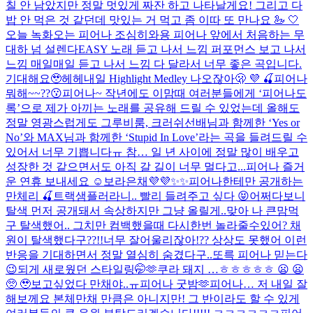
칠 안 남았지만 정말 멋있게 짜잔 하고 나타날게요! 그리고 다
밥 안 먹은 것 같던데 맛있는 거 먹고 좀 이따 또 만나요 🦢 🤍
오늘 녹화오는 피어나 조심히와용 피어나 앞에서 처음하는 무
대하 넘 설렌다
EASY 노래 듣고 나서 느낌 퍼포먼스 보고 나서
느낌 매일매일 듣고 나서 느낌 다 달라서 너무 좋은 곡입니다.
기대해요🥹헤헤
내일 Highlight Medley 나오잖아🫢 💜 🍒
피어나
뭐해~~??😗
피어나~ 작년에도 이맘때 여러분들에게 ‘피어나도
록’으로 제가 아끼는 노래를 공유해 드릴 수 있었는데 올해도
정말 영광스럽게도 그루비룸, 크러쉬선배님과 함께한 ‘Yes or
No’와 MAX님과 함께한 ‘Stupid In Love’라는 곡을 들려드릴 수
있어서 너무 기쁩니다ㅠ 참… 일 년 사이에 정말 많이 배우고
성장한 것 같으면서도 아직 갈 길이 너무 멀다고...
피어나 즐거
운 연휴 보내세요 ☺️
보라은채💜💜✨✨
피어나한테만 공개하는
만체리 🍒
트랙샘플러라니.. 빨리 들려주고 싶다 😝
어쩌다보니
탈색 먼저 공개돼서 속상하지만 그냥 올릴게..맞아 나 큰맘먹
구 탈색했어.. 그치만 컴백했을때 다시한번 놀라줄수있어? 채
원이 탈색했다구??!!너무 잘어울리잖아!?? 상상도 못했어 이런
반응을 기대하면서 정말 열심히 숨겼다구..또륵 피어나 믿는다
😉
되게 새로웠던 스타일링🤭🫶
쿠라 돼지 …ㅎㅎㅎㅎㅎ 😦 😦
🥺 🥹
보고싶었다 만채야..ㅠ
피어나 굿밤🫶
피어나… 저 내일 잘
해보께요 본체만채 만큼은 아니지만! 그 반이라도 할 수 있게