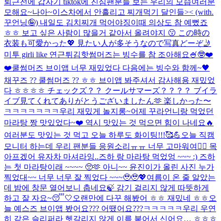
퇴근전에 갑자기 tiktok에 진심
팬분들 보는 우리의 모습
여러분
모해요~
나아~이스
차에서 안흘리고 찌개먹기 달인들>< (with.
꾸언닝🤪) 내일도 김치찌개 먹어야징
이때 의상도 참 예뻤죠
ㅎㅎ 보고 싶은 사람이 많을거 같아서 올려야지 😗 この時の
衣装も可愛かった💖 見たい人が多そうなので写真どーぞ🤳
미투 girl
i like 연근튀김
핫썸머즈는 빙수를 참 조아해요🍧
🤓❤️
❤️
쿨썸머즈 브이앱 너무 재밌었다 다음에는 빙수와 함께~🖤
채꾸즈 ?? 쿨썸머즈 ?? ㅎㅎ 브이앱 봐주셔서 감사해용 재밌었
다 ㅎㅎㅎㅎ チェックズ？？ クールサマーズ？？？？ ブイラ
イブ見てくれてありがとうございましたん🫶 楽しかった〜
ㅋㅋㅋㅋㅋㅋㅋ우리 재밌게 놀지롱~
어제 꾸라언니랑 먹었던
마라탕 짱 맛있었다~❤️ 역시 맛있는 것 먹으면 힘이 나네요🔥
여러분도 맛있는 것 먹고 오늘 하루도 화이팅!!!🥰💪
오늘 직캠
모니터 하는데 우리 팬분들 응원소리ㅠㅠ 너무 고마워여❤️‍🔥 목
아프겠어 유자차 마셔라잉..
즈하 랑 마라탕 먹었엉 ~~~ :) 즈하
는 첫 마라탕이래 ~~~~ 🥺🫶 아니~~ 윤진이가 올린 사진 누가
찍었대~~ 너무 너무 잘 찍었다 ~~~🥹🥹💖
여름이 온 줄 알았는
데 밤에 창문 열어보니 춥네요🍃 감기 걸리지 않게 따뜻하게
하고 잘 자요~😴🤍
오랜만에 다꾸 해봤어 ㅎㅎ 재밌네 ㅎㅎ
오
늘 예스즈 브이앱 봤어요??? 어땠어요???ㅋㅋㅋㅋㅋ
우리 우연
히 같은 슬리퍼라 헷갈리지 않게 이름 붙어서 신어요… ㅎㅎㅎ