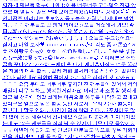
짜잔~!! 팬분들 덕분에 1위 했어용 너무너무 고마워요 진짜 앞
으로 더 열심히 좋은 무대 보여드리겠습니다!사랑해용🐰🐰 ps.
인어공주 머리띠는 후보였지롱
오늘은 아침부터 제대로 먹었
다… ㅎㅎ 팬분들도 밥 챙겨 먹어요 :) 오늘 더쇼에서 봐요! 今
日は朝からしっかり食べた…笑 皆さんもご飯しっかり食べ
てね〜🍚 ザショーでお会いしましょ！
오늘도 수고했어요~
잘자고 내일 보자🖤 xoxo sweet dreams🌙
이 각도 좀 새롭죠? ㅎ
ㅎ 즈하랑도 해봤어 ㅎㅎ この角度新しいでしょ？😂😂 ずは
とも一緒に撮ってた😂
Have a sweet dream🌙🤍 여러분은 어떤
꿈을 꾸나요? ?
카즈하 포에버 윈 내게 에이😎
아직도 너무 꿈같
은 저희의 데뷔 활동... 벌써 저희 르세라핌을 세상에게 알린지
2주나 되었네요 영원히 꿈에서 깨기 싫은 심정인 것 같아요ㅎ
ㅎㅎㅎ 요즘 무대도 너무너무 좋지만 전 팬분들이 있어서 저의
매일이 너무 꽉차고 행복한거같아요. 여러분과 소통할 생각에,
얼굴 볼 생각에 정말 설레는 마음으로 하루를 시작하고 끝내고
있다구요 앞으로 남은 활동 동안 서로서...
우리 2주차 활동이
끝났다니 말도 안돼… 시간이 엄청 빨리 간다… 2주차에도 많
이 많이 응원 해주셔서 감사해요 :) 오늘 대면팬싸 마지막이었
는데 ㅠ 많은 팬분들을 직접 볼 수 있어서 너무 너무 좋았어요
ㅠㅠ 이번에 아쉽게도 못 만났던 팬분들도 앞으로 많은 기회가
있을 거니까!!! 그때 꼭 봐용 :) 자! 자! 3주차도 다치지 않게 ~~