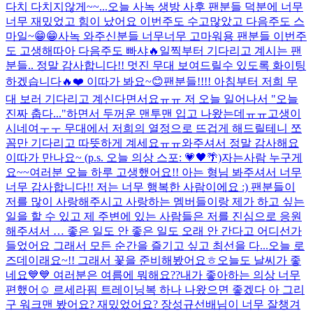
다치 다치지않게~~...
오늘 사녹 생방 사후 팬분들 덕분에 너무
너무 재밌었고 힘이 났어요 이번주도 수고많았고 다음주도 스
마일~😁😁
사녹 와주신분들 너무너무 고마워용 팬분들 이번주
도 고생해따아 다음주도 빠샤🔥
일찍부터 기다리고 계시는 팬
분들.. 정말 감사합니다!! 멋진 무대 보여드릴수 있도록 화이팅
하겠습니다🔥❤️ 이따가 봐요~😊
팬분들!!!! 아침부터 저희 무
대 보러 기다리고 계신다면서요ㅠㅠ 저 오늘 일어나서 "오늘
진짜 춥다..."하면서 두꺼운 맨투맨 입고 나왔는데ㅠㅠ고생이
시네여ㅜㅜ 무대에서 저희의 열정으로 뜨겁게 해드릴테니 쪼
꼼만 기다리고 따뜻하게 계세요ㅠㅠ와주셔서 정말 감사해요
이따가 만나요~ (p.s. 오늘 의상 스포: 💗🖤🌴)
자는사람 누구게
요~~
여러분 오늘 하루 고생했어요!! 아는 형님 봐주셔서 너무
너무 감사합니다!! 저는 너무 행복한 사람이에요 :) 팬분들이
저를 많이 사랑해주시고 사랑하는 멤버들이랑 제가 하고 싶는
일을 할 수 있고 제 주변에 있는 사람들은 저를 진심으로 응원
해주셔서 … 좋은 일도 안 좋은 일도 오래 안 간다고 어디선가
들었어요 그래서 모든 순간을 즐기고 싶고 최선을 다...
오늘 로
즈데이래요~!! 그래서 꽃을 준비해봤어요ㅎ
오늘도 날씨가 좋
네요💙💙 여러분은 여름에 뭐해요??
내가 좋아하는 의상 너무
편했어☺️ 르세라핌 트레이닝복 하나 나왔으면 좋겠다 아 그리
구 워크맨 봤어요? 재밌었어요? 장성규선배님이 너무 잘챙겨