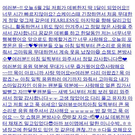
여러분~!! 오늘 6월 2일 저희가 데뷔한지 딱 1달이 되었어요!!
너무 시간 빠르지않아요? 쇼케이스때 긴장하면서 처음 무대한
게 정말 엊그제 같은데 FEARLESS도 마지막을 향해 달리고있
다니.. 활동하면서 1위도 많이 안겨주시고 정말 많은 사랑을 주
셔서 감사합니다 꿈같은 데뷔를 하고 한달동안 저는 너무너무
행복했어요 앞으로도 함께할거죠?? 너무 사랑해요...
오늘의 포
켓몬은 뮤~!!💝💝
팬분들 오늘 아침 일찍부터 큰소리로 응원해
줘서 고마워용 무대하면서 계속 웃음 났잖아😆 쇼챔도 본방사
수🖤
여러분!! 아침 일찍부터 와주셔서 정말 감사합니다🥹❤️
여러분의 응원 덕분에 무대가 너무 즐거웠어요😙사랑해요
~~!!! 목이 아프니까 사탕 먹어요🍬
여러분 다리 아팠죠? 목 아
팠죠?ㅠ 아침 일찍 응원하러 여기까지 와줘서 고마워요 내가
스마일감자인 이유는 팬분들 덕분에~~ 사랑해요 얼른 집가서
발뻗고 자!!!💗💗
팬분들~~ 새벽 5시부터 저희 보러 멀리 와주
셔서 정말 감사합니다ㅜㅜ 고생 많았어요 다리 풀고 유자차 마
시고 저희 보고 푹 쉬세요! 알러뷰쏘머치
아침 일찍부터 큰 목
소리로 응원 해주셔서 감사해요 ㅠㅠㅠㅠㅠ 밥 잘 먹고 푹 쉬
어요 ~~ 앗 쇼챔은 본방사수 🥺🫶
잘 자요~🫡🖤
사실 데뷔전부
터 채채즈 밀고있었다😎
아까 브이앱에서 말한 미니수박..ㅎㅎ
냉장고에 한달정도 있던 것 같은데 괜찮..??ㅎㅎ
다들 모해요오