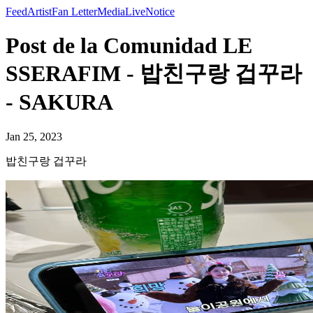
Feed
Artist
Fan Letter
Media
Live
Notice
Post de la Comunidad LE
SSERAFIM - 밥친구랑 겁꾸라
- SAKURA
Jan 25, 2023
밥친구랑 겁꾸라