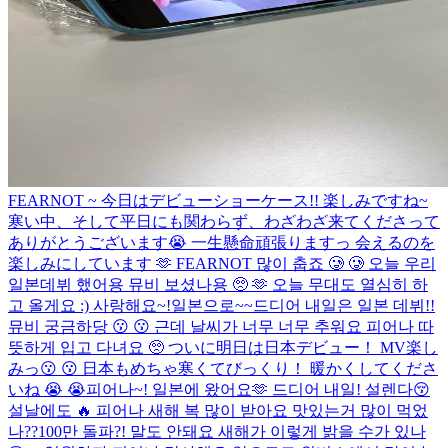
FEARNOT ~ 今日はデビューショーケース!! 楽しみですね~
寒い中、そして平日にも関わらず、わざわざ来てくださって
ありがとうございます😭 一生懸命頑張りますっ 会えるのを
楽しみにしています 🫶 FEARNOT 많이 춥죠 🥲 🥲 오늘 우리
일본데뷔 했어용 뮤비 보셨나용 🥺 🫶 오늘 무대도 열심히 하
고 올게요 :) 사랑해요~!
일본으로~~
드디어 내일은 일본 데뷔!!
뮤비 궁금하당 😗 😗 근데 날씨가 너무 너무 추워요 피어나 따
뜻하게 입고 다녀요 🥺 ついに明日は日本デビュー！ MV楽し
みっ😗 😗 日本もめちゃ寒くてびっくり！ 暖かくしてくださ
いね 😭 😭
피어나~! 일본에 왔어요🫶 드디어 내일! 설렌다😚
설날에도 🔥 피어나 새해 복 많이 받아요 맛있는거 많이 먹었
나??
100만 돌파?! 말도 안돼요 새해가 이렇게 밝을 수가 있나