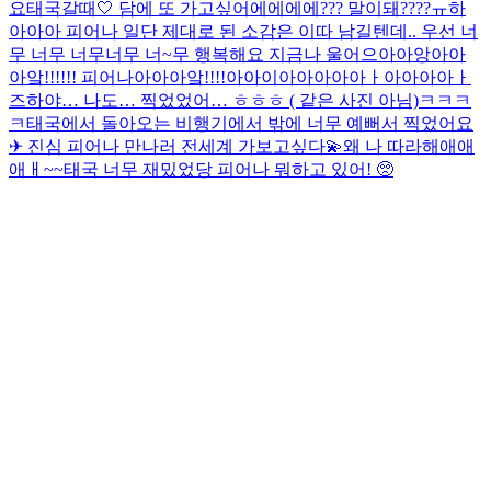
요
태국갈때🤍 담에 또 가고싶어
에에에에??? 말이돼????ㅠ
하
아아아 피어나 일단 제대로 된 소감은 이따 남길텐데.. 우선 너
무 너무 너무너무 너~무 행복해요 지금
나 울어
으아아앙아아
아앜!!!!!! 피어나아아아앜!!!!
아아이아아아아아ㅏ아아아아ㅏ
즈하야… 나도… 찍었었어… ㅎㅎㅎ ( 같은 사진 아님)ㅋㅋㅋ
ㅋ
태국에서 돌아오는 비행기에서 밖에 너무 예뻐서 찍었어요
✈︎ 진심 피어나 만나러 전세계 가보고싶다💫
왜 나 따라해애애
애ㅐ~~
태국 너무 재밌었당 피어나 뭐하고 있어! 🥺