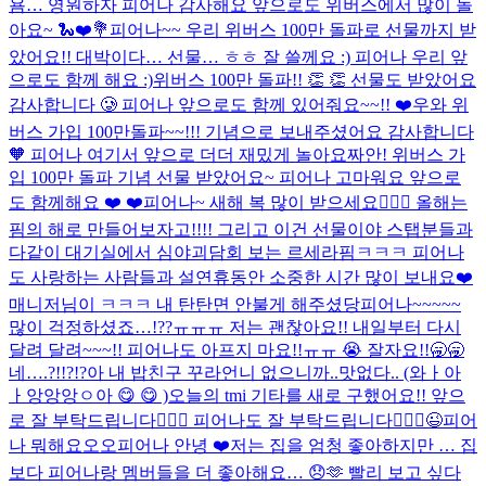
욤… 영원하자 피어나 감사해요 앞으로도 위버스에서 많이 놀
아요~ 🐍❤️💐
피어나~~ 우리 위버스 100만 돌파로 선물까지 받
았어요!! 대박이다… 선물… ㅎㅎ 잘 쓸께요 :) 피어나 우리 앞
으로도 함께 해요 :)
위버스 100만 돌파!! 👏 👏 선물도 받았어요
감사합니다 🥲 피어나 앞으로도 함께 있어줘요~~!! ❤️
우와 위
버스 가입 100만돌파~~!!! 기념으로 보내주셨어요 감사합니다
🧡 피어나 여기서 앞으로 더더 재밌게 놀아요
짜안! 위버스 가
입 100만 돌파 기념 선물 받았어요~ 피어나 고마워요 앞으로
도 함께해요 ❤️ ❤️
피어나~ 새해 복 많이 받으세요🙇🏻‍♀️ 올해는
핌의 해로 만들어보자고!!!! 그리고 이건 선물이야 스탭분들과
다같이 대기실에서 심야괴담회 보는 르세라핌ㅋㅋㅋ 피어나
도 사랑하는 사람들과 설연휴동안 소중한 시간 많이 보내요❤️
매니저님이 ㅋㅋㅋ 내 탄탄면 안불게 해주셨당
피어나~~~~~
많이 걱정하셨죠…!??ㅠㅠㅠ 저는 괜찮아요!! 내일부터 다시
달려 달려~~~!! 피어나도 아프지 마요!!ㅠㅠ 😭 잘자요!!🥱🥱
네….?!!?!?
아 내 밥친구 꾸라언니 없으니까..맛없다.. (와ㅏ아
ㅏ앙앙앙ㅇ아 😋 😋 )
오늘의 tmi 기타를 새로 구했어요!! 앞으
로 잘 부탁드립니다🙇🏻‍♀️ 피어나도 잘 부탁드립니다🙇🏻‍♀️😉
피어
나 뭐해요오오
피어나 안녕 ❤️
저는 집을 엄청 좋아하지만 … 집
보다 피어나랑 멤버들을 더 좋아해요… 😞🫶 빨리 보고 싶다