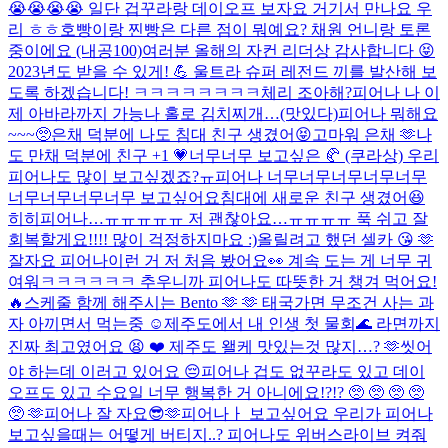
😭😭😭😭 일단 겁꾸라랑 데이오프 보자요 거기서 만나요 우
리 ㅎㅎ
호빵이랑 찐빵은 다른 점이 뭐예요? 채원 언니랑 토론
중이에요 (내공100)
여러분 올해의 자컨 리더상 감사합니다 😝
2023년도 받을 수 있게! 💪 울트라 슈퍼 레전드 끼를 발산해 보
도록 하겠습니다! ㅋㅋㅋㅋㅋㅋㅋㅋ
체리 조아해?
피어나 나 이
제 아바라까지 가능
나 홀로 김치찌개…(맛있다)
피어나 뭐해요
~~~🥺
은채 덕분에 나도 침대 친구 생겼어😝고마워 은채 🫶
나
도 만채 덕분에 친구 +1 💗
너무너무 보고싶은 🥐 (쿠라상) 우리
피어나도 많이 보고싶겠죠?ㅠ
피어나 너무너무너무너무너무
너무너무너무너무 보고싶어요
침대에 새로운 친구 생겼어😆
히히
피어나…ㅠㅠㅠㅠㅠ 저 괜찮아요…ㅠㅠㅠㅠ 푹 쉬고 잘
회복할게요!!!! 많이 걱정하지마요 :)
올릴려고 했던 셀카 😘 🫶
잘자요 피어나
이런 거 저 처음 봤어요👀 계속 도는 게 너무 귀
여워ㅋㅋㅋㅋㅋㅋ 추우니까 피어나도 따뜻한 거 챙겨 먹어요!
🔥
스케줄 함께 해주시는 Bento 🫶 🫶 태국가면 무조건 사는 과
자 아끼면서 먹는중 ☺️
제주도에서 내 인생 첫 물회🌊 라면까지
진짜 최고였어요 😫 ❤️ 제주도 왤케 맛있는것 많지…? 🫶
씻어
야 하는데 이러고 있어요 😔
피어나 겁도 없꾸라도 있고 데이
오프도 있고 수요일 너무 행복한 거 아니에요!?!? 🥺 🥺 🥺 🥺
🥺 🫶
피어나 잘 자요😎🫶
피어나ㅏ 보고싶어요 우리가 피어나
보고싶을때는 어떻게 버티지..? 피어나도 위버스라이브 켜줘