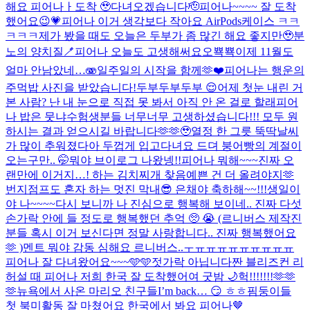
해요 피어나ㅏ
도착 🥹
다녀오겠습니다🫡
피어나~~~~ 잘 도착
했어요😉💗
피어나 이거 생각보다 작아요 AirPods케이스 ㅋㅋ
ㅋㅋㅋ
제가 봤을 때도 오늘은 두부가 좀 많긴 해요 좋지만🥹
분
노의 양치질🪥
피어나 오늘도 고생해써요오
뾱뾱
이제 11월도
얼마 안남았네…🫨
일주일의 시작을 함께🫶❤️
피어나는 행운의
주먹밥 사진을 받았습니다!
두부두부두부 😌
어제 첫눈 내린 거
본 사람? 난 내 눈으로 직접 못 봐서 아직 안 온 걸로 할래
피어
나 밥은 뭇냐
수험생분들 너무너무 고생하셨습니다!!! 모두 원
하시는 결과 얻으시길 바랍니다🫶🫶🥹
열정 한 그릇 뚝딱
날씨
가 많이 추워졌다아 두껍게 입고다녀요 드뎌 붕어빵의 계절이
오는구만.. 🤭
뭐야 브이로그 나왔넹!!
피어나 뭐해~~~
진짜 오
랜만에 이거지…! 하는 김치찌개 찾음
예쁜 건 더 올려야지🫶
번지점프도 혼자 하는 멋진 막내😎 은채야 축하해~~!!!
생일이
야 나~~~~
다시 보니까 나 진심으로 행복해 보이네.. 진짜 다섯
손가락 안에 들 정도로 행복했던 추억 🥺 😭 (르니버스 제작진
분들 혹시 이거 보신다면 정말 사랑합니다.. 진짜 행복했어요
🫶 )
멘트 뭐야 감동 심해요 르니버스..ㅜㅠㅠㅠㅠㅠㅠㅠㅠㅠ
피어나 잘 다녀왔어요~~~🩵🩵
젓가락 아닙니다
짠 블리즈컨 리
허설 때 피어나 저희 한국 잘 도착했어여 굿밤 🌙
헉!!!!!!!🫶🫶
🫶
뉴욕에서 사온 마리오 친구들
I’m back… 😏 ㅎㅎ
핌둥이들
첫 북미활동 잘 마쳤어요 한국에서 봐요 피어나🤎