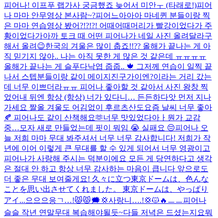
피어나! 이프푸 랩가사 궁금했죠 늦어서 미안ㅜ (타래로!)
피어
나 마마 안무영상 본사람~?
피어느아아아 마네퀸 분들이랑 찍
은 마마 연습영상 봤어?!?!?! 어때어때
머리가 빨강이었다가 주
황이었다가
아까 토크 때 어떤 피어나가 네일 사진 올려달라구
해서 올려😉
한국의 겨울은 많이 춥죠!!?? 올해가 끝나는 게 아
직 믿기지 않아.. 나는 아직 못한 게 많은 것 같은데 ㅠㅠㅠㅠ
올해가 끝나는 게 슬푸다
낙엽 줍줍.. 🍁​ 그저께 연습이 일찍 끝
나서 스텝분들이랑 같이 메이지진구가이엔?이라는 거리 갔는
데 너무 이쁘더라ㅠㅠ 피어나 좋아할 것 같아서 사진 왕창 찍
었어
내 뒤엔 항상 (항상) 너가 있다니… 든든하다
앗 먼저 지나
가세요 짤
올 겨울도 어김없이 후르츠산도
요즘 날씨 너무 좋아
🍂 피어나도 같이 산책해요🫶
너무 맛있었다아ㅏ
뭔가 교감
중…
모자 새로 만들었는데 핏이 뭐임 😭 실패요 😔
피어나 오
늘 저희 마마 무대 봐주셔서 너무 너무 감사합니다! 저희가 작
년에 이어 이렇게 큰 무대를 할 수 있게 되어서 너무 영광이고
피어나가 사랑해 주시는 덕분이에요 모든 게 당연하다고 생각
은 절대 안 하고 항상 너무 감사하는 마음이 큽니다 앞으로도
더 좋은 무대 보여줄게요! 久々に立つ東京ドームは、色んな
ことを思い出させてくれました。 東京ドームは、やっぱり
アイ...
으으으응ㄱ…!😾😾🗯️💢사랑니….!💢😾🔥ㅡㅡ
피어나
슬슬 작년 연말무대 복습해야될듯~
다들 저녁은 드셨는지요
뭐