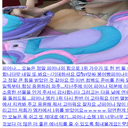
피어나… 오늘은 정말 피어나의 힘으로 1위 가수가 또 한 번 
합니다🩷 내일 또 봐요~ (기대하셔요 😉🐑)
앗싸 붕어빵
피어나아아
고 정말 큰 힘을 받았던 것 같아요 🥺 이번 컴백도 준비를 진
일찍부터 항상 응원하러 와주...
지난주에 이어 피어나 덕분에 이
소중한 선물을 안겨 주셔서 감사합니다 그러고는 다음 날에 연속으
을 돌려드릴 ...
피어나 엠카 1위 다시 한번 더 고마워요 이번 앨
에서 지켜봐 주고 응원해 줘서 고마워요 잘자요 🌙
피어나 많이 
리고!!!! 저희가 엠카에서 1위를 받았어요ㅠㅠㅠㅠㅠ 당연한게
만 오늘은 푹 쉬고 또 제대로 얘기...
피어나 쇼챔 1위 너무너무 고마
것보다 더 많은 더 좋은 에너지를 줄 수 있도록 힘내볼게요!! 💜