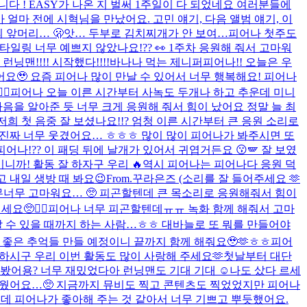
다 ! EASY가 나온 지 벌써 1주일이 다 되었네요 여러분들에
얼마 전에 시혁님을 만났어요. 고민 얘기, 다음 앨범 얘기, 이
 앞머리… 🫢
앗… 두부로 김치찌개가 안 보여…
피어나 첫주도
스타일링 너무 예쁘지 않았나요!?? 👀​ 1주차 응원해 줘서 고마워
닝맨!!!! 시작했다!!!!
바나나 먹는 제니퍼
피어나!! 오늘은 우
요🥹 요즘 피어나 많이 만날 수 있어서 너무 행복해요! 피어나
🔥
피어나 오늘 이른 시간부터 사녹도 두개나 하고 추운데 미니
을 알아준 듯 너무 크게 응원해 줘서 힘이 났어요 정말 늘 최
저희 첫 음중 잘 보셨나요!!? 엄청 이른 시간부터 큰 응원 소리로
진짜 진짜 너무 웃겼어요… ㅎㅎㅎ 많이 많이 피어나가 봐주시면 또
피어나!?? 이 패딩 뒤에 날개가 있어서 귀엽거든요 😗​🪽 잘 보였
까! 활동 잘 하자구 우리 🔥
역시 피어나는 피어나다 응원 덕
 내일 생방 때 봐요😉
From.꾸라은즈 (소리를 잘 들어주세요 🫶
무너무 고마워요… 🥺 피곤할텐데 큰 목소리로 응원해줘서 힘이
❤️‍🔥
피어나 너무 피곤할텐데ㅠㅠ 녹화 함께 해줘서 고마
할 수 있을 때까지 하는 사람…ㅎㅎ 대바늘로 또 뭐를 만들어야
좋은 추억들 만들 예정이니 끝까지 함께 해줘요🥹🫶ㅎㅎ
피어
시구 우리 이번 활동도 많이 사랑해 주세요🫶
첫날부터 대단
봤어용? 너무 재밌었다아 런닝맨도 기대 기대 ☺️
나도 샀다 르세
마웠어요…🥺 지금까지 뮤비도 찍고 콘텐츠도 찍었었지만 피어나
근데 피어나가 좋아해 주는 것 같아서 너무 기쁘고 뿌듯했어요.