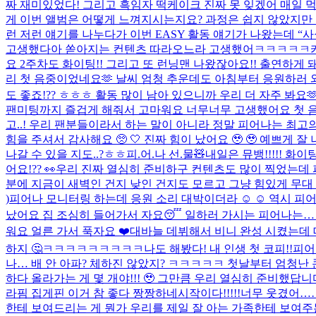
짜 재미있었다! 그리고 흑임자 떡케이크 진짜 못 잊겠어 매일 
게 이번 앨범은 어떻게 느껴지시는지요? 과정은 쉽지 않았지만 함
런 저런 얘기를 나누다가 이번 EASY 활동 얘기가 나왔는데 “사실
고생했다아 쏟아지는 컨텐츠 따라오느라 고생했어ㅋㅋㅋㅋㅋ캬캬
요 2주차도 화이팅!! 그리고 또 런닝맨 나왔잖아요!! 출연하게 
리 첫 음중이었네요🫶 날씨 엄청 추운데도 아침부터 응원하러 
도 좋죠!?? ㅎㅎㅎ 활동 많이 남아 있으니까 우리 더 자주 봐요🫶
팬미팅까지 즐겁게 해줘서 고마워요 너무너무 고생했어요 첫 음중
고..! 우리 팬분들이라서 하는 말이 아니라 정말 피어나는 최고의
힘을 주셔서 감사해요 🥺 🤍 진짜 힘이 났어요 🥹 🥹 예쁘
나갈 수 있을 지도..?ㅎㅎ
피.어.나 선.물🧸
내일은 뮤뱅!!!!! 화이팅
어요!?? 👀​
우리 진짜 열심히 준비하구 컨텐츠도 많이 찍었는데 
분에 지금이 새벽인 건지 낮인 건지도 모르고 그냥 힘있게 무대 
)
피어나 모니터링 하는데 응원 소리 대박이더라 ☺️ ☺️ 역시 피
났어요 집 조심히 들어가서 자요😴 일하러 가시는 피어나는… 정
워요 얼른 가서 푹자요 ❤️
대바늘 데뷔해서 비니 완성 시켰는데 
하지 🤔
ㅋㅋㅋㅋㅋㅋㅋㅋㅋ나도 해봤다! 내 인생 첫 코피!!
피어
나… 배 안 아파? 체하진 않았지? ㅋㅋㅋㅋㅋ 첫날부터 엄청
하다 올라가는 게 몇 개야!!! 🥹 그만큼 우리 열심히 준비했답
라핌 집게핀 이거 참 좋다 짱짱하네
시작이다!!!!!
너무 웃겼어…
한테 보여드리는 게 뭔가 우리를 제일 잘 아는 가족한테 보여주