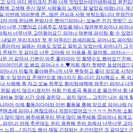
먹고 싶다 어디 케이크지 진짜 너무 맛있었는데
안녕하세요 윤진입니
께 고생해 주신 많은 사람들의 노력이 잘 닿았길 바랍니다. 제가 
 이번에 여러분께 큰...
많은 관심과 사랑 부탁드립니다 🫶
잠깐의
 어제 런닝맨 본방사수 했어??
피어나~ 오늘은 인가 첫방🤍​ 
돼서 너무 기뻤어요 다음주도 재밌을 테니 많관부🫶​
피어나 피어나 런
와줘서 너무너무 고마웠어요🤍 피어나 덕분에 파이팅 할 수 있었어
 내일은 우리 EASY 첫 주 마무리!! 르세라핌도 피어나도 파이팅❤️‍
이어서 설레는 마음도 있었고 잘하고 싶었는데 피어나가 그 마음
 존재인 것 같아요 너무 고마워 이 마음을 꼭 알아줬...
피어나~~ 
게 잘 나온 거 같아서 기분이 아주 좋아아아 앗 할명수도 봤어요?? 
이야!!!!!
곧 또 봐요 피어나ㅎㅎ 🖤
저희 엠카 첫방🩵 보셨어요!? 
피어나가 이렇게 좋아해주니까 너무 뿌듯하고 좋다 앞으로 시작이니
할 수 있었어요 존재만으로 에너지가 됩니다!! 감사해요ㅜ 푹 쉬고
어나 사랑해 푹 자고 오늘 하루도 화이팅
새벽에 와주신 피어나 너
말 쉽지 않으시겠지만 저희 인트로곡 폭음으로 들으면서 힘 내세요
대바늘 정말 시간 오래 걸린당… 쉽지 않아… 그치만 나는 쉽게 
나아아 이제 활동이다아앙 이번 활동을 통해 앞으로 피어나랑 더 
난 콘텐츠에 피어나 괜찮으려나 걱정이었어요ㅋㅋㅋㅋ 천천히 소화하
니다 많이 많이 봐주세용
우리 무대 많이 봐주세용 🙃
피어나 핑계고 
…
피어나! 어제 추운데도 우리 응원해 주러 와줘서 너무너무 고
는 느낌…? 이기도 해서 제일 긴장되는 순간이었던 것 같아요!! 