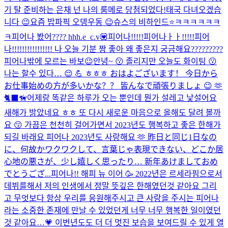
기 탈 준비하는 은채 넌 나의 룸메로 당첨되었다!
태국 다녀오겠습
니다 😉
요즘 밥파픽 오뎅우동 😉
슈스의 비하인드⭐ㅋㅋㅋㅋㅋㅋ
ㅋ
피어나 봤어???? hhh.e_c.v💟
피어나!!!!!피어나ㅏㅏ!!!!!피어
나!!!!!!!!!!!!!!!! 나 오늘 기분 짱 좋아 왜 좋은지 궁금해요?????????
피어나밖에 모르는 바보😉
안녕~ 😗 졸리지만 오늘도 화이팅 😗
나는 할수 있다… 😌 💪 ㅎㅎㅎ おはよございます！ 今日から
お仕事始めの方が多いかな？？ 皆んなで頑張りましょ 😉 🫶
🐈‍⬛🦮
어제랑 똑같은 하루가 오는 뿐인데 뭔가 설레고 낯설어요
새해가 밝았네요 ㅎㅎ 또 다시 새로운 마음으로 올해도 달려 볼까
요 😗 가끔은 천천히 걸어가면서 2023년도 행복하고 좋은 한해가
되길 바래요 피어나 2023년도 사랑해요 🫶 昨日と同じ1日なの
に、何故かワクワクして、言葉じゃ表現できない、どこか居
心地の悪さが、少し嬉しく思ったり… 新年あけましておめ
でとうござ...
피어나!! 해피 뉴 이어 🥳 2022년은 르세라핌으로서
데뷔를해서 저의 인생에서 정말 뜻깊은 한해였던것 같아요 그리
고 무엇보다 항상 우리를 응원해주시고 큰 사랑을 주시는 피어나
라는 소중한 존재에 만날 수 있었던게 너무 너무 행복한 일이였던
것 같아요…💗 이번년도도 더 더 멋진 보습을 보여드릴 수 있게 열