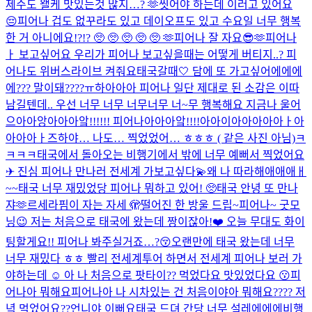
제주도 왤케 맛있는것 많지…? 🫶
씻어야 하는데 이러고 있어요
😔
피어나 겁도 없꾸라도 있고 데이오프도 있고 수요일 너무 행복
한 거 아니에요!?!? 🥺 🥺 🥺 🥺 🥺 🫶
피어나 잘 자요😎🫶
피어나
ㅏ 보고싶어요 우리가 피어나 보고싶을때는 어떻게 버티지..? 피
어나도 위버스라이브 켜줘요
태국갈때🤍 담에 또 가고싶어
에에에
에??? 말이돼????ㅠ
하아아아 피어나 일단 제대로 된 소감은 이따
남길텐데.. 우선 너무 너무 너무너무 너~무 행복해요 지금
나 울어
으아아앙아아아앜!!!!!! 피어나아아아앜!!!!
아아이아아아아아ㅏ아
아아아ㅏ
즈하야… 나도… 찍었었어… ㅎㅎㅎ ( 같은 사진 아님)ㅋ
ㅋㅋㅋ
태국에서 돌아오는 비행기에서 밖에 너무 예뻐서 찍었어요
✈︎ 진심 피어나 만나러 전세계 가보고싶다💫
왜 나 따라해애애애ㅐ
~~
태국 너무 재밌었당 피어나 뭐하고 있어! 🥺
태국 안녕 또 만나
쟈🫶
르세라핌이 자는 자세 🫣
떨어진 한 방울 드립~
피어나~ 굿모
닝😉 저는 처음으로 태국에 왔는데 짱이잖아!❤️ 오늘 무대도 화이
팅할게요!! 피어나 봐주실거죠…?😚
오랜만에 태국 왔는데 너무
너무 재밌다 ㅎㅎ 빨리 전세계투어 하면서 전세계 피어나 보러 가
야하는데 ☺️ 아 나 처음으로 팟타이?? 먹었다요 맛있었다요 😗
피
어나아 뭐해요
피어나아 나 시차있는 건 처음이야아 뭐해요???? 저
녁 먹었어요??
언니야 이뻐요
태국 드뎌 간당 너무 설레에에에
비행