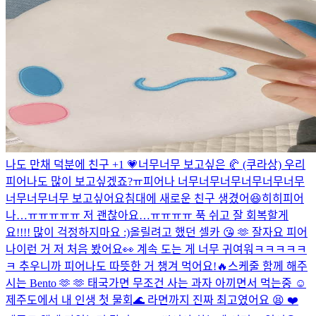
나도 만채 덕분에 친구 +1 💗
너무너무 보고싶은 🥐 (쿠라상) 우리
피어나도 많이 보고싶겠죠?ㅠ
피어나 너무너무너무너무너무너무
너무너무너무 보고싶어요
침대에 새로운 친구 생겼어😆
히히
피어
나…ㅠㅠㅠㅠㅠ 저 괜찮아요…ㅠㅠㅠㅠ 푹 쉬고 잘 회복할게
요!!!! 많이 걱정하지마요 :)
올릴려고 했던 셀카 😘 🫶 잘자요 피어
나
이런 거 저 처음 봤어요👀 계속 도는 게 너무 귀여워ㅋㅋㅋㅋㅋ
ㅋ 추우니까 피어나도 따뜻한 거 챙겨 먹어요!🔥
스케줄 함께 해주
시는 Bento 🫶 🫶 태국가면 무조건 사는 과자 아끼면서 먹는중 ☺️
제주도에서 내 인생 첫 물회🌊 라면까지 진짜 최고였어요 😫 ❤️